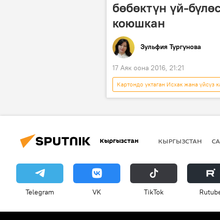
бөбөктүн үй-бүлө
коюшкан
Зульфия Тургунова
17 Аяк оона 2016, 21:21
Картондо уктаган Исхак жана үйсүз к
Ош
балдар
базар
Кыргызстан
КЫРГЫЗСТАН
СА
Telegram
VK
ТikТоk
Rutub