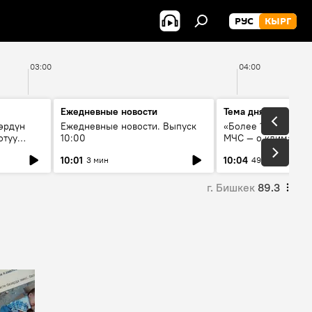
РУС
КЫРГ
03:00
04:00
Ежедневные новости
Тема дня
өрдүн
Ежедневные новости. Выпуск
«Более 1200 сёл в 
отуу
10:00
МЧС — о климате, 
системе оповещен
10:01
10:04
3 мин
49 мин
населения
г. Бишкек
89.3