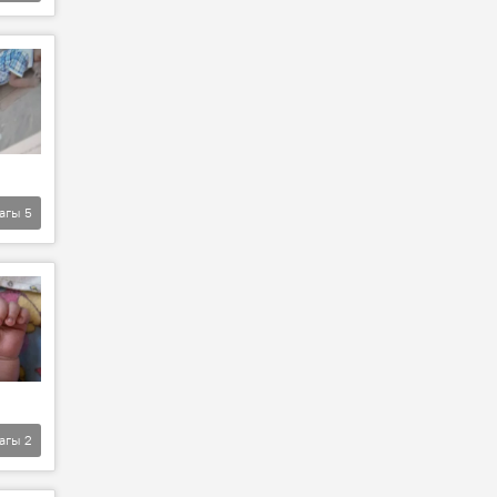
агы
5
агы
2