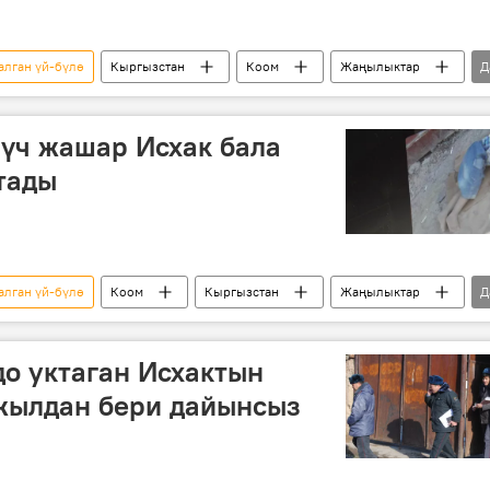
алган үй-бүлө
Кыргызстан
Коом
Жаңылыктар
Д
турак үй
үй-бүлө
 үч жашар Исхак бала
тады
алган үй-бүлө
Коом
Кыргызстан
Жаңылыктар
Д
картон
үй-бүлө
о уктаган Исхактын
 жылдан бери дайынсыз