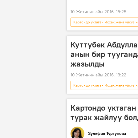
10 Жетинин айы 2016, 15:25
Картондо уктаган Исхак жана үйсүз к
Кара-Суу району
батир
Куттубек Абдулла
анын бир тууган
жазылды
10 Жетинин айы 2016, 13:22
Картондо уктаган Исхак жана үйсүз к
Кара-Суу району
жардам
Картондо уктаган
турак жайлуу бол
Зульфия Тургунова