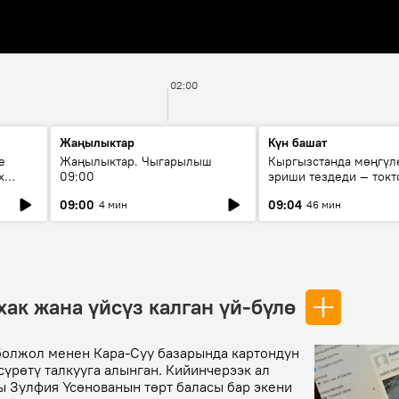
02:00
Жаңылыктар
Күн башат
е
Жаңылыктар. Чыгарылыш
Кыргызстанда мөңгүл
х
09:00
эриши тездеди — токт
мүмкүн эмеспи?
09:00
09:04
4 мин
46 мин
хак жана үйсүз калган үй-бүлө
болжол менен Кара-Суу базарында картондун
сүрөтү талкууга алынган. Кийинчерээк ал
ы Зулфия Үсөнованын төрт баласы бар экени