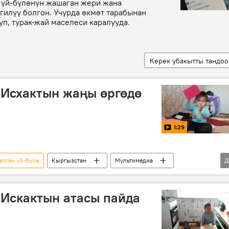
 үй-бүлөнүн жашаган жери жана
гилүү болгон. Учурда өкмөт тарабынан
п, турак-жай маселеси каралууда.
Керек убакытты тандоо
 Исхактын жаңы өргөдө
1:29
алган үй-бүлө
Кыргызстан
Мультимедиа
Д
лыктар
Кара-Суу району
жардам
батир
 Искактын атасы пайда