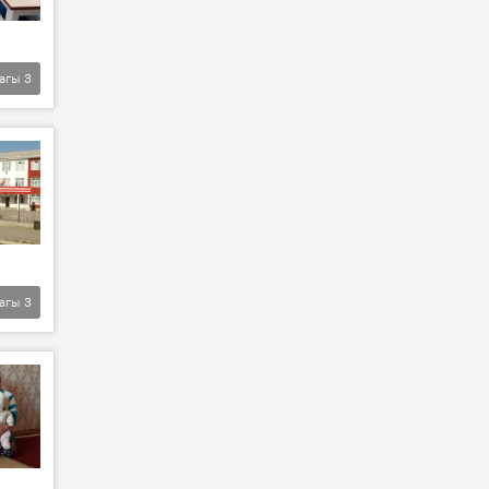
агы
3
агы
3