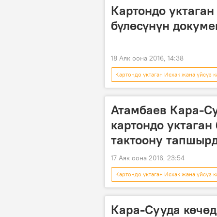
Картондо уктаган 
бүлөсүнүн докуме
18 Аяк оона 2016, 14:38
Картондо уктаган Исхак жана үйсүз к
Кара-Суу шаары
картон
Атамбаев Кара-С
картондо уктаган
тактоону тапшыр
17 Аяк оона 2016, 23:54
Картондо уктаган Исхак жана үйсүз к
Алмазбек Атамбаев
балдар
Кара-Сууда көчөд