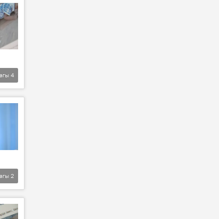
агы
4
агы
2