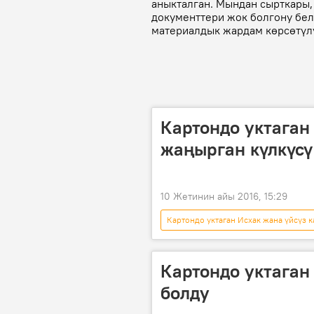
аныкталган. Мындан сырткары,
документтери жок болгону бел
материалдык жардам көрсөтүлү
Картондо уктаган
жаңырган күлкүсү
10 Жетинин айы 2016, 15:29
Картондо уктаган Исхак жана үйсүз к
Коом
Видео
Жаңы
үй-бүлө
Картондо уктаган
болду