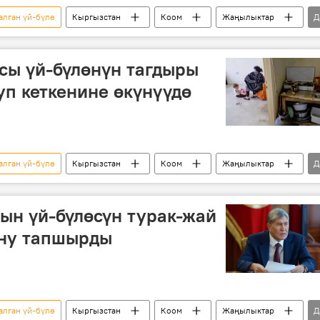
алган үй-бүлө
Кыргызстан
Коом
Жаңылыктар
Д
сы үй-бүлөнүн тагдыры
уп кеткенине өкүнүүдө
алган үй-бүлө
Кыргызстан
Коом
Жаңылыктар
Д
картон
ын үй-бүлөсүн турак-жай
ну тапшырды
алган үй-бүлө
Кыргызстан
Коом
Жаңылыктар
Д