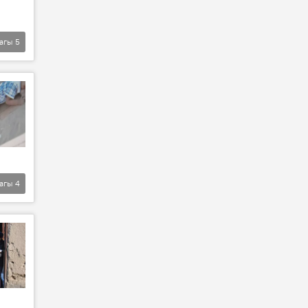
агы
5
агы
4