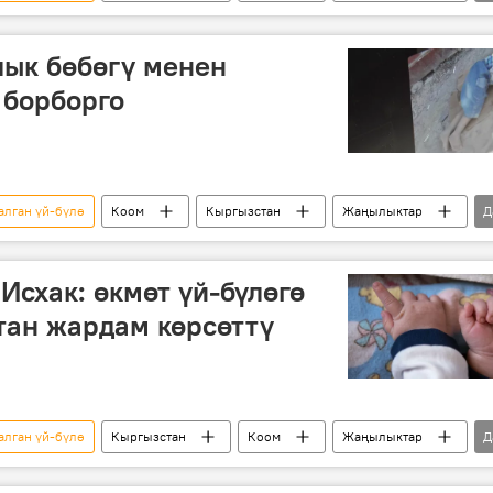
картон
лык бөбөгү менен
 борборго
алган үй-бүлө
Коом
Кыргызстан
Жаңылыктар
Д
литациялык борбор
документ
реабилитациялоо
Исхак: өкмөт үй-бүлөгө
тан жардам көрсөттү
алган үй-бүлө
Кыргызстан
Коом
Жаңылыктар
Д