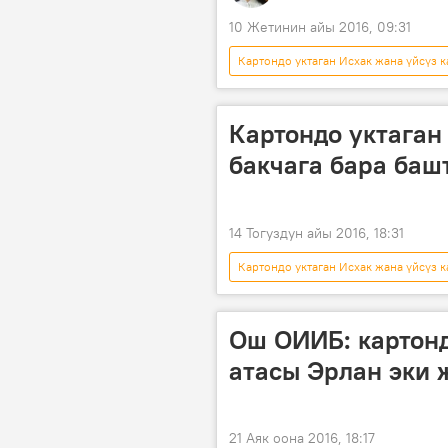
10 Жетинин айы 2016, 09:31
Картондо уктаган Исхак жана үйсүз к
Ош
жардам
бала
Картондо уктаган
бакчага бара баш
14 Тогуздун айы 2016, 18:31
Картондо уктаган Исхак жана үйсүз к
Кара-Суу району
жөлөк пул
Ош ОИИБ: картонд
атасы Эрлан эки
21 Аяк оона 2016, 18:17