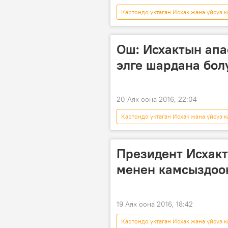
Картондо уктаган Исхак жана үйсүз к
бала
ата
картон
Ош: Исхактын апа
элге шардана бол
20 Аяк оона 2016, 22:04
Картондо уктаган Исхак жана үйсүз к
Ош
бала
министр
Президент Исхакт
менен камсыздоо
19 Аяк оона 2016, 18:42
Картондо уктаган Исхак жана үйсүз к