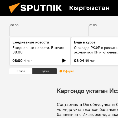
Кыргызстан
00:00
01:00
Ежедневные новости
Будь в курсе
Ежедневные новости. Выпуск
О вкладе РКФР в развити
08:00
экономики КР и ключевы
секторах до 2030 года
08:00
08:04
4 мин
55 мин
Кечээ
Бүгүн
Эфирге
Картондо уктаган Ис
Соцтармакта Ош облусундагы 
үстүндө уктап жаткан баланын 
баланын аты Ихсак экени, апас