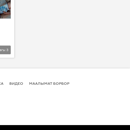
агы
3
КА
ВИДЕО
МААЛЫМАТ БОРБОР