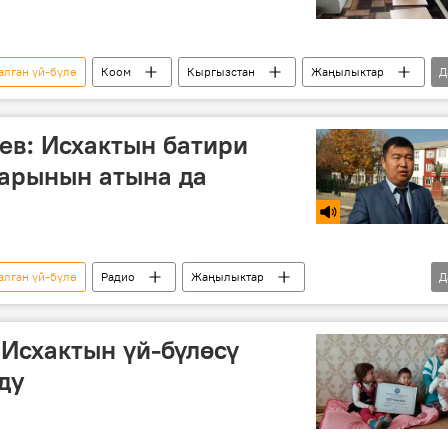
алган үй-бүлө
Коом
Кыргызстан
Жаңылыктар
Д
ата-эне
ев: Исхактын батири
дарынын атына да
алган үй-бүлө
Радио
Жаңылыктар
Д
батир
 Исхактын үй-бүлөсү
ду