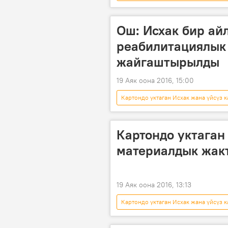
Ош
бала
турак үй
Ош: Исхак бир ай
реабилитациялык
жайгаштырылды
19 Аяк оона 2016, 15:00
Картондо уктаган Исхак жана үйсүз к
картон
бала
реаби
Картондо уктаган 
материалдык жак
19 Аяк оона 2016, 13:13
Картондо уктаган Исхак жана үйсүз к
жардам
үй-бүлө