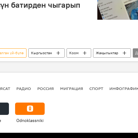
сүн батирден чыгарып
алган үй-бүлө
Кыргызстан
Коом
Жаңылыктар
Д
ЯСАТ
РАДИО
РОССИЯ
МИГРАЦИЯ
СПОРТ
ИНФОГРАФИ
e
Odnoklassniki