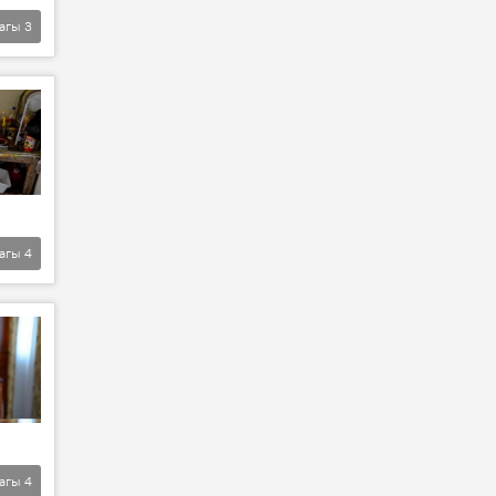
агы
3
агы
4
агы
4