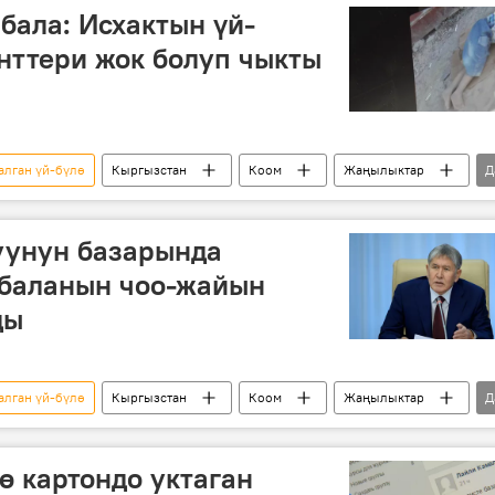
бала: Исхактын үй-
нттери жок болуп чыкты
алган үй-бүлө
Кыргызстан
Коом
Жаңылыктар
Д
документ
базар
уунун базарында
 баланын чоо-жайын
ды
алган үй-бүлө
Кыргызстан
Коом
Жаңылыктар
Д
ө картондо уктаган