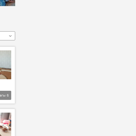
агы
6