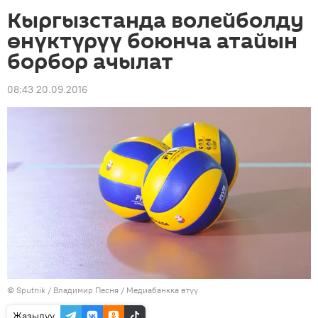
Кыргызстанда волейболду
өнүктүрүү боюнча атайын
борбор ачылат
08:43 20.09.2016
©
Sputnik
/ Владимир Песня
/
Медиабанкка өтүү
Жазылуу