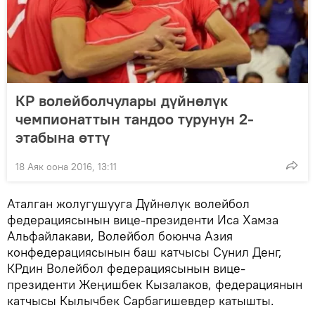
КР волейболчулары дүйнөлүк
чемпионаттын тандоо турунун 2-
этабына өттү
18 Аяк оона 2016, 13:11
Аталган жолугушууга Дүйнөлүк волейбол
федерациясынын вице-президенти Иса Хамза
Альфайлакави, Волейбол боюнча Азия
конфедерациясынын баш катчысы Сунил Денг,
КРдин Волейбол федерациясынын вице-
президенти Жеңишбек Кызалаков, федерациянын
катчысы Кылычбек Сарбагишевдер катышты.