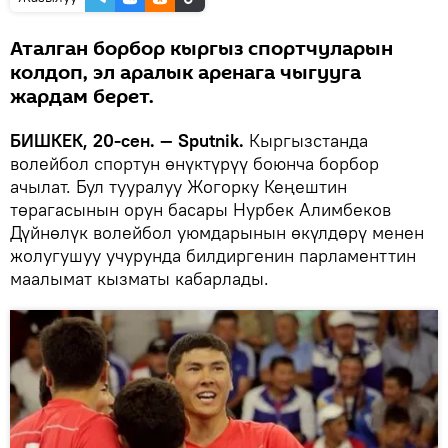
Аталган борбор кыргыз спортчуларын
колдоп, эл аралык аренага чыгууга
жардам берет.
БИШКЕК, 20-сен. — Sputnik.
Кыргызстанда
волейбол спортун өнүктүрүү боюнча борбор
ачылат. Бул тууралуу Жогорку Кеңештин
төрагасынын орун басары Нурбек Алимбеков
Дүйнөлүк волейбол уюмдарынын өкүлдөрү менен
жолугушуу учурунда билдиргенин парламенттин
маалымат кызматы кабарлады.