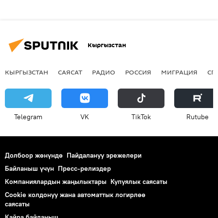
Кыргызстан
КЫРГЫЗСТАН
САЯСАТ
РАДИО
РОССИЯ
МИГРАЦИЯ
СП
Telegram
VK
ТikТоk
Rutube
Долбоор жөнүндө
Пайдалануу эрежелери
Байланыш үчүн
Пресс-релиздер
Компаниялардын жаңылыктары
Купуялык саясаты
Cookie колдонуу жана автоматтык логирлөө
саясаты
Кайра байланыш