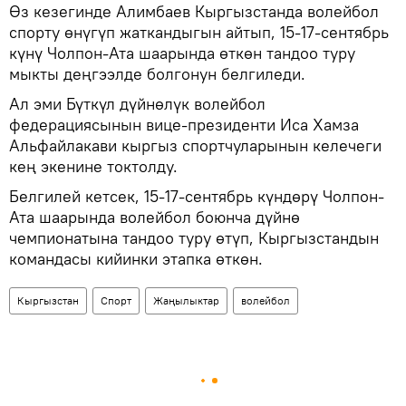
Өз кезегинде Алимбаев Кыргызстанда волейбол
спорту өнүгүп жаткандыгын айтып, 15-17-сентябрь
күнү Чолпон-Ата шаарында өткөн тандоо туру
мыкты деңгээлде болгонун белгиледи.
Ал эми Бүткүл дүйнөлүк волейбол
федерациясынын вице-президенти Иса Хамза
Альфайлакави кыргыз спортчуларынын келечеги
кең экенине токтолду.
Белгилей кетсек, 15-17-сентябрь күндөрү Чолпон-
Ата шаарында волейбол боюнча дүйнө
чемпионатына тандоо туру өтүп, Кыргызстандын
командасы кийинки этапка өткөн.
Кыргызстан
Спорт
Жаңылыктар
волейбол