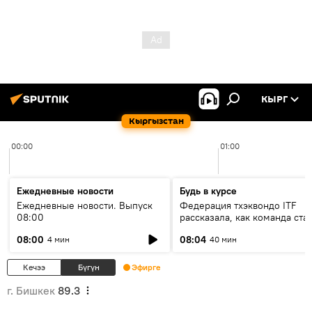
КЫРГ
Кыргызстан
00:00
01:00
Ежедневные новости
Будь в курсе
Ежедневные новости. Выпуск
Федерация тхэквондо ITF
08:00
рассказала, как команда ста
жертвой мошенников
08:00
08:04
4 мин
40 мин
Кечээ
Бүгүн
Эфирге
г. Бишкек
89.3