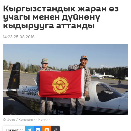
Кыргызстандык жаран өз
учагы менен дүйнөнү
кыдырууга аттанды
14:23 25.08.2016
© Фото / Константин Конкин
Жазылуу