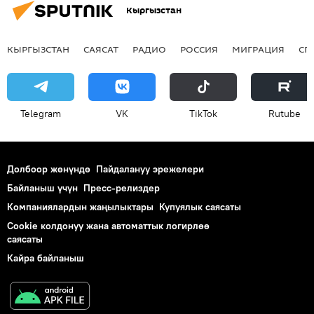
Кыргызстан
КЫРГЫЗСТАН
САЯСАТ
РАДИО
РОССИЯ
МИГРАЦИЯ
СП
Telegram
VK
ТikТоk
Rutube
Долбоор жөнүндө
Пайдалануу эрежелери
Байланыш үчүн
Пресс-релиздер
Компаниялардын жаңылыктары
Купуялык саясаты
Cookie колдонуу жана автоматтык логирлөө
саясаты
Кайра байланыш