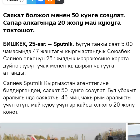
Саякат болжол менен 50 күнгө созулат.
Сапар алкагында 20 жолу май куюуга
токтошот.
БИШКЕК, 25-авг. — Sputnik.
Бүгүн таңкы саат 5.00
чамасында 47 жаштагы кыргызстандык Союзбек
Салиев өлкөнүн 25 жылдык мааракесине карата
дүйнө жүзүн учак менен кыдырып чыгууга
аттанды.
Салиев Sputnik Кыргызстан агенттигине
билдиргендей, саякат 50 күнгө созулат. Бул убакыт
аралыгында саякатчы 46 миң чакырым аралыкты
учуп өтүп, май куюу үчүн ар кайсы өлкөгө 20 жолу
конот.