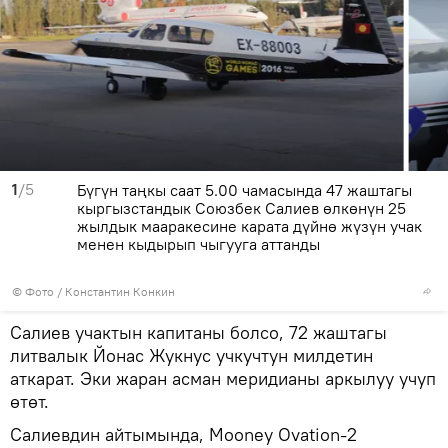
1
/5
Бүгүн таңкы саат 5.00 чамасында 47 жаштагы
кыргызстандык Союзбек Салиев өлкөнүн 25
жылдык мааракесине карата дүйнө жүзүн учак
менен кыдырып чыгууга аттанды
© Фото / Константин Конкин
Салиев учактын капитаны болсо, 72 жаштагы
литвалык Йонас Жукнус учкучтун милдетин
аткарат. Эки жаран асман меридианы аркылуу учуп
өтөт.
Салиевдин айтымында, Mooney Ovation-2