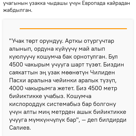
учагынын узакка чыдашы үчүн Европада кайрадан
жабдылган.
"Учак төрт орундуу. Арткы отургучтар
алынып, ордуна күйүүчү май алып
куюлуучу кошумча бак орнотулган. Бул
4500 чакырым учууга шарт түзөт. Биздин
саякаттын эң узак мөөнөтүн Чилиден
Пасхи аралына чейинки аралык түзүп,
4000 чакырымга жетет. Биз 4500 метр
бийиктикке учабыз. Кошумча
кислороддук системабыз бар болгону
үчүн алты миң метрден ашык бийиктикке
учууга мүмкүнчүлүк бар", — деп билдирди
Салиев.