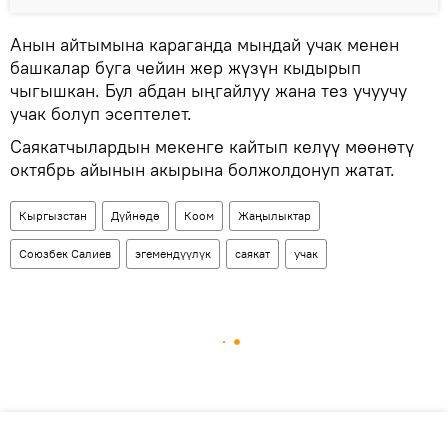
Анын айтымына караганда мындай учак менен
башкалар буга чейин жер жүзүн кыдырып
чыгышкан. Бул абдан ыңгайлуу жана тез учуучу
учак болуп эсептелет.
Саякатчылардын мекенге кайтып келүү мөөнөтү
октябрь айынын акырына болжолдонуп жатат.
Кыргызстан
Дүйнөдө
Коом
Жаңылыктар
Союзбек Салиев
эгемендүүлүк
саякат
учак