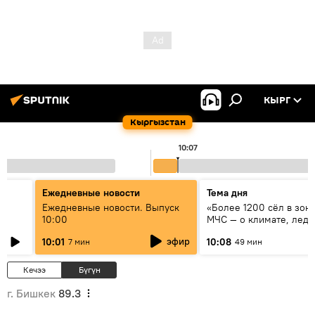
КЫРГ
Кыргызстан
10:07
Ежедневные новости
Тема дня
үн
Ежедневные новости. Выпуск
«Более 1200 сёл в зоне
10:00
МЧС — о климате, ледн
системе оповещения
эфир
10:01
10:08
7 мин
49 мин
населения
Кечээ
Бүгүн
г. Бишкек
89.3