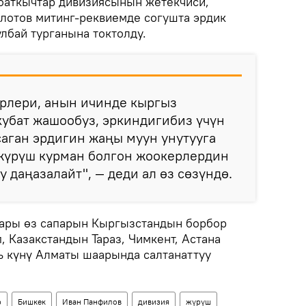
оаткычтар дивизиясынын жетекчиси,
лотов митинг-реквиемде согушта эрдик
лбай турганына токтолду.
ерлери, анын ичинде кыргыз
убат жашообуз, эркиндигибиз үчүн
аган эрдигин жаңы муун унутууга
ожүрүш курман болгон жоокерлердин
 даңазалайт", — деди ал өз сөзүндө.
ары өз сапарын Кыргызстандын борбор
 Казакстандын Тараз, Чимкент, Астана
ь күнү Алматы шаарында салтанаттуу
р
Бишкек
Иван Панфилов
дивизия
жүрүш