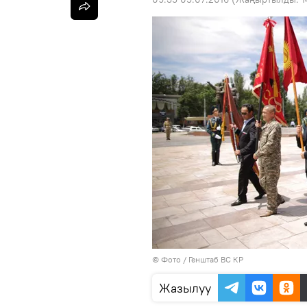
© Фото / Генштаб ВС КР
Жазылуу