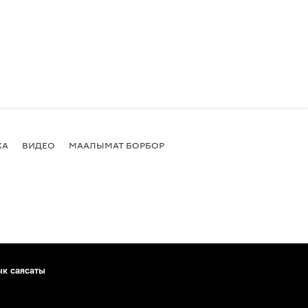
КА
ВИДЕО
МААЛЫМАТ БОРБОР
ык саясаты