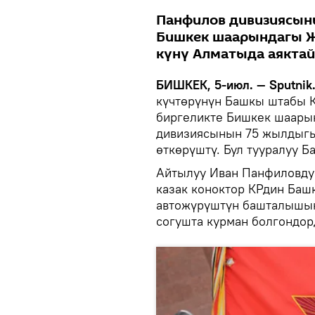
Панфилов дивизиясын
Бишкек шаарындагы Ж
күнү Алматыда аяктай
БИШКЕК, 5-июл. — Sputnik
күчтөрүнүн Башкы штабы 
биргеликте Бишкек шаар
дивизиясынын 75 жылдыгын
өткөрүштү. Бул тууралуу 
Айтылуу Иван Панфиловду
казак коноктор КРдин Баш
автожүрүштүн башталышынд
согушта курман болгондор