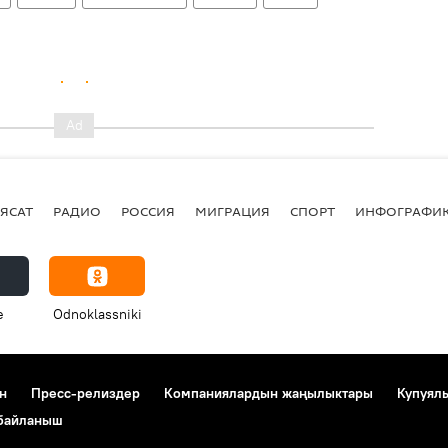
ЯСАТ
РАДИО
РОССИЯ
МИГРАЦИЯ
СПОРТ
ИНФОГРАФИ
e
Odnoklassniki
н
Пресс-релиздер
Компаниялардын жаңылыктары
Купуял
 байланыш