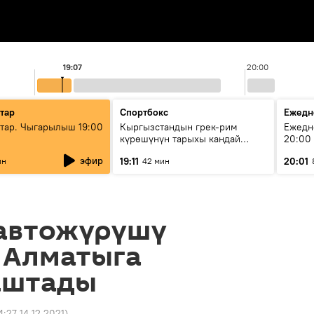
19:07
20:00
тар
Спортбокс
Ежедн
ар. Чыгарылыш 19:00
Кыргызстандын грек-рим
Ежедн
күрөшүнүн тарыхы кандай
20:00
башталган?
эфир
19:11
20:01
ин
42 мин
автожүрүшү
 Алматыга
аштады
4:27 14.12.2021
)