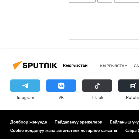
Кыргызстан
КЫРГЫЗСТАН
СА
Telegram
VK
ТikТоk
Rutub
Долбоор жөнүндө
Пайдалануу эрежелери
Байланыш үчү
Cookie колдонуу жана автоматтык логирлөө саясаты
Кайра