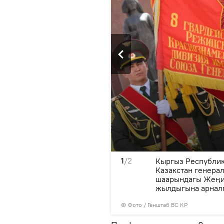
1
/2
Алуа Байгадамова баштаган
Кыргыз Республик
н өкүлдөрү менен бирге
Казакстан генера
о гүл коюп, Улуу Ата
шаарындагы Жеңи
 эскеришти.
жылдыгына арналг
© Фото / Генштаб ВС КР