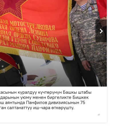
2
/2
асынын куралдуу күчтөрүнүн Башкы штабы
лдарынын уюму менен биргеликте Бишкек
ш аянтында Панфилов дивизиясынын 75
ан салтанаттуу иш-чара өткөрүштү.
© Фото /