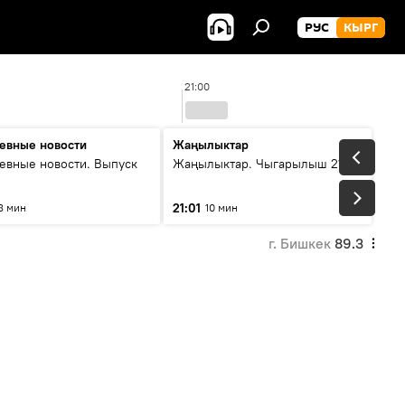
РУС
КЫРГ
21:00
евные новости
Жаңылыктар
евные новости. Выпуск
Жаңылыктар. Чыгарылыш 21:00
21:01
8 мин
10 мин
г. Бишкек
89.3