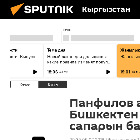
Кыргызстан
18:00
 новости
Тема дня
Жаңылык
новости. Выпуск
Новый закон для дольщиков:
Жаңылыкт
какие правила изменят покупку
квартир
18:06
19:01
41 мин
10 м
Кечээ
Бүгүн
Панфилов 
Бишкектен
сапарын б
09:35 05.07.2016
(Жаңыртылды:
1