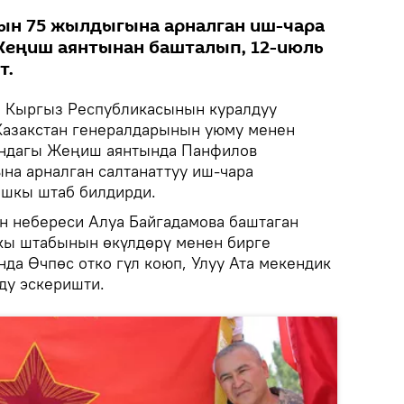
ын 75 жылдыгына арналган иш-чара
еңиш аянтынан башталып, 12-июль
т.
.
Кыргыз Республикасынын куралдуу
Казакстан генералдарынын уюму менен
ындагы Жеңиш аянтында Панфилов
а арналган салтанаттуу иш-чара
Башкы штаб билдирди.
н небереси Алуа Байгадамова баштаган
кы штабынын өкүлдөрү менен бирге
а Өчпөс отко гүл коюп, Улуу Ата мекендик
ду эскеришти.