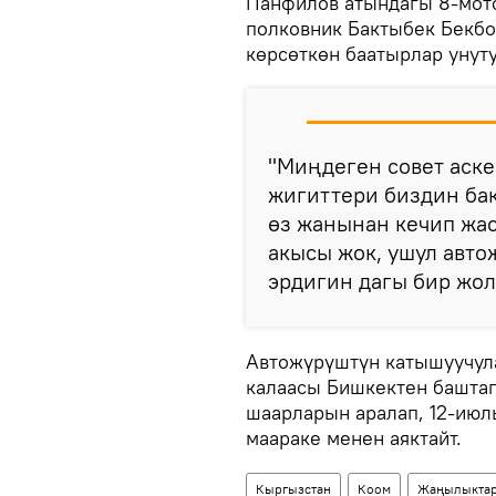
Панфилов атындагы 8-мот
полковник Бактыбек Бекбо
көрсөткөн баатырлар унуту
"Миңдеген совет аск
жигиттери биздин бак
өз жанынан кечип жас
акысы жок, ушул авт
эрдигин дагы бир жолу
Автожүрүштүн катышуучул
калаасы Бишкектен баштап,
шаарларын аралап, 12-июл
маараке менен аяктайт.
Кыргызстан
Коом
Жаңылыкта