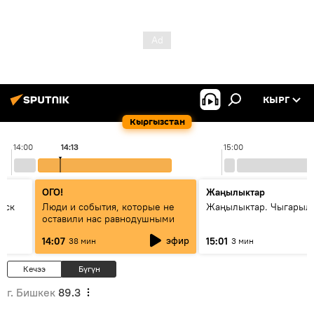
КЫРГ
Кыргызстан
14:00
14:13
15:00
ОГО!
Жаңылыктар
уск
Люди и события, которые не
Жаңылыктар. Чыгарыл
оставили нас равнодушными
эфир
14:07
15:01
38 мин
3 мин
Кечээ
Бүгүн
г. Бишкек
89.3