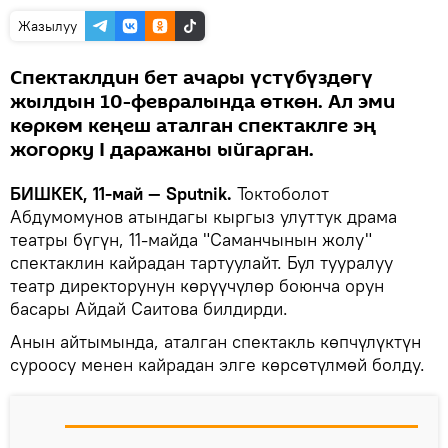
Жазылуу
Спектаклдин бет ачары үстүбүздөгү
жылдын 10-февралында өткөн. Ал эми
көркөм кеңеш аталган спектаклге эң
жогорку I даражаны ыйгарган.
БИШКЕК, 11-май — Sputnik.
Токтоболот
Абдумомунов атындагы кыргыз улуттук драма
театры бүгүн, 11-майда "Саманчынын жолу"
спектаклин кайрадан тартуулайт. Бул тууралуу
театр директорунун көрүүчүлөр боюнча орун
басары Айдай Саитова билдирди.
Анын айтымында, аталган спектакль көпчүлүктүн
суроосу менен кайрадан элге көрсөтүлмөй болду.