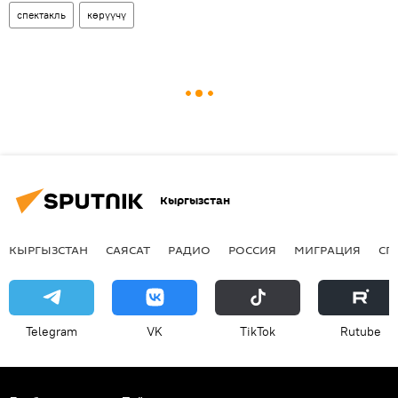
спектакль
көрүүчү
Кыргызстан
КЫРГЫЗСТАН
САЯСАТ
РАДИО
РОССИЯ
МИГРАЦИЯ
СП
Telegram
VK
ТikТоk
Rutube