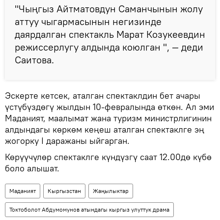
"Чыңгыз Айтматовдун Саманчынын жолу
аттуу чыгармасынын негизинде
даярдалган спектакль Марат Козукеевдин
режиссерлугу алдында коюлган ", — деди
Саитова.
Эскерте кетсек, аталган спектаклдин бет ачары
үстүбүздөгү жылдын 10-февралында өткөн. Ал эми
Маданият, маалымат жана туризм министрлигинин
алдындагы көркөм кеңеш аталган спектаклге эң
жогорку I даражаны ыйгарган.
Көрүүчүлөр спектаклге күндүзгү саат 12.00дө күбө
боло алышат.
Маданият
Кыргызстан
Жаңылыктар
Токтоболот Абдумомунов атындагы кыргыз улуттук драма