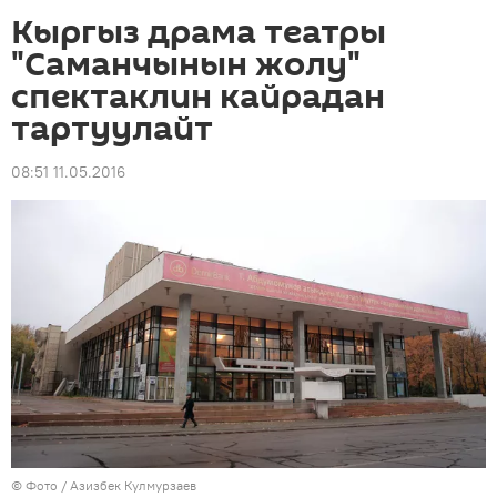
Кыргыз драма театры
"Саманчынын жолу"
спектаклин кайрадан
тартуулайт
08:51 11.05.2016
© Фото / Азизбек Кулмурзаев