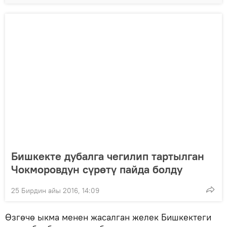
Бишкекте дубалга чегилип тартылган
Чокморовдун сүрөтү пайда болду
25 Бирдин айы 2016, 14:09
Өзгөчө ыкма менен жасалган желек Бишкектеги