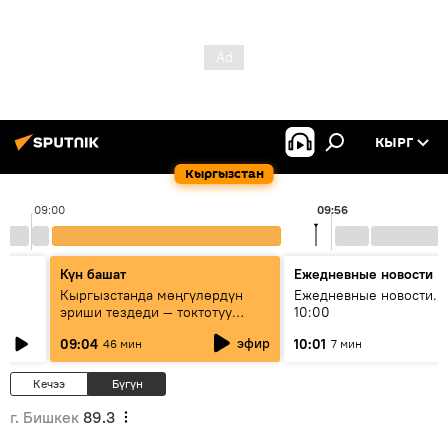
КЫРГ
Кыргызстан
09:00
09:56
Күн башат
Ежедневные новости
Кыргызстанда мөңгүлөрдүн
Ежедневные новости. 
эриши тездеди — токтотуу
10:00
мүмкүн эмеспи?
эфир
09:04
10:01
46 мин
7 мин
Кечээ
Бүгүн
г. Бишкек
89.3