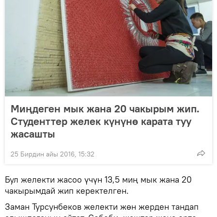
Миңдеген мык жана 20 чакырым жип.
Студенттер желек күнүнө карата туу
жасашты
25 Бирдин айы 2016, 15:32
Бул желекти жасоо үчүн 13,5 миң мык жана 20
чакырымдай жип керектелген.
Заман Турсунбеков желекти жөн жерден тандап