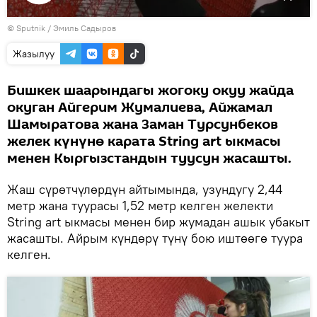
Видеону
©
Sputnik / Эмиль Садыров
көрсөтүү
Жазылуу
Бишкек шаарындагы жогоку окуу жайда
окуган Айгерим Жумалиева, Айжамал
Шамыратова жана Заман Турсунбеков
желек күнүнө карата String art ыкмасы
менен Кыргызстандын туусун жасашты.
Жаш сүрөтчүлөрдүн айтымында, узундугу 2,44
метр жана туурасы 1,52 метр келген желекти
String art ыкмасы менен бир жумадан ашык убакыт
жасашты. Айрым күндөрү түнү бою иштөөгө туура
келген.