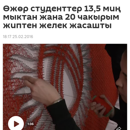
Өжөр студенттер 13,5 миң
мыктан жана 20 чакырым
жиптен желек жасашты
18:17 25.02.2016
1:36