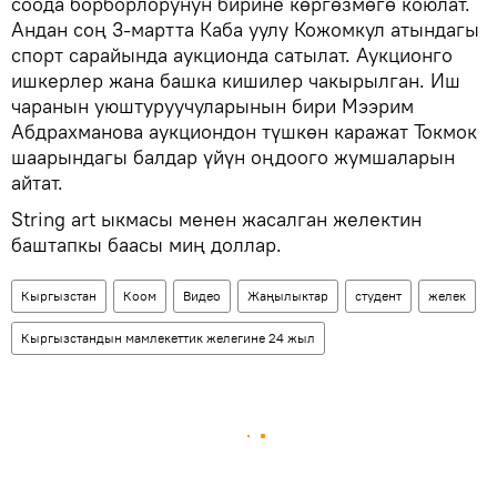
соода борборлорунун бирине көргөзмөгө коюлат.
Андан соң 3-мартта Каба уулу Кожомкул атындагы
спорт сарайында аукционда сатылат. Аукционго
ишкерлер жана башка кишилер чакырылган. Иш
чаранын уюштуруучуларынын бири Мээрим
Абдрахманова аукциондон түшкөн каражат Токмок
шаарындагы балдар үйүн оңдоого жумшаларын
айтат.
String art ыкмасы менен жасалган желектин
баштапкы баасы миң доллар.
Кыргызстан
Коом
Видео
Жаңылыктар
студент
желек
Кыргызстандын мамлекеттик желегине 24 жыл