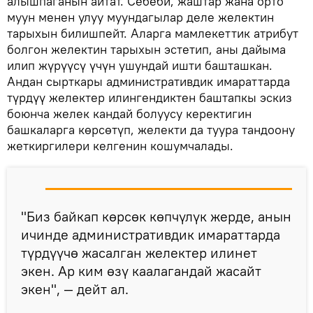
алышпаганын айтат. Себеби, жаштар жана орто
муун менен улуу муундагылар деле желектин
тарыхын билишпейт. Аларга мамлекеттик атрибут
болгон желектин тарыхын эстетип, аны дайыма
илип жүрүүсү үчүн ушундай ишти башташкан.
Андан сырткары административдик имараттарда
түрдүү желектер илингендиктен баштапкы эскиз
боюнча желек кандай болуусу керектигин
башкаларга көрсөтүп, желекти да туура тандоону
жеткиргилери келгенин кошумчалады.
"Биз байкап көрсөк көпчүлүк жерде, анын
ичинде административдик имараттарда
түрдүүчө жасалган желектер илинет
экен. Ар ким өзү каалагандай жасайт
экен", — дейт ал.