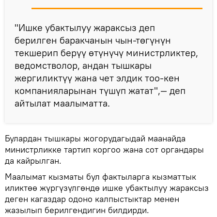
"Ишке убактылуу жараксыз деп
берилген баракчанын чын-төгүнүн
текшерип берүү өтүнүчү министрликтер,
ведомстволор, андан тышкары
жергиликтүү жана чет элдик тоо-кен
компанияларынан түшүп жатат",— деп
айтылат маалыматта.
Булардан тышкары жогорудагыдай маанайда
министрликке тартип коргоо жана сот органдары
да кайрылган.
Маалымат кызматы бул фактыларга кызматтык
иликтөө жүргүзүлгөндө ишке убактылуу жараксыз
деген кагаздар одоно калпыстыктар менен
жазылып берилгендигин билдирди.