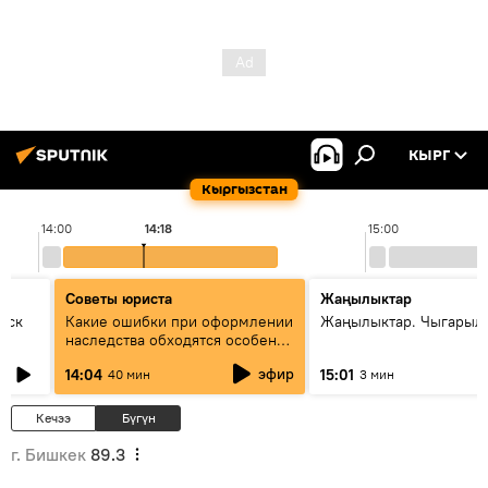
КЫРГ
Кыргызстан
14:00
14:18
15:00
Советы юриста
Жаңылыктар
уск
Какие ошибки при оформлении
Жаңылыктар. Чыгарыл
наследства обходятся особенно
дорого - советы юриста
эфир
14:04
15:01
40 мин
3 мин
Кечээ
Бүгүн
г. Бишкек
89.3