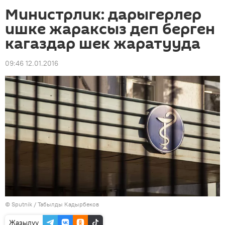
Министрлик: дарыгерлер
ишке жараксыз деп берген
кагаздар шек жаратууда
09:46 12.01.2016
©
Sputnik / Табылды Кадырбеков
Жазылуу