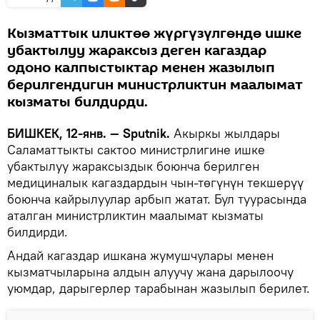
Кызматтык иликтөө жүргүзүлгөндө ишке
убактылуу жараксыз деген кагаздар
одоно калпыстыктар менен жазылып
берилгендигин министрликтин маалымат
кызматы билдирди.
БИШКЕК, 12-янв. — Sputnik.
Акыркы жылдары
Саламаттыкты сактоо министрлигине ишке
убактылуу жараксыздык боюнча берилген
медициналык кагаздардын чын-төгүнүн текшерүү
боюнча кайрылуулар арбып жатат. Бул туурасында
аталган министрликтин маалымат кызматы
билдирди.
Андай кагаздар ишкана жумушчулары менен
кызматчыларына алдын алуучу жана дарылоочу
уюмдар, дарыгерлер тарабынан жазылып берилет.