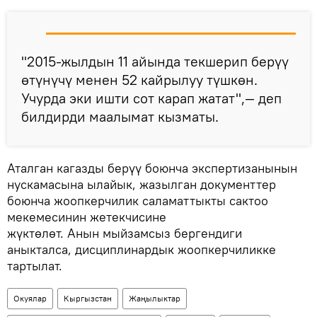
"2015-жылдын 11 айында текшерип берүү
өтүнүчү менен 52 кайрылуу түшкөн.
Учурда эки ишти сот карап жатат",— деп
билдирди маалымат кызматы.
Аталган кагазды берүү боюнча экспертизанынын
нускамасына ылайык, жазылган документтер
боюнча жоопкерчилик саламаттыкты сактоо
мекемесинин жетекчисине
жүктөлөт. Анын мыйзамсыз бергендиги
аныкталса, дисциплинардык жоопкерчиликке
тартылат.
Окуялар
Кыргызстан
Жаңылыктар