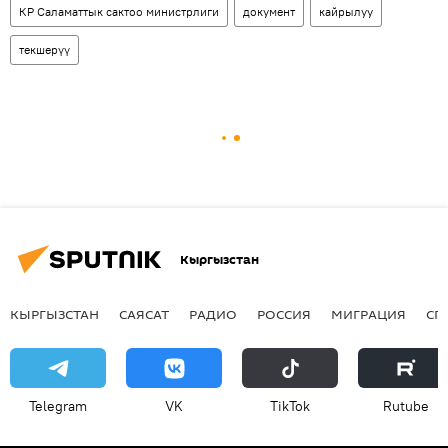
КР Саламаттык сактоо министрлиги
документ
кайрылуу
текшерүү
Кыргызстан
КЫРГЫЗСТАН
САЯСАТ
РАДИО
РОССИЯ
МИГРАЦИЯ
СП
Telegram
VK
ТikТоk
Rutube