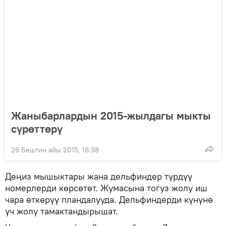
Жаныбарлардын 2015-жылдагы мыкты
сүрөттөрү
26 Бештин айы 2015, 16:38
Деңиз мышыктары жана дельфиндер түрдүү
номерлерди көрсөтөт. Жумасына тогуз жолу иш
чара өткөрүү пландалууда. Дельфиндерди күнүнө
үч жолу тамактандырышат.