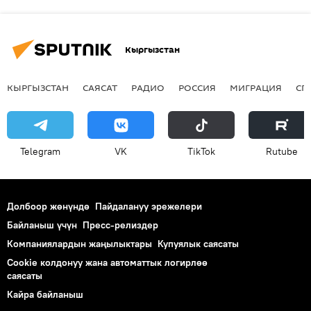
Кыргызстан
КЫРГЫЗСТАН
САЯСАТ
РАДИО
РОССИЯ
МИГРАЦИЯ
СП
Telegram
VK
ТikТоk
Rutube
Долбоор жөнүндө
Пайдалануу эрежелери
Байланыш үчүн
Пресс-релиздер
Компаниялардын жаңылыктары
Купуялык саясаты
Cookie колдонуу жана автоматтык логирлөө
саясаты
Кайра байланыш