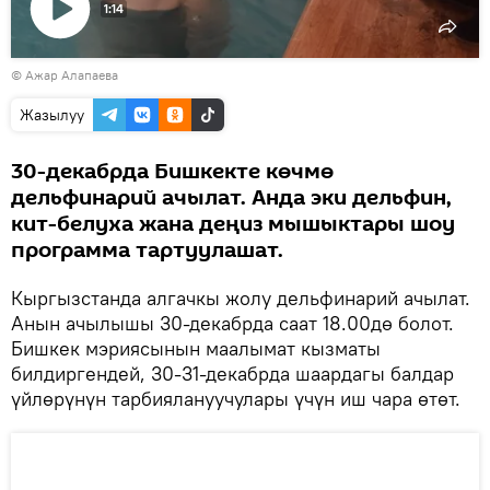
1:14
Видеону
© Ажар Алапаева
көрсөтүү
Жазылуу
30-декабрда Бишкекте көчмө
дельфинарий ачылат. Анда эки дельфин,
кит-белуха жана деңиз мышыктары шоу
программа тартуулашат.
Кыргызстанда алгачкы жолу дельфинарий ачылат.
Анын ачылышы 30-декабрда саат 18.00дө болот.
Бишкек мэриясынын маалымат кызматы
билдиргендей, 30-31-декабрда шаардагы балдар
үйлөрүнүн тарбиялануучулары үчүн иш чара өтөт.