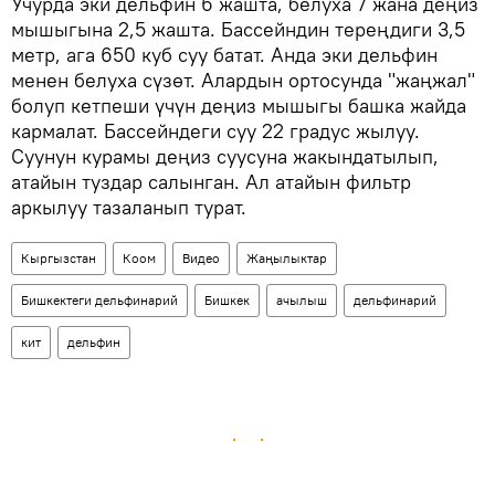
Учурда эки дельфин 6 жашта, белуха 7 жана деңиз
мышыгына 2,5 жашта. Бассейндин тереңдиги 3,5
метр, ага 650 куб суу батат. Анда эки дельфин
менен белуха сүзөт. Алардын ортосунда "жаңжал"
болуп кетпеши үчүн деңиз мышыгы башка жайда
кармалат. Бассейндеги суу 22 градус жылуу.
Суунун курамы деңиз суусуна жакындатылып,
атайын туздар салынган. Ал атайын фильтр
аркылуу тазаланып турат.
Кыргызстан
Коом
Видео
Жаңылыктар
Бишкектеги дельфинарий
Бишкек
ачылыш
дельфинарий
кит
дельфин