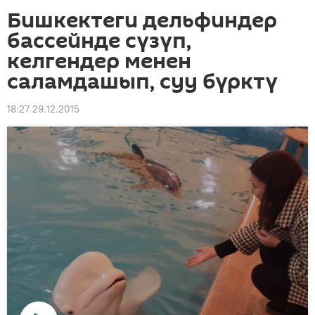
Бишкектеги дельфиндер
бассейнде сүзүп,
келгендер менен
саламдашып, суу бүрктү
18:27 29.12.2015