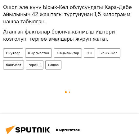
Ошол эле күнү Ысык-Көл облусундагы Кара-Дөбө
айылынын 42 жаштагы тургунунан 1,5 килограмм
нашаа табылган.
Аталган фактылар боюнча кылмыш иштери
козголуп, тергөө амалдары жүрүп жатат.
Окуялар
Кыргызстан
Жаңылыктар
Ош
Ысык-Көл
баңгизат
героин
нашаа
Кыргызстан