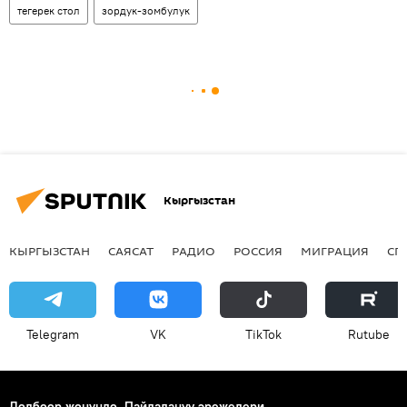
тегерек стол
зордук-зомбулук
Кыргызстан
КЫРГЫЗСТАН
САЯСАТ
РАДИО
РОССИЯ
МИГРАЦИЯ
СП
Telegram
VK
ТikТоk
Rutube
Долбоор жөнүндө
Пайдалануу эрежелери