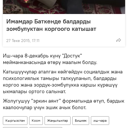
Имамдар Баткенде балдарды
зомбулуктан коргоого катышат
27 Теке 2015, 17:11
Иш-чара 8-декабрь күнү "Достук"
мейманканасында өтөрү маалым болду.
Катышуучулар аталган көйгөйдүн социалдык жана
психологиялык тамыры талкууланып, балдарды
коргоо жана зордук-зомбулукка каршы күрөшүү
ыкмалары ортого салынат.
Жолугушуу "эркин аянт" форматында өтүп, бардык
каалоочулар үчүн эшик ачык болот.
Кыргызстан
Коом
Жаңылыктар
Бишкек
иш-чара