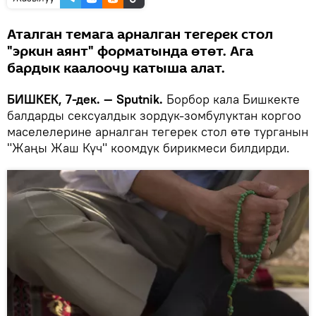
Аталган темага арналган тегерек стол
"эркин аянт" форматында өтөт. Ага
бардык каалоочу катыша алат.
БИШКЕК, 7-дек. — Sputnik.
Борбор кала Бишкекте
балдарды сексуалдык зордук-зомбулуктан коргоо
маселелерине арналган тегерек стол өтө турганын
"Жаңы Жаш Күч" коомдук бирикмеси билдирди.