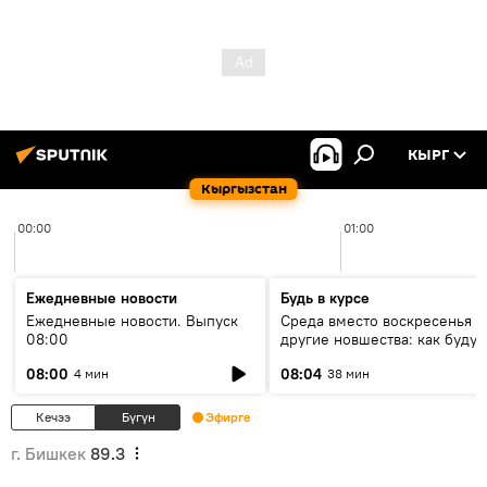
КЫРГ
Кыргызстан
00:00
01:00
Ежедневные новости
Будь в курсе
Ежедневные новости. Выпуск
Среда вместо воскресенья и
08:00
другие новшества: как будут
проходить выборы в КР?
08:00
08:04
4 мин
38 мин
Кечээ
Бүгүн
Эфирге
г. Бишкек
89.3