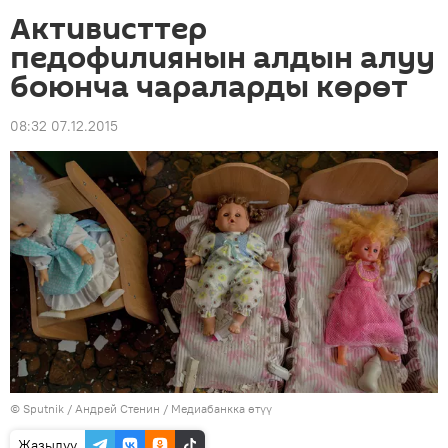
Активисттер
педофилиянын алдын алуу
боюнча чараларды көрөт
08:32 07.12.2015
©
Sputnik
/ Андрей Стенин
/
Медиабанкка өтүү
Жазылуу