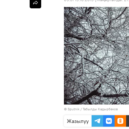
©
Sputnik / Табылды Кадырбеков
Жазылуу