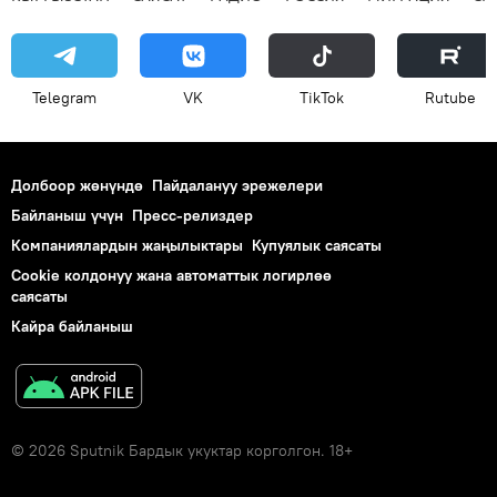
Telegram
VK
ТikТоk
Rutube
Долбоор жөнүндө
Пайдалануу эрежелери
Байланыш үчүн
Пресс-релиздер
Компаниялардын жаңылыктары
Купуялык саясаты
Cookie колдонуу жана автоматтык логирлөө
саясаты
Кайра байланыш
© 2026 Sputnik Бардык укуктар корголгон. 18+