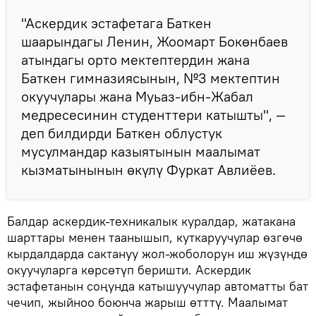
"Аскердик эстафетага Баткен
шаарындагы Ленин, Жоомарт Бокөнбаев
атындагы орто мектептердин жана
Баткен гимназиясынын, №3 мектептин
окуучулары жана Муьаз-ибн-Жабал
медресесинин студенттери катышты", —
деп билдирди Баткен облустук
мусулмандар казыятынын маалымат
кызматынынын өкүлү Фуркат Авлиёев.
Балдар аскердик-техникалык куралдар, жатакана
шарттары менен таанышып, куткаруучулар өзгөчө
кырдалдарда сактануу жол-жоболорун иш жүзүндө
окуучуларга көрсөтүп беришти. Аскердик
эстафетанын соңунда катышуучулар автоматты бат
чечип, жыйноо боюнча жарыш өтттү. Маалымат