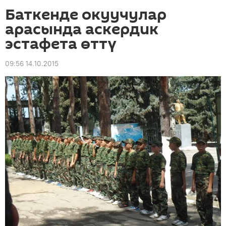
Баткенде окуучулар
арасында аскердик
эстафета өттү
09:56 14.10.2015