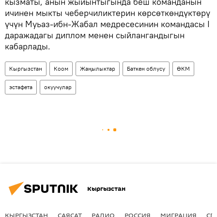
кызматы, анын жыйынтыгында беш команданын
ичинен мыкты чеберчиликтерин көрсөткөндүктөрү
үчүн Муьаз-ибн-Жабал медресесинин командасы I
даражадагы диплом менен сыйлангандыгын
кабарлады.
Кыргызстан
Коом
Жаңылыктар
Баткен облусу
ӨКМ
эстафета
окуучулар
Кыргызстан
КЫРГЫЗСТАН
САЯСАТ
РАДИО
РОССИЯ
МИГРАЦИЯ
СП