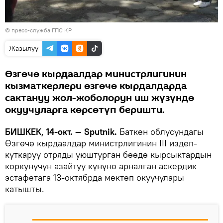
© пресс-служба ГПС КР
Жазылуу
Өзгөчө кырдаалдар министрлигинин
кызматкерлери өзгөчө кырдалдарда
сактануу жол-жоболорун иш жүзүндө
окуучуларга көрсөтүп беришти.
БИШКЕК, 14-окт. — Sputnik.
Баткен облусундагы
Өзгөчө кырдаалдар министрлигинин III издеп-
куткаруу отряды уюштурган бөөдө кырсыктардын
коркунучун азайтуу күнүнө арналган аскердик
эстафетага 13-октябрда мектеп окуучулары
катышты.