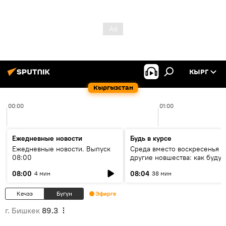
КЫРГ
Кыргызстан
00:00
01:00
Ежедневные новости
Будь в курсе
Ежедневные новости. Выпуск
Среда вместо воскресенья и
08:00
другие новшества: как будут
проходить выборы в КР?
08:00
08:04
4 мин
38 мин
Кечээ
Бүгүн
Эфирге
г. Бишкек
89.3