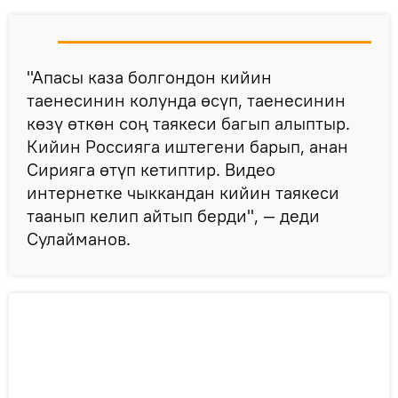
"Апасы каза болгондон кийин
таенесинин колунда өсүп, таенесинин
көзү өткөн соң таякеси багып алыптыр.
Кийин Россияга иштегени барып, анан
Сирияга өтүп кетиптир. Видео
интернетке чыккандан кийин таякеси
таанып келип айтып берди", — деди
Сулайманов.