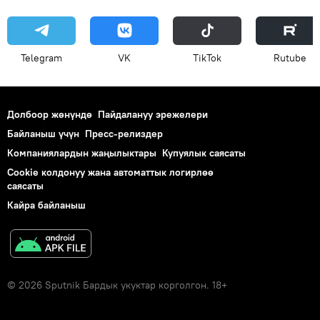
Telegram
VK
ТikТоk
Rutube
Долбоор жөнүндө
Пайдалануу эрежелери
Байланыш үчүн
Пресс-релиздер
Компаниялардын жаңылыктары
Купуялык саясаты
Cookie колдонуу жана автоматтык логирлөө
саясаты
Кайра байланыш
© 2026 Sputnik Бардык укуктар корголгон. 18+