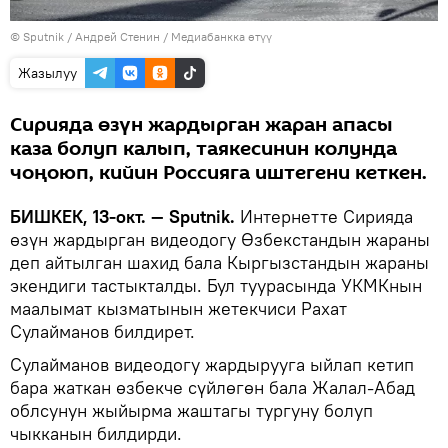
©
Sputnik
/ Андрей Стенин
/
Медиабанкка өтүү
Жазылуу
Сирияда өзүн жардырган жаран апасы
каза болуп калып, таякесинин колунда
чоңоюп, кийин Россияга иштегени кеткен.
БИШКЕК, 13-окт. — Sputnik.
Интернетте Сирияда
өзүн жардырган видеодогу Өзбекстандын жараны
деп айтылган шахид бала Кыргызстандын жараны
экендиги тастыкталды. Бул туурасында УКМКнын
маалымат кызматынын жетекчиси Рахат
Сулайманов билдирет.
Сулайманов видеодогу жардырууга ыйлап кетип
бара жаткан өзбекче сүйлөгөн бала Жалал-Абад
облсунун жыйырма жаштагы тургуну болуп
чыкканын билдирди.