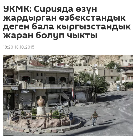
УКМК: Сирияда өзүн
жардырган өзбекстандык
деген бала кыргызстандык
жаран болуп чыкты
18:20 13.10.2015