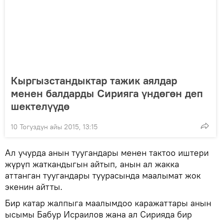
Кыргызстандыктар тажик аялдар
менен балдарды Сирияга үндөгөн деп
шектелүүдө
10 Тогуздун айы 2015, 13:15
Ал учурда анын туугандары менен тактоо иштери
жүрүп жаткандыгын айтып, анын ал жакка
аттанган туугандары туурасында маалымат жок
экенин айтты.
Бир катар жалпыга маалымдоо каражаттары анын
ысымы Бабур Исраилов жана ал Сирияда бир