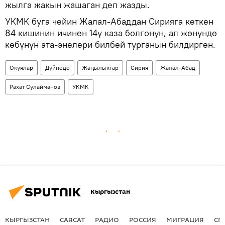
жылга жакын жашаган деп жазды.
УКМК буга чейин Жалал-Абаддан Сирияга кеткен
84 кишинин ичинен 14ү каза болгонун, ал жөнүндө
көбүнүн ата-энелери билбей турганын билдирген.
Окуялар
Дүйнөдө
Жаңылыктар
Сирия
Жалал-Абад
Рахат Сулайманов
УКМК
Кыргызстан
КЫРГЫЗСТАН
САЯСАТ
РАДИО
РОССИЯ
МИГРАЦИЯ
СП