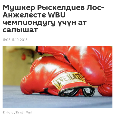
Мушкер Рыскелдиев Лос-
Анжелесте WBU
чемпиондугу үчүн ат
салышат
11:05 11.10.2015
© Фото /
Kristin Wall