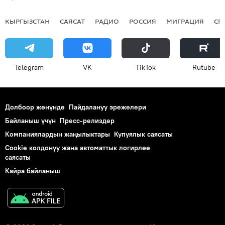
КЫРГЫЗСТАН
САЯСАТ
РАДИО
РОССИЯ
МИГРАЦИЯ
СП
Telegram
VK
ТikТоk
Rutube
Долбоор жөнүндө
Пайдалануу эрежелери
Байланыш үчүн
Пресс-релиздер
Компаниялардын жаңылыктары
Купуялык саясаты
Cookie колдонуу жана автоматтык логирлөө
саясаты
Кайра байланыш