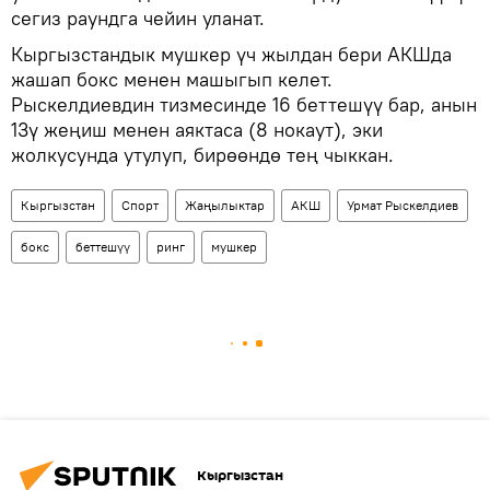
сегиз раундга чейин уланат.
Кыргызстандык мушкер үч жылдан бери АКШда
жашап бокс менен машыгып келет.
Рыскелдиевдин тизмесинде 16 беттешүү бар, анын
13ү жеңиш менен аяктаса (8 нокаут), эки
жолкусунда утулуп, бирөөндө тең чыккан.
Кыргызстан
Спорт
Жаңылыктар
АКШ
Урмат Рыскелдиев
бокс
беттешүү
ринг
мушкер
Кыргызстан