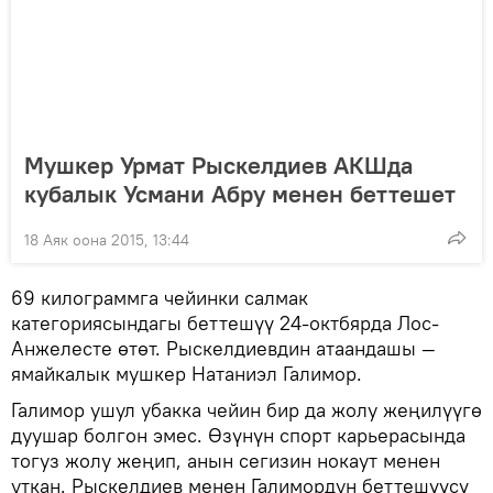
Мушкер Урмат Рыскелдиев АКШда
кубалык Усмани Абру менен беттешет
18 Аяк оона 2015, 13:44
69 килограммга чейинки салмак
категориясындагы беттешүү 24-октбярда Лос-
Анжелесте өтөт. Рыскелдиевдин атаандашы —
ямайкалык мушкер Натаниэл Галимор.
Галимор ушул убакка чейин бир да жолу жеңилүүгө
дуушар болгон эмес. Өзүнүн спорт карьерасында
тогуз жолу жеңип, анын сегизин нокаут менен
уткан. Рыскелдиев менен Галимордун беттешүүсү