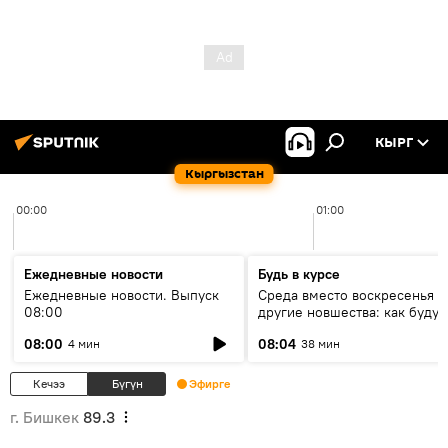
КЫРГ
Кыргызстан
00:00
01:00
Ежедневные новости
Будь в курсе
Ежедневные новости. Выпуск
Среда вместо воскресенья и
08:00
другие новшества: как будут
проходить выборы в КР?
08:00
08:04
4 мин
38 мин
Кечээ
Бүгүн
Эфирге
г. Бишкек
89.3