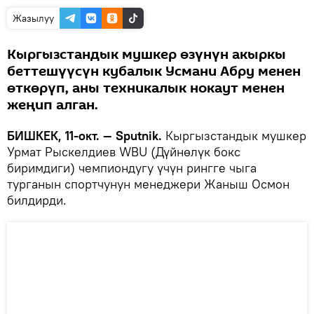
Жазылуу
Кыргызстандык мушкер өзүнүн акыркы
беттешүүсүн кубалык Усмани Абру менен
өткөрүп, аны техникалык нокаут менен
жеңип алган.
БИШКЕК, 11-окт. — Sputnik.
Кыргызстандык мушкер
Урмат Рыскелдиев WBU (Дүйнөлүк бокс
биримдиги) чемпиондугу үчүн рингге чыга
турганын спортчунун менеджери Жаныш Осмон
билдирди.