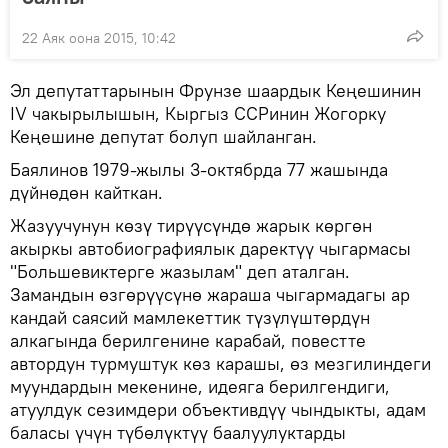
22 Аяк оона 2015, 10:42
Эл депутаттарынын Фрунзе шаардык Кеңешинин
IV чакырылышын, Кыргыз ССРинин Жогорку
Кеңешине депутат болуп шайланган.
Баялинов 1979-жылы 3-октябрда 77 жашында
дүйнөдөн кайткан.
Жазуучунун көзү тирүүсүндө жарык көргөн
акыркы автобиографиялык даректүү чыгармасы
"Большевиктерге жазылам" деп аталган.
Замандын өзгөрүүсүнө жараша чыгармадагы ар
кандай саясий мамлекеттик түзүлүштөрдүн
алкагында берилгенине карабай, повестте
автордун турмуштук көз карашы, өз мезгилиндеги
муундардын мекенине, идеяга берилгендиги,
атуулдук сезимдери объективдүү чындыкты, адам
баласы үчүн түбөлүктүү баалуулуктарды