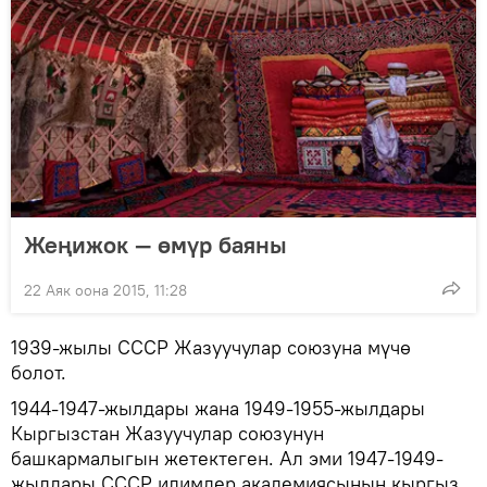
Жеңижок — өмүр баяны
22 Аяк оона 2015, 11:28
1939-жылы СССР Жазуучулар союзуна мүчө
болот.
1944-1947-жылдары жана 1949-1955-жылдары
Кыргызстан Жазуучулар союзунун
башкармалыгын жетектеген. Ал эми 1947-1949-
жылдары СССР илимдер академиясынын кыргыз