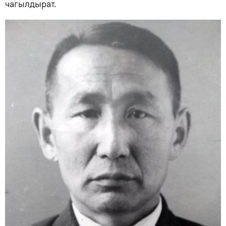
чагылдырат.