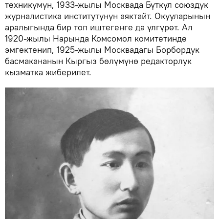
техникумун, 1933-жылы Москвада Бүткүл союздук
журналистика институтунун аяктайт. Окууларынын
аралыгында бир топ иштегенге да үлгүрөт. Ал
1920-жылы Нарында Комсомол комитетинде
эмгектенип, 1925-жылы Москвадагы Борбордук
басмакананын Кыргыз бөлүмүнө редакторлук
кызматка жиберилет.