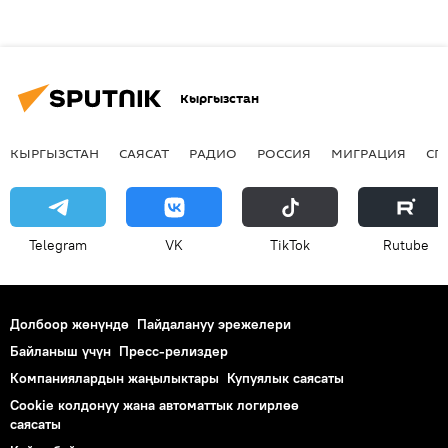
Кыргызстан
КЫРГЫЗСТАН
САЯСАТ
РАДИО
РОССИЯ
МИГРАЦИЯ
СП
Telegram
VK
ТikТоk
Rutube
Долбоор жөнүндө
Пайдалануу эрежелери
Байланыш үчүн
Пресс-релиздер
Компаниялардын жаңылыктары
Купуялык саясаты
Cookie колдонуу жана автоматтык логирлөө
саясаты