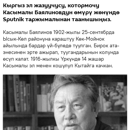
Кыргыз эл жазуучусу, котормочу
Касымалы Баялиновдун өмүрү жөнүндө
Sputnik таржымалынан таанышыңыз.
Касымалы Баялинов 1902-жылы 25-сентябрда
Ысык-Көл районуна караштуу Көк-Мойнок
айылында бардар үй-бүлөдө туулган. Бирок ата-
энесинен эрте ажырап, туугандарынын колунда
өсүп калат. 1916-жылкы Үркүндө 14 жашар
Касымалы эл менен кошулуп Кытайга качкан.