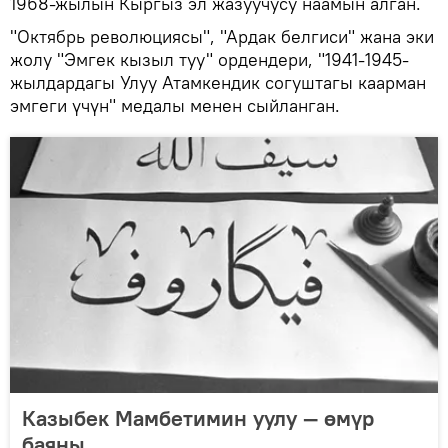
1968-жылын Кыргыз эл жазуучусу наамын алган.
"Октябрь революциясы", "Ардак белгиси" жана эки
жолу "Эмгек кызыл туу" ордендери, "1941-1945-
жылдардагы Улуу Атамкендик согуштагы каарман
эмгеги үчүн" медалы менен сыйланган.
Казыбек Мамбетимин уулу — өмүр
баяны