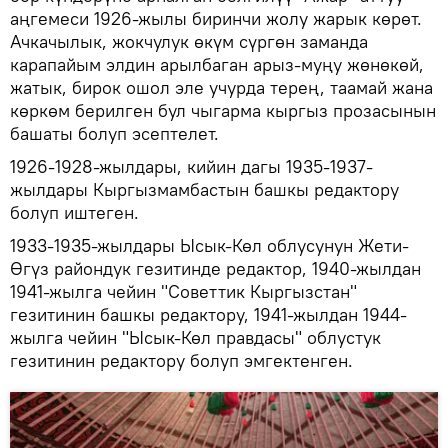
аңгемеси 1926-жылы биринчи жолу жарык көрөт.
Ачкачылык, жокчулук өкүм сүргөн заманда
карапайым элдин арылбаган арыз-муңу жөнөкөй,
жатык, бирок ошол эле учурда терең, таамай жана
көркөм берилген бул чыгарма кыргыз прозасынын
башаты болуп эсептелет.
1926-1928-жылдары, кийин дагы 1935-1937-
жылдары Кыргызмамбастын башкы редактору
болуп иштеген.
1933-1935-жылдары Ысык-Көл облусунун Жети-
Өгүз райондук гезитинде редактор, 1940-жылдан
1941-жылга чейин "Советтик Кыргызстан"
гезитинин башкы редактору, 1941-жылдан 1944-
жылга чейин "Ысык-Көл правдасы" облустук
гезитинин редактору болуп эмгектенген.