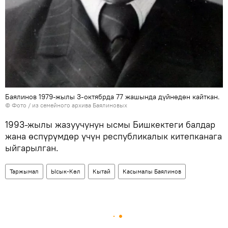
Баялинов 1979-жылы 3-октябрда 77 жашында дүйнөдөн кайткан.
© Фото / из семейного архива Баялиновых
1993-жылы жазуучунун ысмы Бишкектеги балдар
жана өспүрүмдөр үчүн республикалык китепканага
ыйгарылган.
Таржымал
Ысык-Көл
Кытай
Касымалы Баялинов