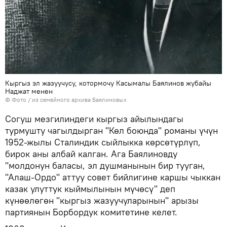
Кыргыз эл жазуучусу, котормочу Касымалы Баялинов жубайы
Наджат менен
© Фото / из семейного архива Баялиновых
Согуш мезгилиндеги кыргыз айылындагы
турмушту чагылдырган "Көл боюнда" романы үчүн
1952-жылы Сталиндик сыйлыкка көрсөтүрлүп,
бирок аны албай калган. Ага Баялиновду
"молдонун баласы, эл душманынын бир тууган,
"Алаш-Ордо" аттуу совет бийлигине каршы чыккан
казак улуттук кыймылынын мүчөсү" деп
күнөөлөгөн "кыргыз жазуучуларынын" арызы
партиянын Борбордук комитетине келет.