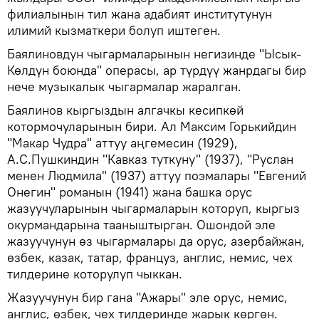
филиалынын тил жана адабият институтунун
илимий кызматкери болуп иштеген.
Баялиновдун чыгармаларынын негизинде "Ысык-
Көлдүн боюнда" операсы, ар түрдүү жанрдагы бир
нече музыкалык чыгармалар жаралган.
Баялинов кыргыздын алгачкы кесипкөй
котормочуларынын бири. Ал Максим Горькийдин
"Макар Чудра" аттуу аңгемесин (1929),
А.С.Пушкиндин "Кавказ туткуну" (1937), "Руслан
менен Людмила" (1937) аттуу поэмалары "Евгений
Онегин" романын (1941) жана башка орус
жазуучуларынын чыгармаларын которуп, кыргыз
окурмандарына тааныштырган. Ошондой эле
жазуучунун өз чыгармалары да орус, азербайжан,
өзбек, казак, татар, француз, англис, немис, чех
тилдерине которулуп чыккан.
Жазуучунун бир гана "Ажары" эле орус, немис,
англис, өзбек, чех тилдеринде жарык көргөн.