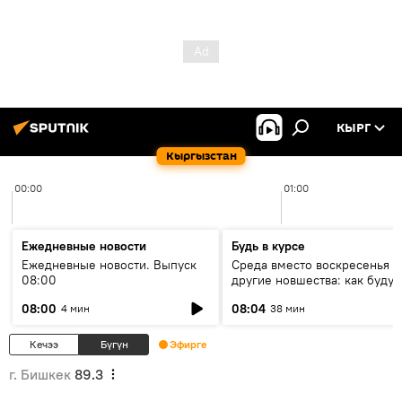
КЫРГ
Кыргызстан
00:00
01:00
Ежедневные новости
Будь в курсе
Ежедневные новости. Выпуск
Среда вместо воскресенья и
08:00
другие новшества: как будут
проходить выборы в КР?
08:00
08:04
4 мин
38 мин
Кечээ
Бүгүн
Эфирге
г. Бишкек
89.3