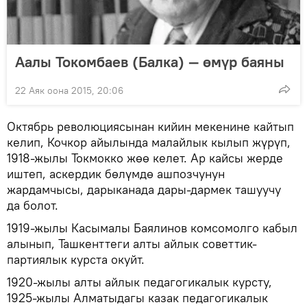
Аалы Токомбаев (Балка) — өмүр баяны
22 Аяк оона 2015, 20:06
Октябрь революциясынан кийин мекенине кайтып
келип, Кочкор айылында малайлык кылып жүрүп,
1918-жылы Токмокко жөө келет. Ар кайсы жерде
иштеп, аскердик бөлүмдө ашпозчунун
жардамчысы, дарыканада дары-дармек ташуучу
да болот.
1919-жылы Касымалы Баялинов комсомолго кабыл
алынып, Ташкенттеги алты айлык советтик-
партиялык курста окуйт.
1920-жылы алты айлык педагогикалык курсту,
1925-жылы Алматыдагы казак педагогикалык