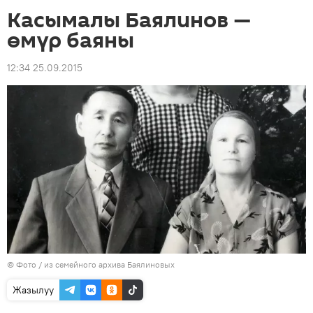
Касымалы Баялинов —
өмүр баяны
12:34 25.09.2015
© Фото / из семейного архива Баялиновых
Жазылуу