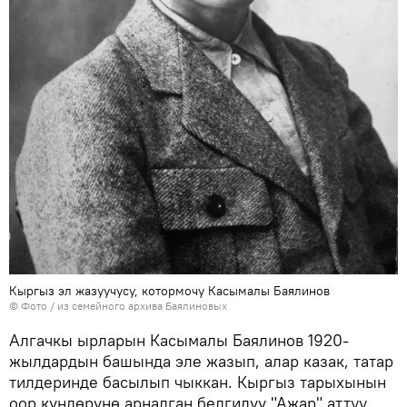
Кыргыз эл жазуучусу, котормочу Касымалы Баялинов
© Фото / из семейного архива Баялиновых
Алгачкы ырларын Касымалы Баялинов 1920-
жылдардын башында эле жазып, алар казак, татар
тилдеринде басылып чыккан. Кыргыз тарыхынын
оор күндөрүнө арналган белгилүү "Ажар" аттуу