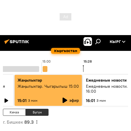
КЫРГ
Кыргызстан
15:00
15:28
Жаңылыктар
Ежедневные новости
кая
Жаңылыктар. Чыгарылыш 15:00
Ежедневные новости. 
16:00
эфир
15:01
16:01
3 мин
3 мин
Кечээ
Бүгүн
г. Бишкек
89.3