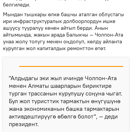
белгиледи.
Мындан тышкары өлкө башчы аталган облустагы
ири инфраструктуралык долбоорлордун ишке
ашуусу тууралуу кенен айтып берди. Анын
айтымында, жакын арада Балыкчы — Чолпон-Ата
унаа жолу толугу менен оңдолуп, көлдү айланта
курулган жол капиталдык ремонттон өтөт.
"Алдыдагы эки жыл ичинде Чолпон-Ата
менен Алматы шаарларын бириктире
турган трассанын курулушу соңуна чыгат.
Бул жол туристтик тармактын өнүгүшүнө
жана экономиканын башка тармактарын
активдештирүүгө өбөлгө болот", — деди
президент.