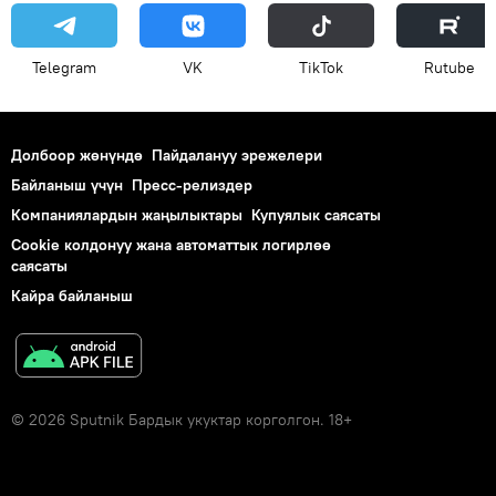
Telegram
VK
ТikТоk
Rutube
Долбоор жөнүндө
Пайдалануу эрежелери
Байланыш үчүн
Пресс-релиздер
Компаниялардын жаңылыктары
Купуялык саясаты
Cookie колдонуу жана автоматтык логирлөө
саясаты
Кайра байланыш
© 2026 Sputnik Бардык укуктар корголгон. 18+