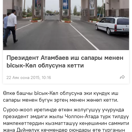
Президент Атамбаев иш сапары менен
Ысык-Көл облусуна кетти
22 Аяк оона 2015, 10:16
Өлкө башчы Ысык-Көл облусуна эки күндүк иш
сапары менен бүгүн эртең менен жөнөп кетти.
Суроо-жооп иретинде өткөн жолугушуу учурунда
президент эмдиги жылы Чолпон-Атада түрк тилдүү
мамлекеттердин кызматташуу кеңешинин саммити
жана Дүйнөлүк көчмөндөр оюндары өтө турганын