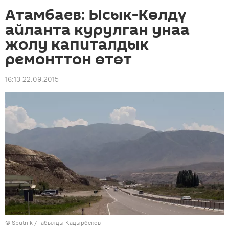
Атамбаев: Ысык-Көлдү
айланта курулган унаа
жолу капиталдык
ремонттон өтөт
16:13 22.09.2015
©
Sputnik / Табылды Кадырбеков