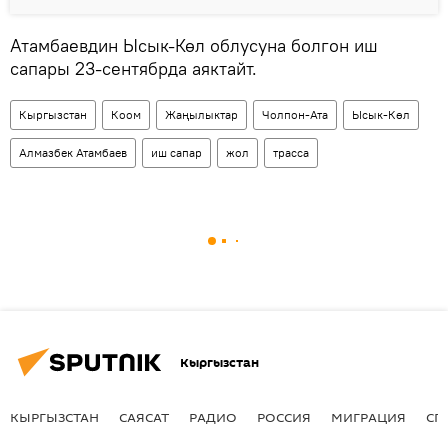
Атамбаевдин Ысык-Көл облусуна болгон иш
сапары 23-сентябрда аяктайт.
Кыргызстан
Коом
Жаңылыктар
Чолпон-Ата
Ысык-Көл
Алмазбек Атамбаев
иш сапар
жол
трасса
Кыргызстан
КЫРГЫЗСТАН
САЯСАТ
РАДИО
РОССИЯ
МИГРАЦИЯ
СП