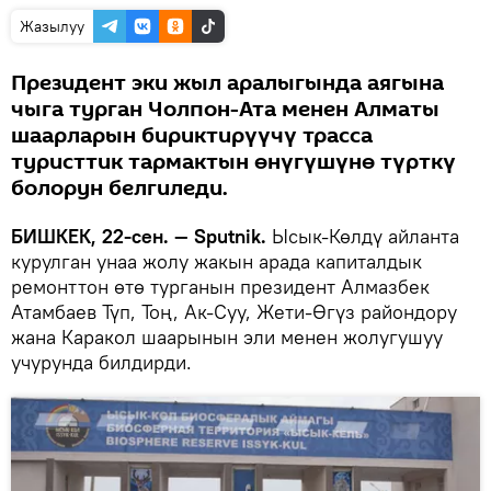
Жазылуу
Президент эки жыл аралыгында аягына
чыга турган Чолпон-Ата менен Алматы
шаарларын бириктирүүчү трасса
туристтик тармактын өнүгүшүнө түрткү
болорун белгиледи.
БИШКЕК, 22-сен. — Sputnik.
Ысык-Көлдү айланта
курулган унаа жолу жакын арада капиталдык
ремонттон өтө турганын президент Алмазбек
Атамбаев Түп, Тоң, Ак-Суу, Жети-Өгүз райондору
жана Каракол шаарынын эли менен жолугушуу
учурунда билдирди.