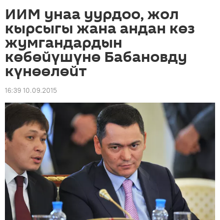
ИИМ унаа уурдоо, жол
кырсыгы жана андан көз
жумгандардын
көбөйүшүнө Бабановду
күнөөлөйт
16:39 10.09.2015