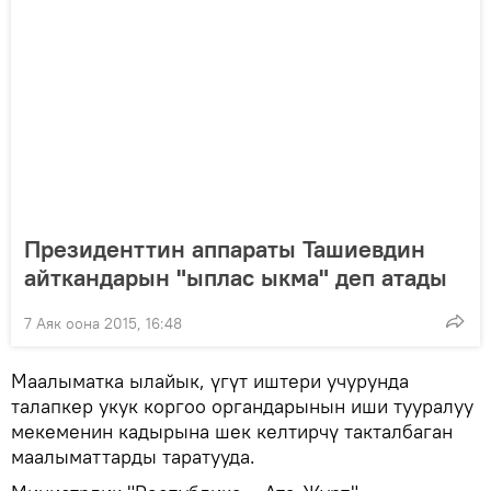
Президенттин аппараты Ташиевдин
айткандарын "ыплас ыкма" деп атады
7 Аяк оона 2015, 16:48
Маалыматка ылайык, үгүт иштери учурунда
талапкер укук коргоо органдарынын иши тууралуу
мекеменин кадырына шек келтирчү такталбаган
маалыматтарды таратууда.