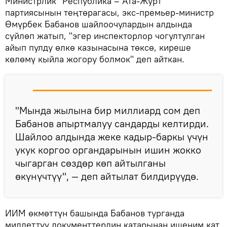
Министрлик "Республика – Ата-Журт"
партиясынын теңтөрагасы, экс-премьер-министр
Өмүрбек Бабанов шайлоочулардын алдында
сүйлөп жатып, "эгер инспекторлор чогултулган
айып пулду өлкө казынасына төксө, киреше
көлөмү кыйла жогору болмок" деп айткан.
"Мында жылына бир миллиард сом деп
Бабанов апыртмалуу сандарды келтирди.
Шайлоо алдында жеке кадыр-баркы үчүн
укук коргоо органдарынын ишин жокко
чыгарган сөздөр көп айтылганы
өкүнүчтүү", — деп айтылат билдирүүдө.
ИИМ өкмөттүн башында Бабанов турганда
милдеттүү документтердин катарынан ишеним кат,