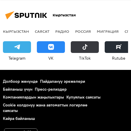
Кыргызстан
КЫРГЫЗСТАН
САЯСАТ
РАДИО
РОССИЯ
МИГРАЦИЯ
СП
Telegram
VK
ТikТоk
Rutube
Долбоор жөнүндө
Пайдалануу эрежелери
Байланыш үчүн
Пресс-релиздер
Компаниялардын жаңылыктары
Купуялык саясаты
Cookie колдонуу жана автоматтык логирлөө
саясаты
Кайра байланыш