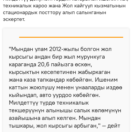
техникалык кароо жана Жол кайгуул кызматынын
стационардык посттору алып салынганын
эскертет.
"Мындан улам 2012-жылы болгон жол
кырсыгы андан бир жыл мурункуга
караганда 20,6 пайызга өскөн,
кырсыктын кесепетинен жабыркаган
жана каза тапкандар көбөйгөн. Ишеним
каттын жоюлушу менен унааларды издөө
кыйындап, авто уурдоо көбөйгөн.
Милдеттүү түрдө техникалык
текшерүүнүн алынышы салык көлөмүнүн
азайышына алып келген. Мындан
тышкары, жол кырсыгы арбыган," — дейт