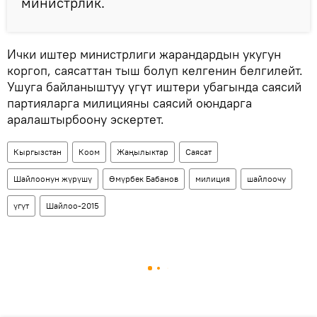
министрлик.
Ички иштер министрлиги жарандардын укугун
коргоп, саясаттан тыш болуп келгенин белгилейт.
Ушуга байланыштуу үгүт иштери убагында саясий
партияларга милицияны саясий оюндарга
аралаштырбоону эскертет.
Кыргызстан
Коом
Жаңылыктар
Саясат
Шайлоонун жүрүшү
Өмүрбек Бабанов
милиция
шайлоочу
үгүт
Шайлоо-2015