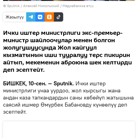
©
Sputnik
/ Алексей Никольский
/
Медиабанкка өтүү
Жазылуу
Ички иштер министрлиги экс-премьер-
министр шайлоочулар менен болгон
жолугушуусунда Жол кайгуул
кызматынын иши тууралуу терс пикирин
айтып, мекеменин аброюна шек келтирди
деп эсептейт.
БИШКЕК, 10-сен. — Sputnik.
Ички иштер
министрлиги унаа уурдоо, жол кырсыгы жана
андан каза тапкандардын саны көбөйүп жатышына
саясий ишмер Өмүрбек Бабановду күнөөлүү деп
эсептейт.