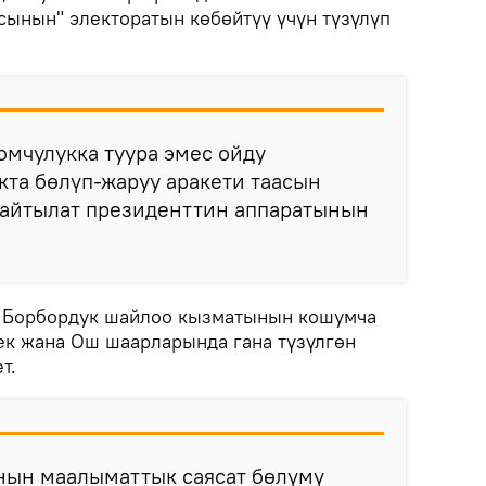
сынын" электоратын көбөйтүү үчүн түзүлүп
мчулукка туура эмес ойду
та бөлүп-жаруу аракети таасын
п айтылат президенттин аппаратынын
т Борбордук шайлоо кызматынын кошумча
к жана Ош шаарларында гана түзүлгөн
ет.
нын маалыматтык саясат бөлүмү