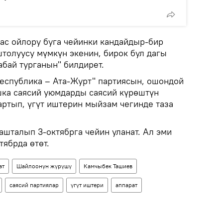
ас ойлору буга чейинки кандайдыр-бир
олуусу мүмкүн экенин, бирок бул дагы
абай турганын" билдирет.
еспублика – Ата-Журт" партиясын, ошондой
шка саясий уюмдарды саясий күрөштүн
ртып, үгүт иштерин мыйзам чегинде таза
ашталып 3-октябрга чейин уланат. Ал эми
ябрда өтөт.
ат
Шайлоонун жүрүшү
Камчыбек Ташиев
саясий партиялар
үгүт иштери
аппарат