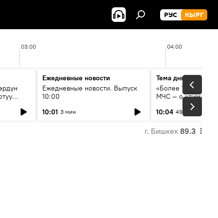
РУС
КЫРГ
03:00
04:00
Ежедневные новости
Тема дня
өрдүн
Ежедневные новости. Выпуск
«Более 1200 сёл в 
отуу
10:00
МЧС — о климате, 
системе оповещен
10:01
10:04
3 мин
49 мин
населения
г. Бишкек
89.3