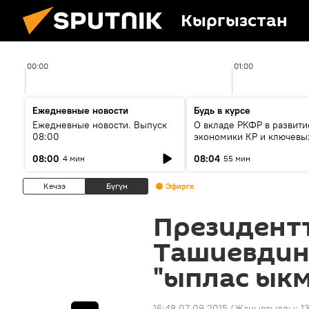
Кыргызстан
00:00
01:00
Ежедневные новости
Будь в курсе
Ежедневные новости. Выпуск
О вкладе РКФР в развити
08:00
экономики КР и ключевы
секторах до 2030 года
08:00
08:04
4 мин
55 мин
Кечээ
Бүгүн
Эфирге
Президент
Ташиевдин
"ыплас ыкм
16:48 07.09.2015
(Жаңыртылды:
1