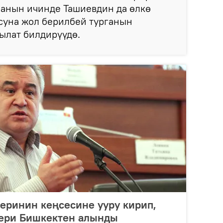
 анын ичинде Ташиевдин да өлкө
суна жол берилбей турганын
тылат билдирүүдө.
еринин кеңсесине ууру кирип,
ери Бишкектен алынды