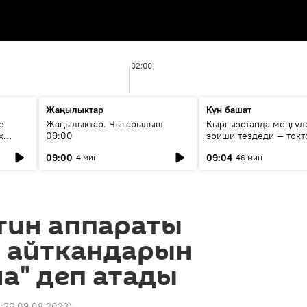
02:00
Жаңылыктар
Күн башат
е
Жаңылыктар. Чыгарылыш
Кыргызстанда мөңгүл
х
09:00
эриши тездеди — токт
мүмкүн эмеспи?
09:00
09:04
4 мин
46 мин
тин аппараты
 айткандарын
а" деп атады
3:26 09.08.2023
)