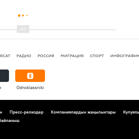
ЯСАТ
РАДИО
РОССИЯ
МИГРАЦИЯ
СПОРТ
ИНФОГРАФИ
e
Odnoklassniki
н
Пресс-релиздер
Компаниялардын жаңылыктары
Купуял
 байланыш