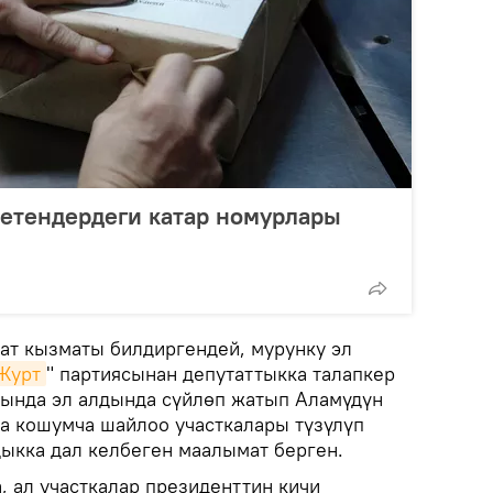
етендердеги катар номурлары
т кызматы билдиргендей, мурунку эл
Журт
" партиясынан депутаттыкка талапкер
ында эл алдында сүйлөп жатып Аламүдүн
а кошумча шайлоо участкалары түзүлүп
ыкка дал келбеген маалымат берген.
, ал участкалар президенттин кичи