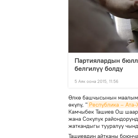
Партиялардын бюлл
белгилүү болду
5 Аяк оона 2015, 11:56
Өлкө башчысынын маалыма
өкүлү, "
Республика – Ата-
Камчыбек Ташиев Ош шаар
жана Сокулук райондорунд
жаткандыгы тууралуу чынд
Ташиевдин айтканы боюнча