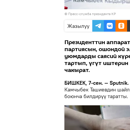
©
Пресс-служба президента КР
Жазылуу
Президенттин аппарат
партиясын, ошондой э
уюмдарды саясий күр
тартып, үгүт иштерин
чакырат.
БИШКЕК, 7-сен. — Sputnik.
Камчыбек Ташиевдин шайл
боюнча билдирүү таратты.