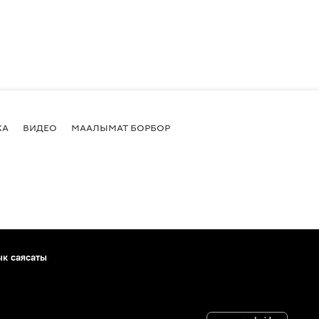
КА
ВИДЕО
МААЛЫМАТ БОРБОР
ык саясаты