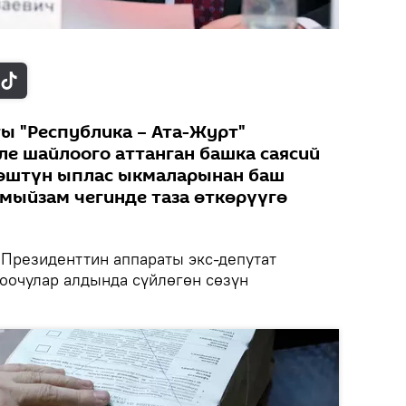
ы "Республика – Ата-Журт"
ле шайлоого аттанган башка саясий
өштүн ыплас ыкмаларынан баш
 мыйзам чегинде таза өткөрүүгө
Президенттин аппараты экс-депутат
оочулар алдында сүйлөгөн сөзүн