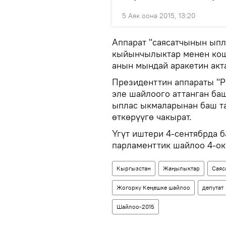
5 Аяк оона 2015, 13:20
Аппарат "саясатчынын ыпл
кыйынчылыктар менен кошт
анын мындай аракетин акт
Президенттин аппараты "Р
эле шайлоого аттанган ба
ыплас ыкмаларынан баш та
өткөрүүгө чакырат.
Үгүт иштери 4-сентябрда б
парламенттик шайлоо 4-окт
Кыргызстан
Жаңылыктар
Саяс
Жогорку Кеңешке шайлоо
депутат
Шайлоо-2015