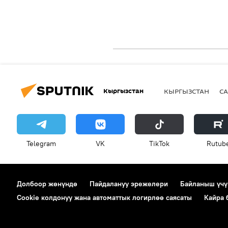
Кыргызстан
КЫРГЫЗСТАН
СА
Telegram
VK
ТikТоk
Rutub
Долбоор жөнүндө
Пайдалануу эрежелери
Байланыш үчү
Cookie колдонуу жана автоматтык логирлөө саясаты
Кайра