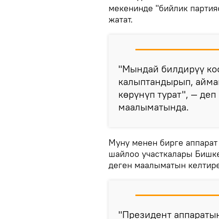
мекенинде "бийлик партия
жатат.
"Мындай билдирүү коо
калыптандырып, аймак
көрүнүп турат", — де
маалыматында.
Муну менен бирге аппара
шайлоо участкалары Бишке
деген маалыматын келтир
"Президент аппараты