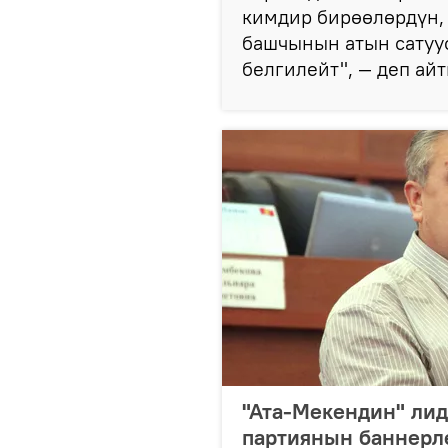
кимдир бирөөлөрдүн,
башчынын атын сатуу
белгилейт", — деп ай
"Ата-Мекендин" лид
партиянын баннерл