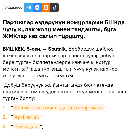
Жазылуу
Партиялар өздөрүнүн номурларын БШКда
чүчү кулак жолу менен тандашты, буга
ЖМКлар көз салып турушту.
БИШКЕК, 5-сен. — Sputnik.
Борбордук шайлоо
комиссиясында партиялар шайлоочулар добуш
бере турган бюллетендерде канчанчы номур
менен жайгаша тургандыгын чүчү кулак кармоо
жолу менен аныктап алышты.
Добуш берүүнүн жыйынтыгында бюллетенде
партиялар төмөнкүдөй катар номур менен жайгаша
турган болду:
"
Аалам — партиясыздардын партиясы
";
"
Ар-Намыс
";
"
Замандаш
";