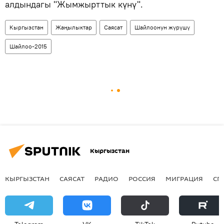
алдындагы "Жымжырттык күнү".
Кыргызстан
Жаңылыктар
Саясат
Шайлоонун жүрүшү
Шайлоо-2015
Кыргызстан
КЫРГЫЗСТАН
САЯСАТ
РАДИО
РОССИЯ
МИГРАЦИЯ
СП