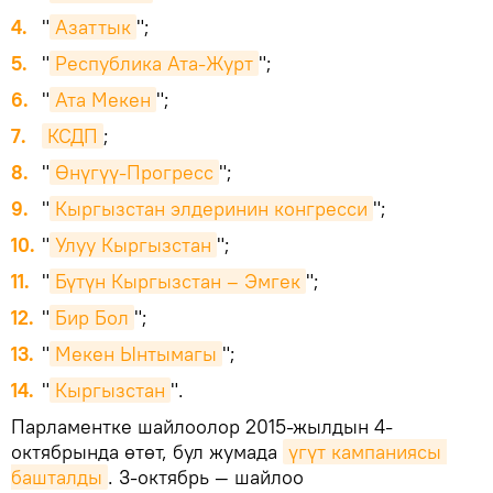
"
Азаттык
";
"
Республика Ата-Журт
";
"
Ата Мекен
";
КСДП
;
"
Өнүгүү-Прогресс
";
"
Кыргызстан элдеринин конгресси
";
"
Улуу Кыргызстан
";
"
Бүтүн Кыргызстан – Эмгек
";
"
Бир Бол
";
"
Мекен Ынтымагы
";
"
Кыргызстан
".
Парламентке шайлоолор 2015-жылдын 4-
октябрында өтөт, бул жумада
үгүт кампаниясы 
башталды
. 3-октябрь — шайлоо