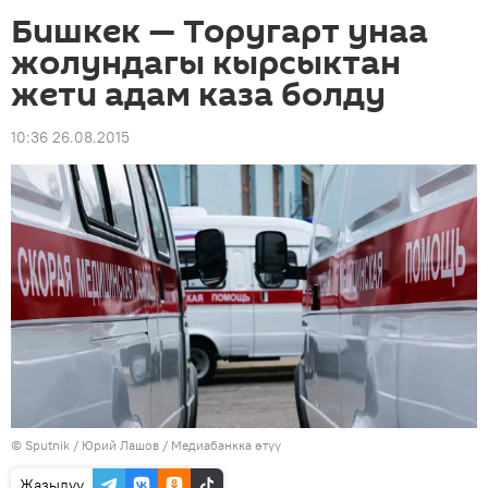
Бишкек — Торугарт унаа
жолундагы кырсыктан
жети адам каза болду
10:36 26.08.2015
©
Sputnik
/ Юрий Лашов
/
Медиабанкка өтүү
Жазылуу