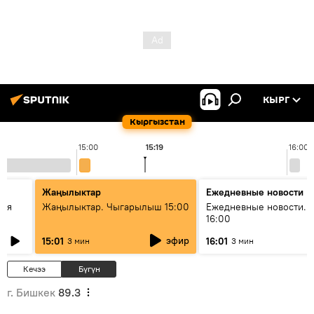
КЫРГ
Кыргызстан
15:00
15:19
16:00
Жаңылыктар
Ежедневные новости
кая
Жаңылыктар. Чыгарылыш 15:00
Ежедневные новости. 
16:00
эфир
15:01
16:01
3 мин
3 мин
Кечээ
Бүгүн
г. Бишкек
89.3