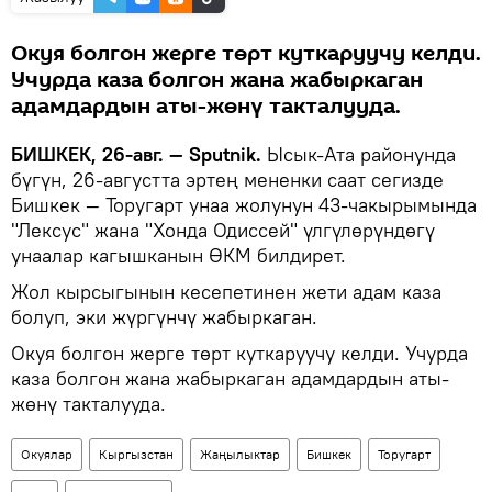
Окуя болгон жерге төрт куткаруучу келди.
Учурда каза болгон жана жабыркаган
адамдардын аты-жөнү такталууда.
БИШКЕК, 26-авг. — Sputnik.
Ысык-Ата районунда
бүгүн, 26-августта эртең мененки саат сегизде
Бишкек — Торугарт унаа жолунун 43-чакырымында
"Лексус" жана "Хонда Одиссей" үлгүлөрүндөгү
унаалар кагышканын ӨКМ билдирет.
Жол кырсыгынын кесепетинен жети адам каза
болуп, эки жүргүнчү жабыркаган.
Окуя болгон жерге төрт куткаруучу келди. Учурда
каза болгон жана жабыркаган адамдардын аты-
жөнү такталууда.
Окуялар
Кыргызстан
Жаңылыктар
Бишкек
Торугарт