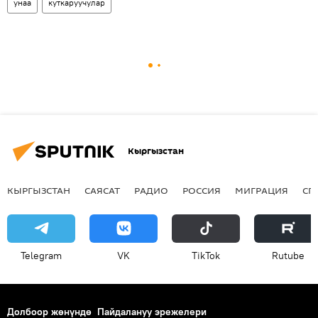
унаа
куткаруучулар
Кыргызстан
КЫРГЫЗСТАН
САЯСАТ
РАДИО
РОССИЯ
МИГРАЦИЯ
СП
Telegram
VK
ТikТоk
Rutube
Долбоор жөнүндө
Пайдалануу эрежелери