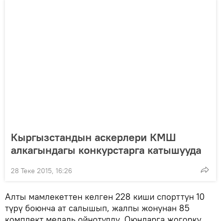
Кыргызстандын аскерлери КМШ
алкагындагы конкурстарга катышууда
28 Теке 2015, 16:26
Алты мамлекеттен келген 228 киши спорттун 10
түрү боюнча ат салышып, жалпы жонунан 85
комплект медаль ойнотулду. Оюндарга жогорку