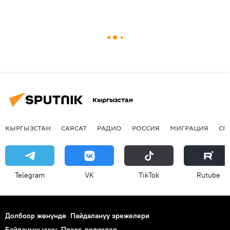
Кыргызстан
КЫРГЫЗСТАН
САЯСАТ
РАДИО
РОССИЯ
МИГРАЦИЯ
СП
Telegram
VK
ТikТоk
Rutube
Долбоор жөнүндө
Пайдалануу эрежелери
Байланыш үчүн
Пресс-релиздер