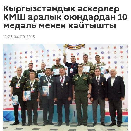
Кыргызстандык аскерлер
КМШ аралык оюндардан 10
медаль менен кайтышты
13:25 04.08.2015