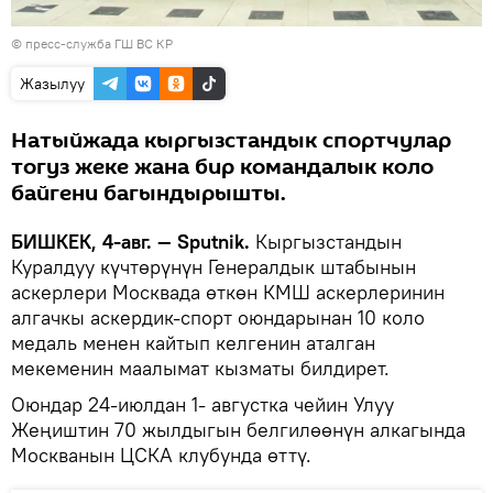
© пресс-служба ГШ ВС КР
Жазылуу
Натыйжада кыргызстандык спортчулар
тогуз жеке жана бир командалык коло
байгени багындырышты.
БИШКЕК, 4-авг. — Sputnik.
Кыргызстандын
Куралдуу күчтөрүнүн Генералдык штабынын
аскерлери Москвада өткөн КМШ аскерлеринин
алгачкы аскердик-спорт оюндарынан 10 коло
медаль менен кайтып келгенин аталган
мекеменин маалымат кызматы билдирет.
Оюндар 24-июлдан 1- августка чейин Улуу
Жеңиштин 70 жылдыгын белгилөөнүн алкагында
Москванын ЦСКА клубунда өттү.