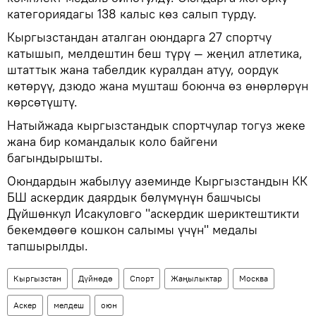
категориядагы 138 калыс көз салып турду.
Кыргызстандан аталган оюндарга 27 спортчу
катышып, мелдештин беш түрү — жеңил атлетика,
штаттык жана табелдик куралдан атуу, оордук
көтөрүү, дзюдо жана мушташ боюнча өз өнөрлөрүн
көрсөтүштү.
Натыйжада кыргызстандык спортчулар тогуз жеке
жана бир командалык коло байгени
багындырышты.
Оюндардын жабылуу аземинде Кыргызстандын КК
БШ аскердик даярдык бөлүмүнүн башчысы
Дүйшөнкул Исакуловго "аскердик шериктештикти
бекемдөөгө кошкон салымы үчүн" медалы
тапшырылды.
Кыргызстан
Дүйнөдө
Спорт
Жаңылыктар
Москва
Аскер
мелдеш
оюн