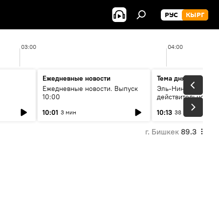
РУС
КЫРГ
03:00
04:00
Ежедневные новости
Тема дня
Ежедневные новости. Выпуск
Эль-Ниньо, жара и 
10:00
действительно вли
 өнүгүү
погоду в Кыргызст
10:01
10:13
3 мин
38 мин
г. Бишкек
89.3