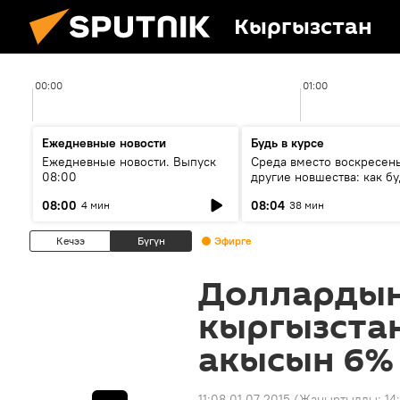
Кыргызстан
00:00
01:00
Ежедневные новости
Будь в курсе
Ежедневные новости. Выпуск
Среда вместо воскресень
08:00
другие новшества: как бу
проходить выборы в КР?
08:00
08:04
4 мин
38 мин
Кечээ
Бүгүн
Эфирге
Доллардын
кыргызста
акысын 6%
11:08 01.07.2015
(Жаңыртылды:
14