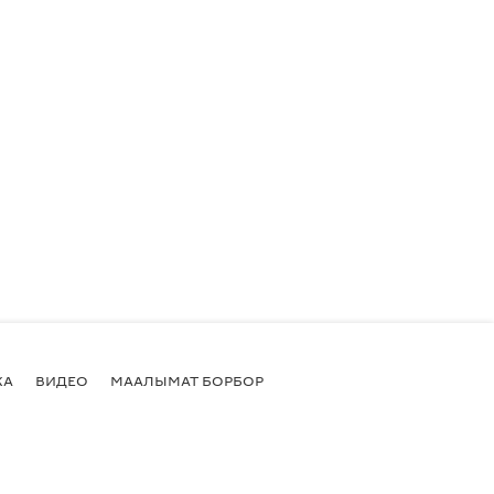
КА
ВИДЕО
МААЛЫМАТ БОРБОР