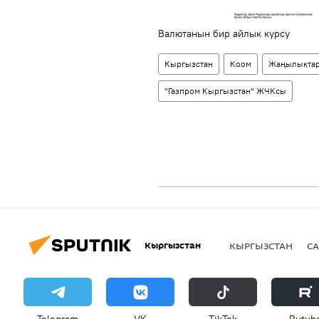
Валютанын бир айлык курсу
Кыргызстан
Коом
Жаңылыкта
"Газпром Кыргызстан" ЖЧКсы
Кыргызстан
КЫРГЫЗСТАН
СА