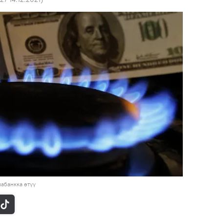
абанкка өтүү