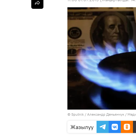
©
Sputnik
/ Александр Демьянчук
/
Меди
Жазылуу