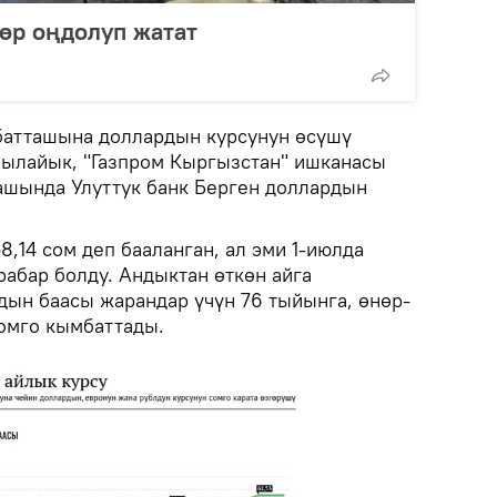
төр оңдолуп жатат
атташына доллардын курсунун өсүшү
 ылайык, "Газпром Кыргызстан" ишканасы
ашында Улуттук банк Берген доллардын
,14 сом деп бааланган, ал эми 1-июлда
рабар болду. Андыктан өткөн айга
ын баасы жарандар үчүн 76 тыйынга, өнөр-
сомго кымбаттады.