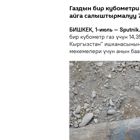
Газдын бир кубометри 
айга салыштырмалуу 
БИШКЕК, 1-июль — Sputnik
бир кубометр газ үчүн 14,
Кыргызстан" ишканасынын
мекемелери үчүн анын баас