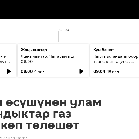
02:00
Жаңылыктар
Күн башат
я и
Жаңылыктар. Чыгарылыш
Кыргызстандагы боор
дут
09:00
трансплантациясы:
жетишкендиктер жана
09:00
09:04
4 мин
46 мин
келечеги
 өсүшүнөн улам
ндыктар газ
 көп төлөшөт
:27 14.12.2021
)