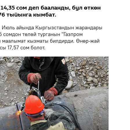
14,35 сом деп бааланды, бул өткөн
76 тыйынга кымбат.
.
Июль айында Кыргызстандын жарандары
35 сомдон төлөй турганын "Газпром
 маалымат кызматы билдирди. Өнөр-жай
ы 17,57 сом болот.