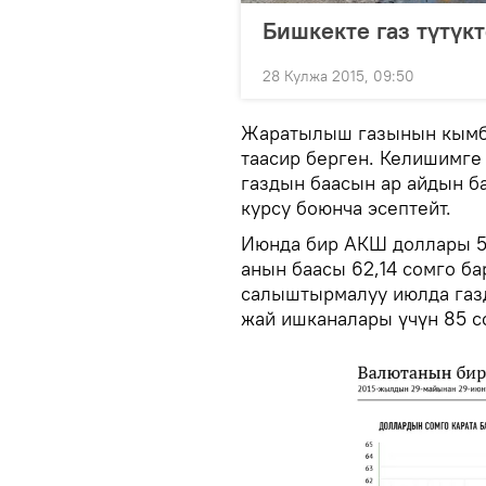
Бишкекте газ түтүк
28 Кулжа 2015, 09:50
Жаратылыш газынын кымб
таасир берген. Келишимге
газдын баасын ар айдын б
курсу боюнча эсептейт.
Июнда бир АКШ доллары 58
анын баасы 62,14 сомго ба
салыштырмалуу июлда газд
жай ишканалары үчүн 85 