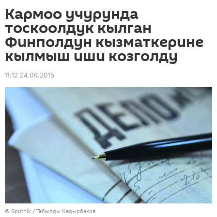
Кармоо учурунда
тоскоолдук кылган
Финполдун кызматкерине
кылмыш иши козголду
11:12 24.06.2015
©
Sputnik / Табылды Кадырбеков