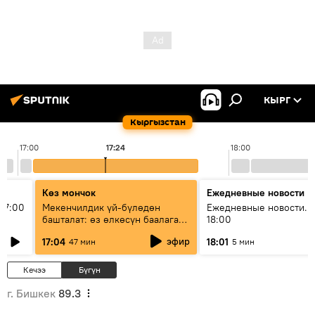
КЫРГ
Кыргызстан
17:00
17:24
18:00
Көз мончок
Ежедневные новости
17:00
Мекенчилдик үй-бүлөдөн
Ежедневные новости. 
башталат: өз өлкөсүн баалаган
18:00
муунду кантип тарбиялоо
эфир
17:04
18:01
47 мин
5 мин
керек?
Кечээ
Бүгүн
г. Бишкек
89.3