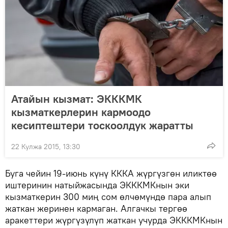
Атайын кызмат: ЭКККМК
кызматкерлерин кармоодо
кесиптештери тоскоолдук жаратты
22 Кулжа 2015, 13:30
Буга чейин 19-июнь күнү КККА жүргүзгөн иликтөө
иштеринин натыйжасында ЭКККМКнын эки
кызматкерин 300 миң сом өлчөмүндө пара алып
жаткан жеринен кармаган. Алгачкы тергөө
аракеттери жүргүзүлүп жаткан учурда ЭКККМКнын