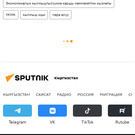
Экономикалык кылмыштылуукка каршы мамлекеттик кызматы
УКМК
кылмыш иши
пара алуу
Кыргызстан
КЫРГЫЗСТАН
САЯСАТ
РАДИО
РОССИЯ
МИГРАЦИЯ
СП
Telegram
VK
ТikТоk
Rutube