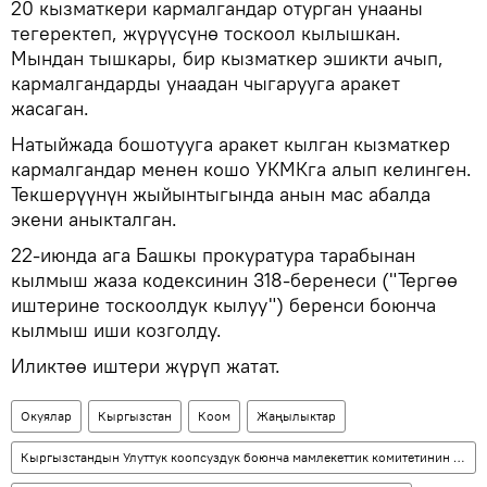
20 кызматкери кармалгандар отурган унааны
тегеректеп, жүрүүсүнө тоскоол кылышкан.
Мындан тышкары, бир кызматкер эшикти ачып,
кармалгандарды унаадан чыгарууга аракет
жасаган.
Натыйжада бошотууга аракет кылган кызматкер
кармалгандар менен кошо УКМКга алып келинген.
Текшерүүнүн жыйынтыгында анын мас абалда
экени аныкталган.
22-июнда ага Башкы прокуратура тарабынан
кылмыш жаза кодексинин 318-беренеси ("Тергөө
иштерине тоскоолдук кылуу") беренси боюнча
кылмыш иши козголду.
Иликтөө иштери жүрүп жатат.
Окуялар
Кыргызстан
Коом
Жаңылыктар
Кыргызстандын Улуттук коопсуздук боюнча мамлекеттик комитетинин коррупцияга каршы кызматы