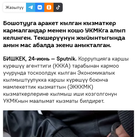
Жазылуу
Бошотууга аракет кылган кызматкер
кармалгандар менен кошо УКМКга алып
келинген. Текшерүүнүн жыйынтыгында
анын мас абалда экени аныкталган.
БИШКЕК, 24-июнь — Sputnik.
Коррупцияга каршы
күрөшүү агенттиги (КККА) тарабынан кармоо
учурунда тоскоолдук кылган Экономикалык
кылмыштуулукка каршы күрөшүү боюнча
мамлекеттик кызматтын (ЭКККМК)
кызматкерлерине кылмыш иши козголгонун
УКМКнын маалымат кызматы билдирет.