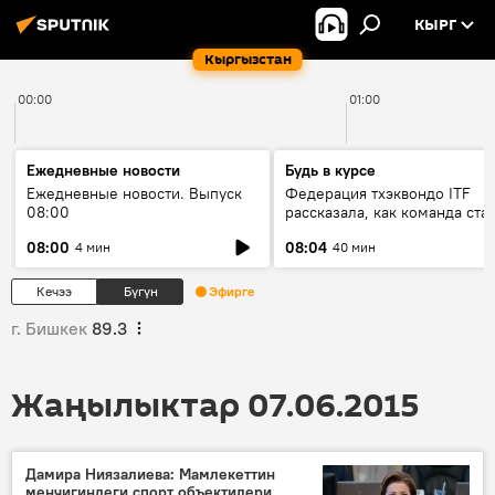
КЫРГ
Кыргызстан
00:00
01:00
Ежедневные новости
Будь в курсе
Ежедневные новости. Выпуск
Федерация тхэквондо ITF
08:00
рассказала, как команда ста
жертвой мошенников
08:00
08:04
4 мин
40 мин
Кечээ
Бүгүн
Эфирге
г. Бишкек
89.3
Жаңылыктар 07.06.2015
Дамира Ниязалиева: Мамлекеттин
менчигиндеги спорт объектилери