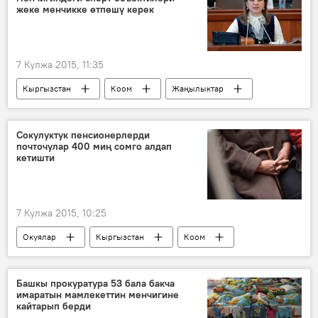
жеке менчикке өтпөшү керек
7 Кулжа 2015, 11:35
Кыргызстан
Коом
Жаңылыктар
Ой-пикир
Дамира Ниязалиева
менчиктештирүү
спорттук мекеме
Сокулуктук пенсионерлерди
почточулар 400 миң сомго алдап
кетишти
7 Кулжа 2015, 10:25
Окуялар
Кыргызстан
Коом
Жаңылыктар
Башкы прокуратура
кылмыш иши
пенсия
урдоо
Башкы прокуратура 53 бала бакча
имаратын мамлекеттин менчигине
"Кыргыз почтасы" ААК
кайтарып берди