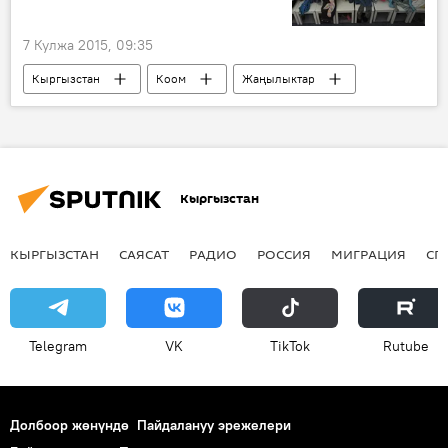
7 Кулжа 2015, 09:35
Кыргызстан
Коом
Жаңылыктар
Башкы прокуратура
мектепке чейинки билим берүү мекемелери
бала бакча
сот
Кыргызстан
КЫРГЫЗСТАН
САЯСАТ
РАДИО
РОССИЯ
МИГРАЦИЯ
СП
Telegram
VK
ТikТоk
Rutube
Долбоор жөнүндө
Пайдалануу эрежелери