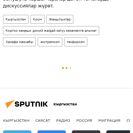
дискуссиялар жүрөт.
Кыргызстан
Коом
Жаңылыктар
Коргоо кеңеши: диний жагдай катуу көзөмөлгө алынат
Ханафи мазхабы
экстремизм
такфиризм
Кыргызстан
КЫРГЫЗСТАН
САЯСАТ
РАДИО
РОССИЯ
МИГРАЦИЯ
СП