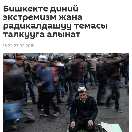
Бишкекте диний
экстремизм жана
радикалдашуу темасы
талкууга алынат
13:29 27.02.2015