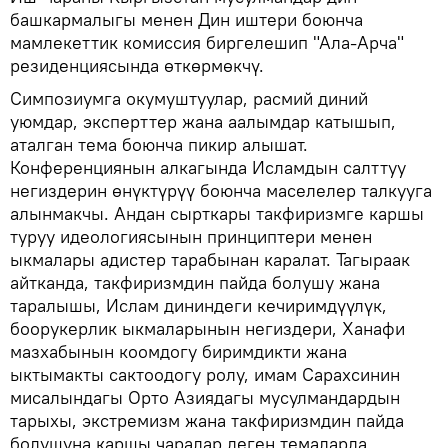
башкармалыгы менен Дин иштери боюнча
мамлекеттик комиссия биргелешип "Ала-Арча"
резиденциясында өткөрмөкчү.
Симпозиумга окумуштуулар, расмий диний
уюмдар, эксперттер жана аалымдар катышып,
аталган тема боюнча пикир алышат.
Конференциянын алкагында Исламдын салттуу
негиздерин өнүктүрүү боюнча маселелер талкууга
алынмакчы. Андан сырткары такфиризмге каршы
туруу идеологиясынын принциптери менен
ыкмалары адистер тарабынан каралат. Тагыраак
айтканда, такфиризмдин пайда болушу жана
таралышы, Ислам дининдеги кечиримдүүлүк,
боорукерлик ыкмаларынын негиздери, Ханафи
мазхабынын коомдогу биримдикти жана
ыктымакты сактоодогу ролу, имам Сарахсинин
мисалындагы Орто Азиядагы мусулмандардын
тарыхы, экстремизм жана такфиризмдин пайда
болушуна каршы чаралар деген темаларда