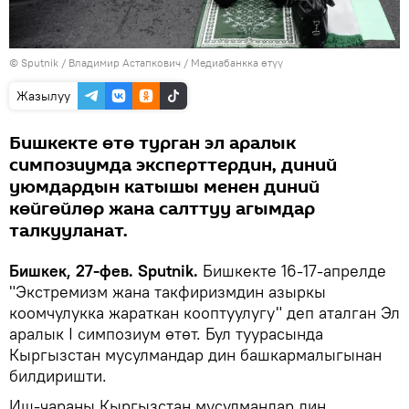
©
Sputnik
/ Владимир Астапкович
/
Медиабанкка өтүү
Жазылуу
Бишкекте өтө турган эл аралык
симпозиумда эксперттердин, диний
уюмдардын катышы менен диний
көйгөйлөр жана салттуу агымдар
талкууланат.
Бишкек, 27-фев. Sputnik.
Бишкекте 16-17-апрелде
"Экстремизм жана такфиризмдин азыркы
коомчулукка жараткан кооптуулугу" деп аталган Эл
аралык I симпозиум өтөт. Бул туурасында
Кыргызстан мусулмандар дин башкармалыгынан
билдиришти.
Иш-чараны Кыргызстан мусулмандар дин