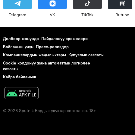
Telegram
VK
ТikТоk
Rutube
Долбоор жөнүндө
Пайдалануу эрежелери
Байланыш үчүн
Пресс-релиздер
Компаниялардын жаңылыктары
Купуялык саясаты
Cookie колдонуу жана автоматтык логирлөө
саясаты
Кайра байланыш
© 2026 Sputnik Бардык укуктар корголгон. 18+