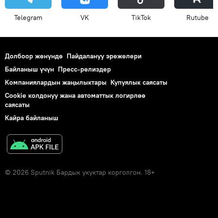
Telegram
VK
ТikТоk
Rutube
Долбоор жөнүндө
Пайдалануу эрежелери
Байланыш үчүн
Пресс-релиздер
Компаниялардын жаңылыктары
Купуялык саясаты
Cookie колдонуу жана автоматтык логирлөө
саясаты
Кайра байланыш
© 2026 Sputnik Бардык укуктар корголгон. 18+