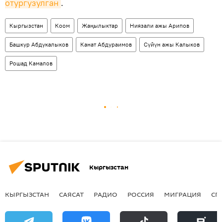
отургузулган
.
Кыргызстан
Коом
Жаңылыктар
Ниязали ажы Арипов
Башкур Абдукалыков
Канат Абдураимов
Сүйүн ажы Калыков
Рошад Камалов
Кыргызстан
КЫРГЫЗСТАН
САЯСАТ
РАДИО
РОССИЯ
МИГРАЦИЯ
СП