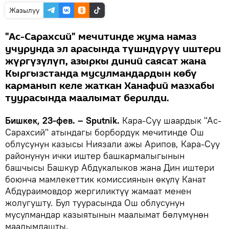
Жазылуу
"Аc-Сарахсий" мечитинде жума намаз
учурунда эл арасында түшндүрүү иштери
жүргүзүлүп, азыркы диний саясат жана
Кыргызстанда мусулмандардын көбү
карманып келе жаткан Ханафий мазхабы
туурасында маалымат берилди.
Бишкек, 23-фев. – Sputnik.
Кара-Суу шаардык "Аc-
Сарахсий" атындагы борбордук мечитинде Ош
облусунун казысы Ниязали ажы Арипов, Кара-Суу
районунун ички иштер башкармалыгынын
башчысы Башкур Абдукалыков жана Дин иштери
боюнча мамлекеттик комиссиянын өкүлү Канат
Абдураимовдор жергиликтүү жамаат менен
жолугушту. Бул туурасында Ош облусунун
мусулмандар казыятынын маалымат бөлүмүнөн
маалымдашты.