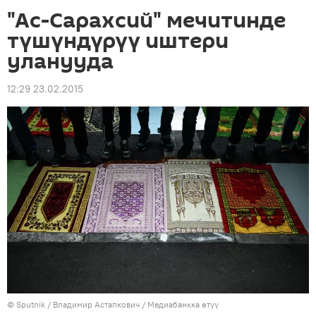
"Аc-Сарахсий" мечитинде
түшүндүрүү иштери
уланууда
12:29 23.02.2015
©
Sputnik
/ Владимир Астапкович
/
Медиабанкка өтүү