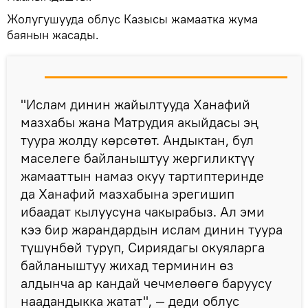
Жолугушууда облус Казысы жамаатка жума
баянын жасады.
"Ислам динин жайылтууда Ханафий
мазхабы жана Матрудия акыйдасы эң
туура жолду көрсөтөт. Андыктан, бул
маселеге байланыштуу жергиликтүү
жамааттын намаз окуу тартиптеринде
да Ханафий мазхабына эрегишип
ибаадат кылуусуна чакырабыз. Ал эми
кээ бир жарандардын ислам динин туура
түшүнбөй туруп, Сириядагы окуяларга
байланыштуу жихад терминин өз
алдынча ар кандай чечмелөөгө баруусу
наадандыкка жатат", — деди облус