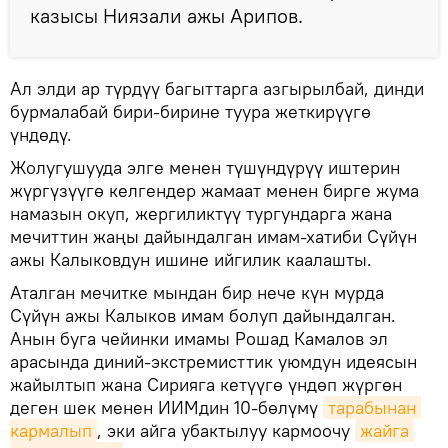
казысы Ниязали ажы Арипов.
Ал элди ар түрдүү багыттарга азгырылбай, динди
бурмалабай бири-бирине туура жеткирүүгө
үндөдү.
Жолугушууда элге менен түшүндүрүү иштерин
жүргүзүүгө келгендер жамаат менен бирге жума
намазын окуп, жергиликтүү тургундарга жана
мечиттин жаңы дайындалган имам-хатиби Сүйүн
ажы Калыковдун ишине ийгилик каалашты.
Аталган мечитке мындан бир нече күн мурда
Сүйүн ажы Калыков имам болуп дайындалган.
Анын буга чейинки имамы Рошад Камалов эл
арасында диний-экстремисттик уюмдун идеясын
жайылтып жана Сирияга кетүүгө үндөп жүргөн
деген шек менен ИИМдин 10-бөлүмү
тарабынан 
кармалып
, эки айга убактылуу кармоочу
жайга 