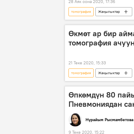
28 Аяк оона 2020, 17:36
томография
Жаңылыктар
тендер
Коронавируска бай
Өкмөт ар бир айм
томография ачуун
21 Теке 2020, 15:33
томография
Жаңылыктар
пандемия
коронавирус
Коронавируска байланыштуу Кыргыз
Өпкөмдүн 80 пай
Пневмониядан са
Нурайым Рысмамбетова
9 Теке 2020, 15:22