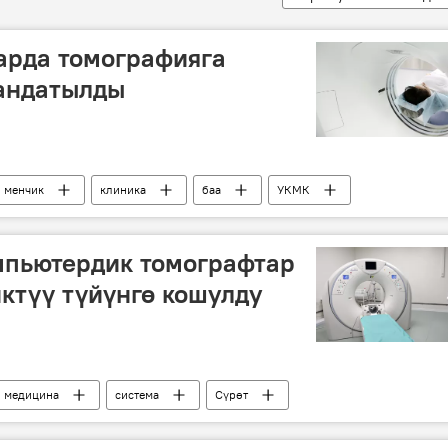
арда томографияга
зандатылды
менчик
клиника
баа
УКМК
мпьютердик томографтар
ктүү түйүнгө кошулду
медицина
система
Сүрөт