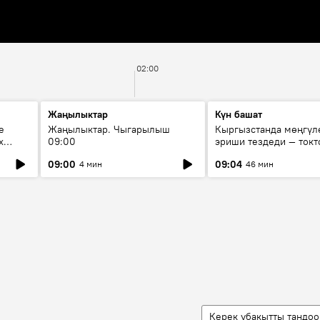
02:00
Жаңылыктар
Күн башат
е
Жаңылыктар. Чыгарылыш
Кыргызстанда мөңгүл
х
09:00
эриши тездеди — токт
мүмкүн эмеспи?
09:00
09:04
4 мин
46 мин
Керек убакытты тандоо