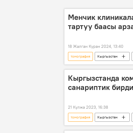
Менчик клиникал
тартуу баасы ар
18 Жалган Куран 2024, 13:40
томография
Кыргызстан
Кыргызстанда ко
санариптик бирди
21 Кулжа 2023, 16:38
томография
Кыргызстан