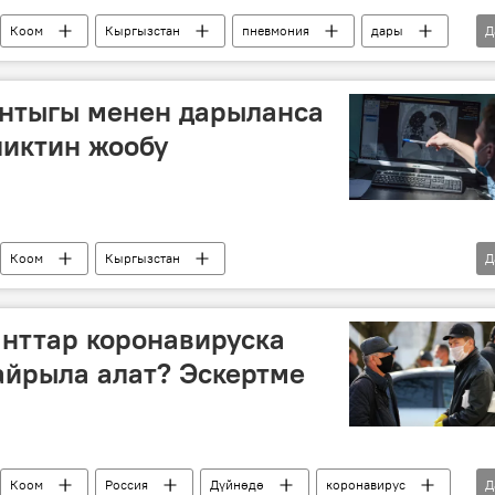
Коом
Кыргызстан
пневмония
дары
Д
Кыргызстандагы коронавирус жуктуруп алгандар
нтыгы менен дарыланса
ликтин жообу
Коом
Кыргызстан
Д
стандагы кырдаал
рентген
өпкө
окутуу
нттар коронавируска
айрыла алат? Эскертме
Коом
Россия
Дүйнөдө
коронавирус
Д