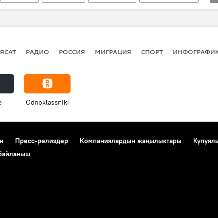
элчилик
ЯСАТ
РАДИО
РОССИЯ
МИГРАЦИЯ
СПОРТ
ИНФОГРАФИ
e
Odnoklassniki
н
Пресс-релиздер
Компаниялардын жаңылыктары
Купуял
 байланыш