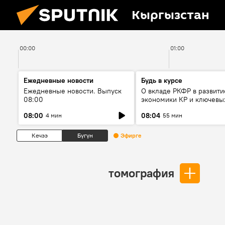
Кыргызстан
00:00
01:00
Ежедневные новости
Будь в курсе
Ежедневные новости. Выпуск
О вкладе РКФР в развити
08:00
экономики КР и ключевы
секторах до 2030 года
08:00
08:04
4 мин
55 мин
Кечээ
Бүгүн
Эфирге
томография