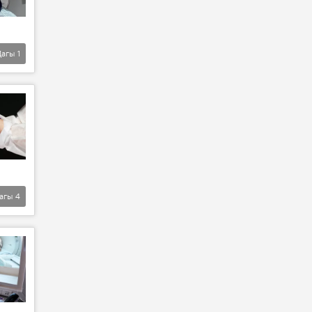
Дагы
1
агы
4