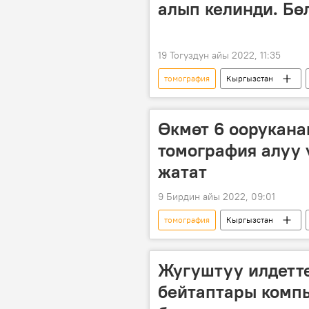
алып келинди. Бө
19 Тогуздун айы 2022, 11:35
томография
Кыргызстан
Өкмөт 6 оорукана
томография алуу 
жатат
9 Бирдин айы 2022, 09:01
томография
Кыргызстан
издөө
Жугуштуу илдетт
бейтаптары комп