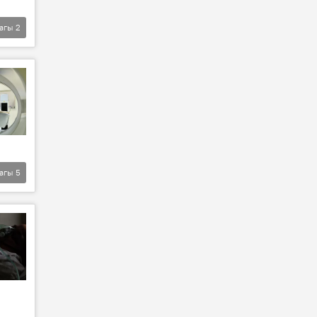
агы
2
агы
5