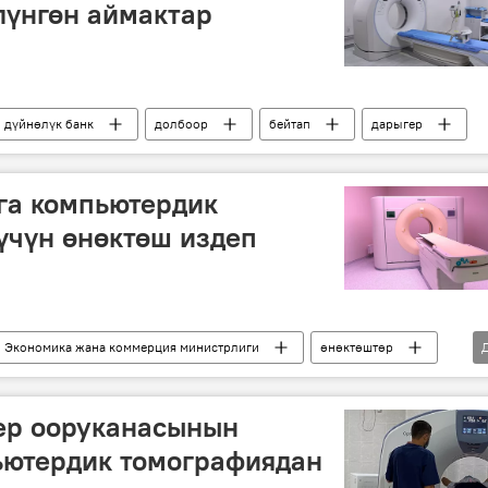
лүнгөн аймактар
дүйнөлүк банк
долбоор
бейтап
дарыгер
га компьютердик
үчүн өнөктөш издеп
Экономика жана коммерция министрлиги
өнөктөштөр
ер ооруканасынын
ьютердик томографиядан