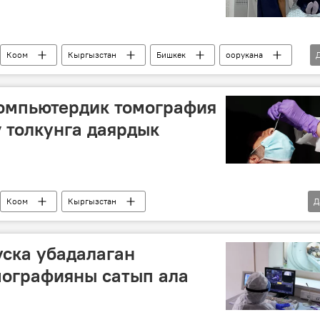
Коом
Кыргызстан
Бишкек
оорукана
компьютердик томография
ү толкунга даярдык
Коом
Кыргызстан
Д
коронавирус
тест
стандагы кырдаал
уска убадалаган
мографияны сатып ала