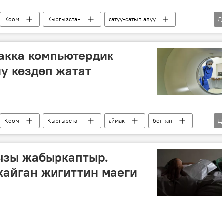
Коом
Кыргызстан
сатуу-сатып алуу
Д
ланыштуу Кыргызстандагы кырдаал
акка компьютердик
у көздөп жатат
Коом
Кыргызстан
аймак
бет кап
Д
өкмөт
тапшырма
стандагы кырдаал
ызы жабыркаптыр.
кайган жигиттин маеги