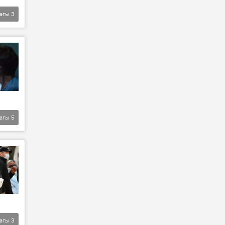
агы
3
агы
5
агы
3