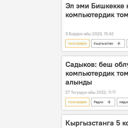
Эл эми Бишкекке 
компьютердик то
3 Бирдин айы 2023, 15:42
томография
Кыргызстан
Садыков: беш обл
компьютердик то
алынды
27 Тогуздун айы 2022, 11:17
томография
Радио
меди
Кыргызстанга 5 