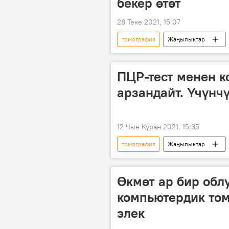
бекер өтөт
28 Теке 2021, 15:07
томография
Жаңылыктар
Гүлжигит Аалиев
ПЦР-тест менен 
арзандайт. Үчүнч
12 Чын Куран 2021, 15:35
томография
Жаңылыктар
КР Саламаттык сактоо министрлиги
Коронавируска байланыштуу Кыргыз
Өкмөт ар бир обл
компьютердик то
элек