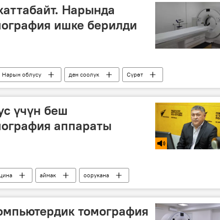
каттабайт. Нарында
мография ишке берилди
Нарын облусу
ден соолук
Сүрөт
ус үчүн беш
мография аппараты
цина
аймак
оорукана
компьютердик томография