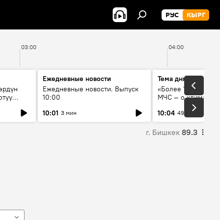
РУС
КЫРГ
03:00
04:00
Ежедневные новости
Тема дня
өрдүн
Ежедневные новости. Выпуск
«Более 1200 сёл в 
отуу
10:00
МЧС — о климате, 
системе оповещен
10:01
10:04
3 мин
49 мин
населения
г. Бишкек
89.3