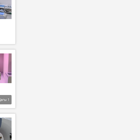
Дагы
1