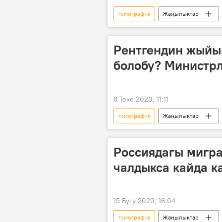
томография
Жаңылыктар
жүрөк
Улуттук Госпиталь
Рентгендин жыйы
болобу? Министр
8 Теке 2020, 11:11
томография
Жаңылыктар
Коронавируска байланыштуу Кыргыз
текшерүү
Россиядагы мигра
чалдыкса кайда к
15 Бугу 2020, 16:04
томография
Жаңылыктар