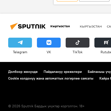
Мигрант
дары-дармек
Кыргызстан
КЫРГЫЗСТАН
СА
Telegram
VK
ТikТоk
Rutub
Долбоор жөнүндө
Пайдалануу эрежелери
Байланыш үчү
Cookie колдонуу жана автоматтык логирлөө саясаты
Кайра
© 2026 Sputnik Бардык укуктар корголгон. 18+