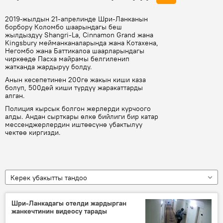
2019-жылдын 21-апрелинде Шри-Ланканын
борбору Коломбо шаарындагы беш
жылдыздуу Shangri-La, Cinnamon Grand жана
Kingsbury мейманканаларында жана Котахена,
Негомбо жана Баттикалоа шаарларындагы
чиркөөдө Пасха майрамы белгиленип
жатканда жардыруу болду.
Анын кесепетинен 200гө жакын киши каза
болуп, 500дөй киши түрдүү жаракаттарды
алган.
Полиция кырсык болгон жерлерди курчоого
алды. Андан сырткары өлкө бийлиги бир катар
мессенджерлердин иштөөсүнө убактылуу
чектөө киргизди.
Керек убакытты тандоо
Шри-Ланкадагы отелди жардырган
жанкечтинин видеосу тарады