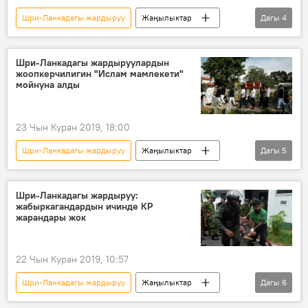
Шри-Ланкадагы жардыруу
Жаңылыктар
Дагы
4
Окуялар
Дүйнөдө
Шри-Ланка
жардыруу
Шри-Ланкадагы жардыруулардын
жоопкерчилигин "Ислам мамлекети"
мойнуна алды
23 Чын Куран 2019, 18:00
Шри-Ланкадагы жардыруу
Жаңылыктар
Дагы
5
Дүйнөдө
Окуялар
Шри-Ланка
жардыруу
терроризм
Шри-Ланкадагы жардыруу:
жабыркагандардын ичинде КР
жарандары жок
22 Чын Куран 2019, 10:57
Шри-Ланкадагы жардыруу
Жаңылыктар
Дагы
6
Коом
Кыргызстан
Окуялар