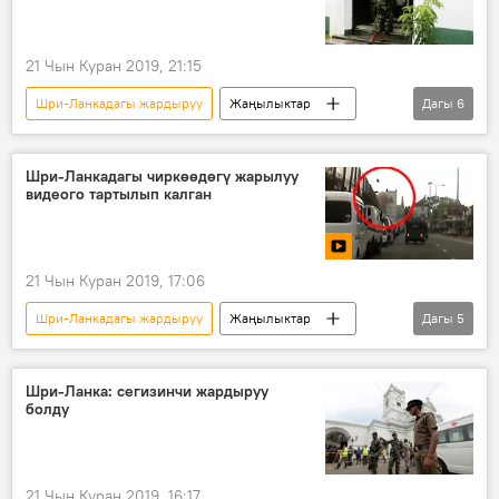
21 Чын Куран 2019, 21:15
Шри-Ланкадагы жардыруу
Жаңылыктар
Дагы
6
Окуялар
Дүйнөдө
Шри-Ланка
жардыруу
шектүү
полиция
Шри-Ланкадагы чиркөөдөгү жарылуу
видеого тартылып калган
21 Чын Куран 2019, 17:06
Шри-Ланкадагы жардыруу
Жаңылыктар
Дагы
5
Окуялар
Дүйнөдө
Видео
Мультимедиа
Шри-Ланка
Шри-Ланка: сегизинчи жардыруу
болду
21 Чын Куран 2019, 16:17