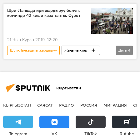
жардыруу
Видео
Шри-Ланкада ири жардыруу болуп,
кеминде 42 киши каза тапты. Сүрөт
21 Чын Куран 2019, 12:20
Шри-Ланкадагы жардыруу
Жаңылыктар
Дагы
4
Окуялар
Дүйнөдө
Шри-Ланка
жардыруу
Кыргызстан
КЫРГЫЗСТАН
САЯСАТ
РАДИО
РОССИЯ
МИГРАЦИЯ
СП
Telegram
VK
ТikТоk
Rutube