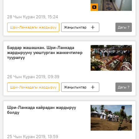
28 Чын Куран 2019, 15:24
Шри-Ланкадагы жардыруу
Жаңылыктар
Дагы
7
Окуялар
Дүйнөдө
Видео
Мультимедиа
Шри-Ланка
Бардар жашашкан. Шри-Ланкада
жардырууну уюштурган жанкечтилер
жардыруу
жан кечти
тууралуу
26 Чын Куран 2019, 09:39
Шри-Ланкадагы жардыруу
Жаңылыктар
Дагы
7
Окуялар
Дүйнөдө
Шри-Ланка
жардыруу
террорчу
Шри-Ланкада кайрадан жардыруу
болду
"Ислам мамлекети" террордук тобу
мусулман
25 Чын Куран 2019, 13:59