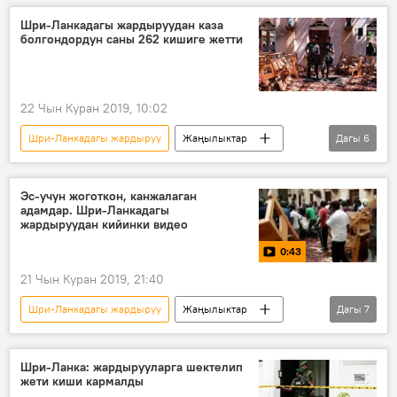
Дүйнөдө
Шри-Ланка
Шри-Ланкадагы жардыруудан каза
болгондордун саны 262 кишиге жетти
Тышкы иштер министрлиги
22 Чын Куран 2019, 10:02
Шри-Ланкадагы жардыруу
Жаңылыктар
Дагы
6
Дүйнөдө
Окуялар
Шри-Ланка
жардыруу
чиркөө
мейманкана
Эс-учун жоготкон, канжалаган
адамдар. Шри-Ланкадагы
жардыруудан кийинки видео
0:43
21 Чын Куран 2019, 21:40
Шри-Ланкадагы жардыруу
Жаңылыктар
Дагы
7
Окуялар
Дүйнөдө
Видео
Мультимедиа
Шри-Ланка
Шри-Ланка: жардырууларга шектелип
жети киши кармалды
жардыруу
кырсык