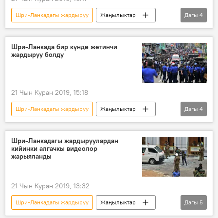
Шри-Ланкадагы жардыруу
Жаңылыктар
Дагы
4
Окуялар
Дүйнөдө
Шри-Ланка
жардыруу
Шри-Ланкада бир күндө жетинчи
жардыруу болду
21 Чын Куран 2019, 15:18
Шри-Ланкадагы жардыруу
Жаңылыктар
Дагы
4
Дүйнөдө
Окуялар
Шри-Ланка
жардыруу
Шри-Ланкадагы жардыруулардан
кийинки алгачкы видеолор
жарыяланды
21 Чын Куран 2019, 13:32
Шри-Ланкадагы жардыруу
Жаңылыктар
Дагы
5
Дүйнөдө
Окуялар
Шри-Ланка