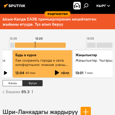
КЫРГ
Кыргызстан
Ысык-Көлдө ЕАЭБ премьерлеринин кеңейтилген
жыйыны өтүүдө. Түз алып берүү
12:00
12:20
13:00
Будь в курсе
Жаңылыктар
уск
Как сохранить города и села
Жаңылыктар. Чыгарыл
комфортными: мнение ученых
Евразии
эфир
12:04
13:01
40 мин
7 мин
Кечээ
Бүгүн
г. Бишкек
89.3
Шри-Ланкадагы жардыруу