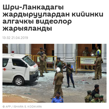
Шри-Ланкадагы
жардыруулардан кийинки
алгачкы видеолор
жарыяланды
13:32 21.04.2019
©
AFP
/ ISHARA S. KODIKARA