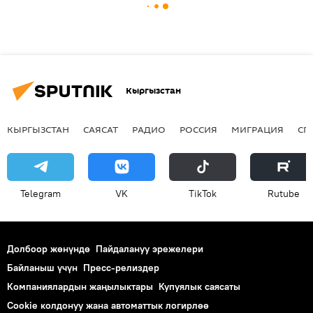
Кыргызстан
КЫРГЫЗСТАН
САЯСАТ
РАДИО
РОССИЯ
МИГРАЦИЯ
СП
Telegram
VK
ТikТоk
Rutube
Долбоор жөнүндө
Пайдалануу эрежелери
Байланыш үчүн
Пресс-релиздер
Компаниялардын жаңылыктары
Купуялык саясаты
Cookie колдонуу жана автоматтык логирлөө