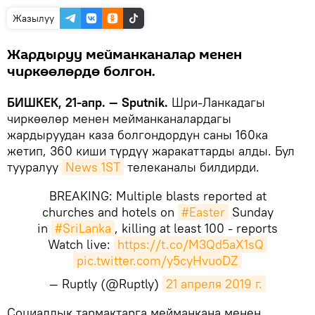
Жазылуу
Жардыруу мейманканалар менен
чиркөөлөрдө болгон.
БИШКЕК, 21-апр. — Sputnik.
Шри-Ланкадагы
чиркөөлөр менен мейманканалардагы
жардыруудан каза болгондордун саны 160ка
жетип, 360 киши түрдүү жаракаттарды алды. Бул
тууралуу
News 1ST
телеканалы билдирди.
BREAKING: Multiple blasts reported at
churches and hotels on
#Easter
Sunday
in
#SriLanka
, killing at least 100 - reports
Watch live:
https://t.co/M3Qd5aX1sQ
pic.twitter.com/y5cyHvuoDZ
— Ruptly (@Ruptly)
21 апреля 2019 г.
​Социалдык тармактарга мейманкана менен