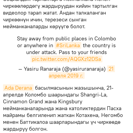
чиркөөлөрдөгү жардыруудан кийин тартылган
видеолор тарап жатат. Андан талкаланган
чиркөөнүн ичин, терезеси сынган
мейманканаларды көрүүгө болот.
Stay away from public places in Colombo
or anywhere in
#SriLanka
the country is
under attack. Pass to your friends
pic.twitter.com/AQGXz12DSa
— Yasiru Ranaraja (@yasiruranaraja)
21 
апреля 2019 г.
Ada Derana
басылмасынын жазышынча, 21-
апрелде Коломбо шаарындагы Shangri-La,
Cinnamon Grand жана Kingsbury
мейманканаларында жана католиктердин Пасха
майрамы белгиленип жаткан Котахена, Негомбо
менен Баттикалоа шаарларындагы үч чиркөөдө
жардыруу болгон.