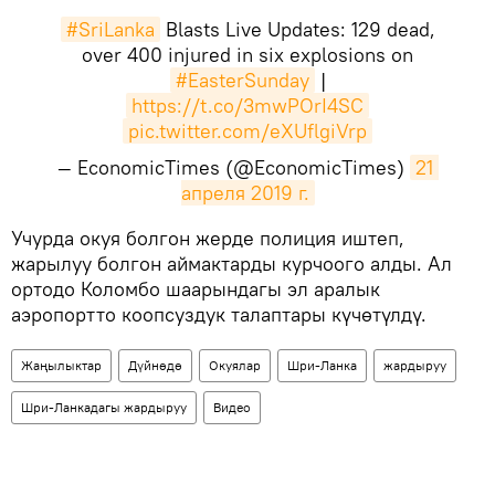
#SriLanka
Blasts Live Updates: 129 dead,
over 400 injured in six explosions on
#EasterSunday
|
https://t.co/3mwPOrI4SC
pic.twitter.com/eXUflgiVrp
— EconomicTimes (@EconomicTimes)
21 
апреля 2019 г.
​Учурда окуя болгон жерде полиция иштеп,
жарылуу болгон аймактарды курчоого алды. Ал
ортодо Коломбо шаарындагы эл аралык
аэропортто коопсуздук талаптары күчөтүлдү.
Жаңылыктар
Дүйнөдө
Окуялар
Шри-Ланка
жардыруу
Шри-Ланкадагы жардыруу
Видео