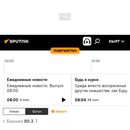
КЫРГ
Кыргызстан
00:00
01:00
Ежедневные новости
Будь в курсе
Ежедневные новости. Выпуск
Среда вместо воскресенья и
08:00
другие новшества: как будут
проходить выборы в КР?
08:00
08:04
4 мин
38 мин
Кечээ
Бүгүн
Эфирге
г. Бишкек
89.3