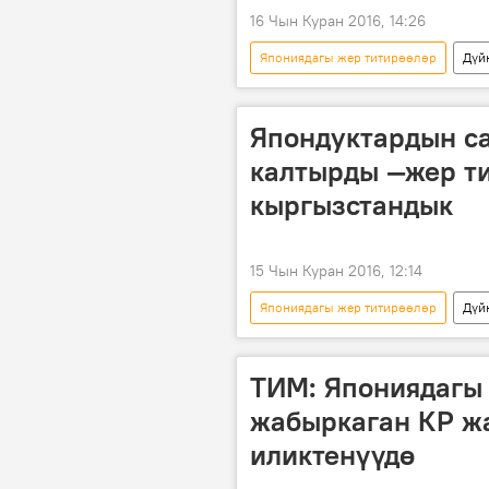
16 Чын Куран 2016, 14:26
Япониядагы жер титирөөлөр
Дүй
Алмазбек Атамбаев
зилзала
Япондуктардын с
калтырды —жер ти
кыргызстандык
15 Чын Куран 2016, 12:14
Япониядагы жер титирөөлөр
Дүй
Миграция
Япония
ТИМ: Япониядагы
жабыркаган КР ж
иликтенүүдө