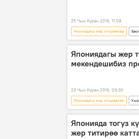
25 Чын Куран 2016, 11:08
Япониядагы жер титирөөлөр
Бас
Япония
зилзала
з
Япониядагы жер т
мекендешибиз пр
23 Чын Куран 2016, 09:30
Япониядагы жер титирөөлөр
Кыр
Япония
жер титирөө
Японияда тогуз к
жер титирөө катт