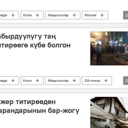
нөдө
Коом
Жаңылыктар
Япония
Д
көңүл айтуу
абырдуулугу таң
тирөөгө күбө болгон
нөдө
Коом
Жаңылыктар
Ой-пикир
Д
Жазгүл Келгенбаева
жер титирөө
 жер титирөөдөн
арандарынын бар-жогу