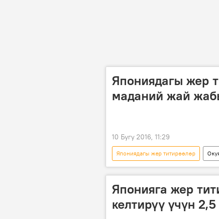
Япониядагы жер т
маданий жай жаб
10 Бугу 2016, 11:29
Япониядагы жер титирөөлөр
Оку
жер титирөө
зыян
Японияга жер ти
келтирүү үчүн 2,5