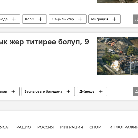
нөдө
Коом
Жаңылыктар
Миграция
Д
зилзала
балл
ык жер титирөө болуп, 9
ялар
Басма сөзгө баяндама
Дүйнөдө
Д
жер титирөө
зилзала
ЯСАТ
РАДИО
РОССИЯ
МИГРАЦИЯ
СПОРТ
ИНФОГРАФИ