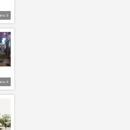
агы
3
агы
4