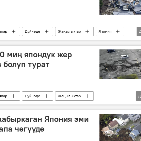
ялар
Дүйнөдө
Жаңылыктар
Япония
0 миң япондук жер
з болуп турат
ялар
Дүйнөдө
Жаңылыктар
Д
ия
Кумамото шаары
Кюсю аралы
жабыркаган Япония эми
апа чегүүдө