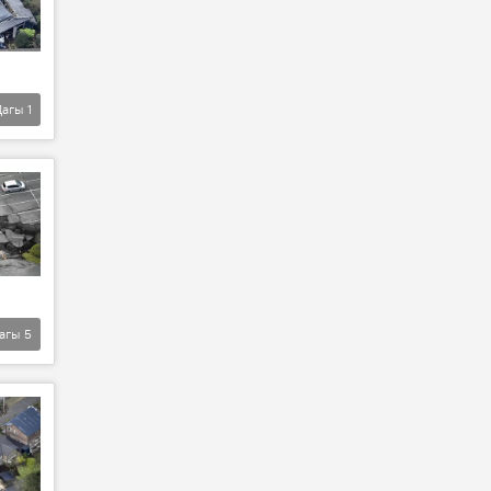
Дагы
1
агы
5