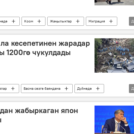
нөдө
Коом
Жаңылыктар
Миграция
Д
зилзала
ла кесепетинен жарадар
ы 1200гө чукулдады
ялар
Басма сөзгө баяндама
Дүйнөдө
Д
Фукусимо
Кюсю аралы
Кумамото шаары
адан жабыркаган япон
ы