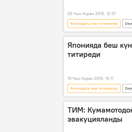
20 Чын Куран 2016, 12:37
Япониядагы жер титирөөлөр
Оку
жер титирөө
уурулук
Японияда беш күн
титиреди
19 Чын Куран 2016, 10:11
Япониядагы жер титирөөлөр
Оку
Жаңылыктар
Япония
ТИМ: Кумамотодо
эвакуцияланды