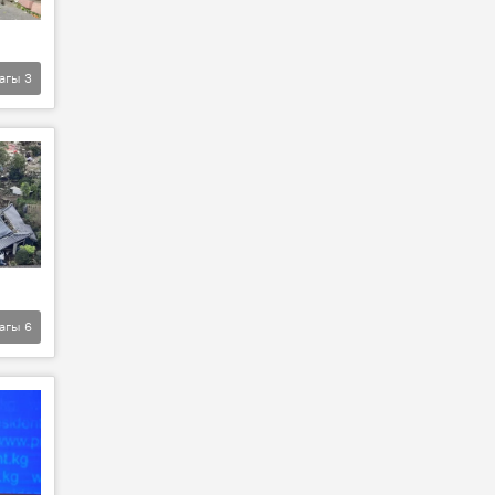
агы
3
агы
6