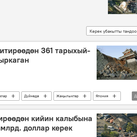
Керек убакытты тандоо
итирөөдөн 361 тарыхый-
ыркаган
ялар
Дүйнөдө
Жаңылыктар
Япония
Д
жабыркоочулар
тирөөдөн кийин калыбына
 млрд. доллар керек