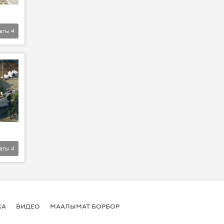
агы
4
агы
4
КА
ВИДЕО
МААЛЫМАТ БОРБОР