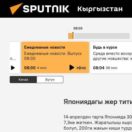
Кыргызстан
08:03
Ежедневные новости
Будь в курсе
Ежедневные новости. Выпуск
Среда вместо воскр
ү абалы,
08:00
другие новшества: к
проходить выборы 
эфир
08:00
08:04
4 мин
38 мин
Кечээ
Бүгүн
Япониядагы жер тит
14-апрелден тарта Японияда 3
7,3кө жеткен. Жаратылыш кыр
болуп, 200гө жакын киши түрд