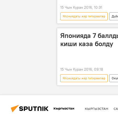
15 Чын Куран 2016, 10:31
Япониядагы жер титирөөлөр
Дүй
Япония
жер титирөө
Японияда 7 баллд
киши каза болду
15 Чын Куран 2016, 09:18
Япониядагы жер титирөөлөр
Оку
Жаңылыктар
Япония
Кыргызстан
КЫРГЫЗСТАН
СА