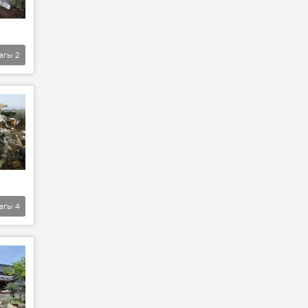
агы
2
агы
4