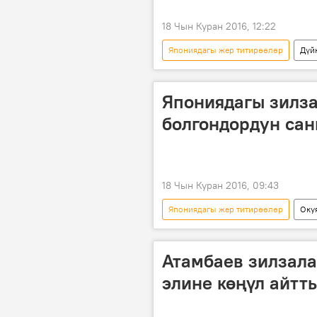
18 Чын Куран 2016, 12:22
Япониядагы жер титирөөлөр
Дүй
Япония
Кумамото шаары
Япониядагы зилза
болгондордун сан
18 Чын Куран 2016, 09:43
Япониядагы жер титирөөлөр
Оку
Жаңылыктар
Япония
зилзала
Атамбаев зилзал
элине көңүл айтт