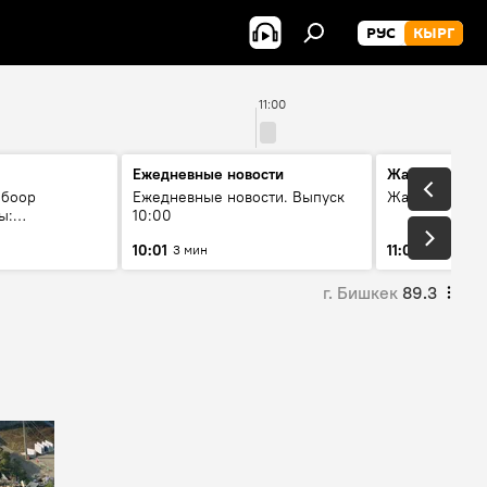
РУС
КЫРГ
11:00
Ежедневные новости
Жаңылыктар
 боор
Ежедневные новости. Выпуск
Жаңылыктар. 
ы:
10:00
жана өнүгүү
10:01
11:01
3 мин
3 мин
г. Бишкек
89.3