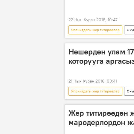
22 Чын Куран 2016, 10:47
Япониядагы жер титирөөлөр
Оку
жер титирөө
Нөшөрдөн улам 17
которууга аргасы
21 Чын Куран 2016, 09:41
Япониядагы жер титирөөлөр
Оку
Басма сөзгө баяндама
Япон
зилзала
Жер титирөөдөн 
мародерлордон ж