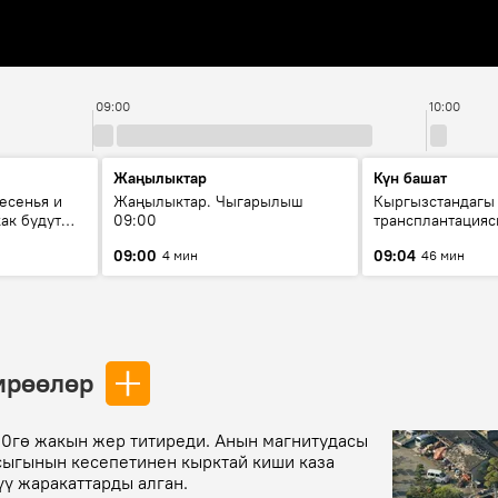
09:00
10:00
Жаңылыктар
Күн башат
есенья и
Жаңылыктар. Чыгарылыш
Кыргызстандагы
ак будут
09:00
трансплантацияс
в КР?
жетишкендиктер 
09:00
09:04
4 мин
46 мин
келечеги
ирөөлөр
00гө жакын жер титиреди. Анын магнитудасы
сыгынын кесепетинен кырктай киши каза
үү жаракаттарды алган.