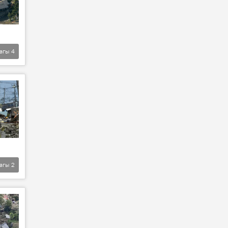
агы
4
агы
2