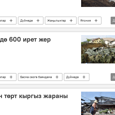
ялар
Дүйнөдө
Жаңылыктар
Япония
Д
дө 600 ирет жер
ялар
Басма сөзгө баяндама
Дүйнөдө
Д
жер титирөө
жабыркоочулар
н төрт кыргыз жараны