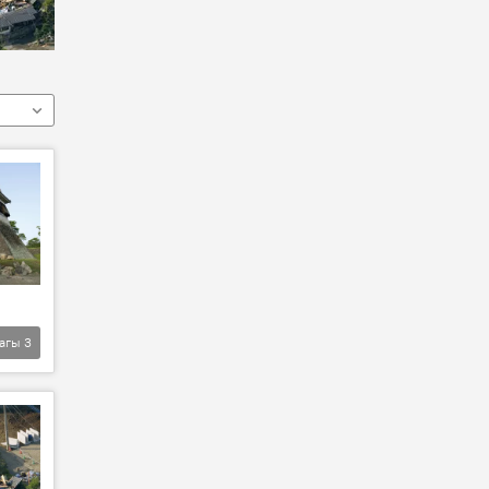
агы
3