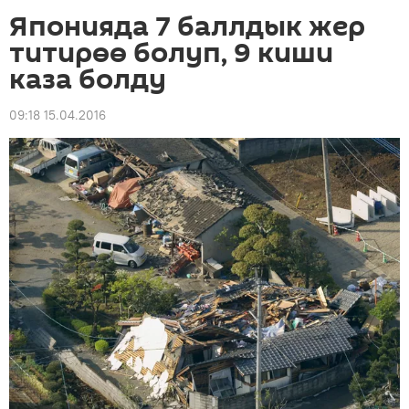
Японияда 7 баллдык жер
титирөө болуп, 9 киши
каза болду
09:18 15.04.2016