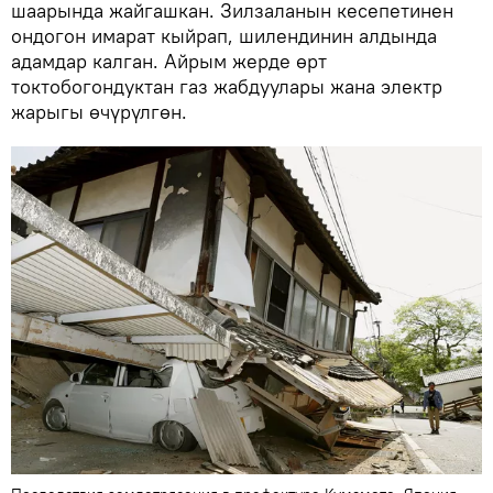
шаарында жайгашкан. Зилзаланын кесепетинен
ондогон имарат кыйрап, шилендинин алдында
адамдар калган. Айрым жерде өрт
токтобогондуктан газ жабдуулары жана электр
жарыгы өчүрүлгөн.