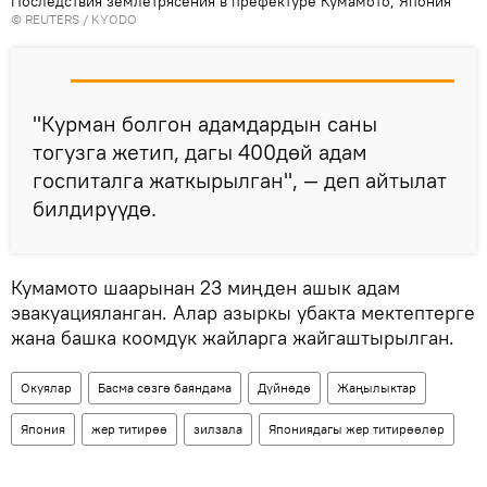
Последствия землетрясения в префектуре Кумамото, Япония
©
REUTERS
/ KYODO
"Курман болгон адамдардын саны
тогузга жетип, дагы 400дөй адам
госпиталга жаткырылган", — деп айтылат
билдирүүдө.
Кумамото шаарынан 23 миңден ашык адам
эвакуацияланган. Алар азыркы убакта мектептерге
жана башка коомдук жайларга жайгаштырылган.
Окуялар
Басма сөзгө баяндама
Дүйнөдө
Жаңылыктар
Япония
жер титирөө
зилзала
Япониядагы жер титирөөлөр