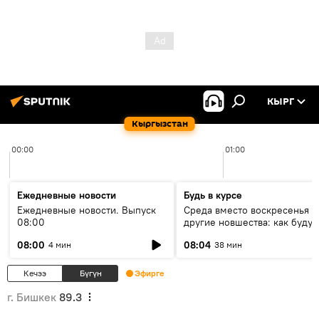
КЫРГ
Кыргызстан
00:00
01:00
Ежедневные новости
Будь в курсе
Ежедневные новости. Выпуск
Среда вместо воскресенья и
08:00
другие новшества: как будут
проходить выборы в КР?
08:00
08:04
4 мин
38 мин
Кечээ
Бүгүн
Эфирге
г. Бишкек
89.3