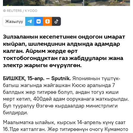
©
REUTERS
/ KYODO
Жазылуу
Зилзаланын кесепетинен ондогон имарат
кыйрап, шилендинин алдында адамдар
калган. Айрым жерде өрт
токтобогондуктан газ жабдуулары жана
электр жарыгы өчүрүлгөн.
БИШКЕК, 15-апр. — Sputnik.
Япониянын түштүк-
батыш жагында жайгашкан Кюсю аралында 7
баллдык жер титирөө болуп, андан тогуз киши
мерт кетип, 400дөй адам ооруканага жаткырылды.
Бул тууралуу Өзгөчө кырдаалдар министрлиги
билдирди.
Маалыматка ылайык, кырсык 14-апрель күнү саат
16.11де катталган. Жер титирөөнүн очогу Кумамото