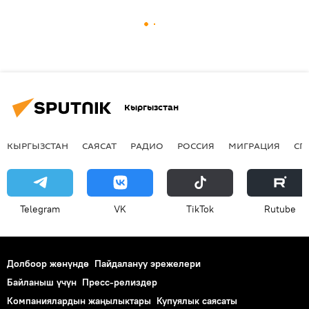
Кыргызстан
КЫРГЫЗСТАН
САЯСАТ
РАДИО
РОССИЯ
МИГРАЦИЯ
СП
Telegram
VK
ТikТоk
Rutube
Долбоор жөнүндө
Пайдалануу эрежелери
Байланыш үчүн
Пресс-релиздер
Компаниялардын жаңылыктары
Купуялык саясаты