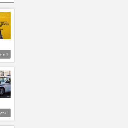
агы
3
Дагы
1