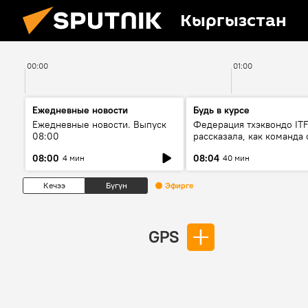
Кыргызстан
00:00
01:00
Ежедневные новости
Будь в курсе
Ежедневные новости. Выпуск
Федерация тхэквондо IT
08:00
рассказала, как команда 
жертвой мошенников
08:00
08:04
4 мин
40 мин
Кечээ
Бүгүн
Эфирге
GPS