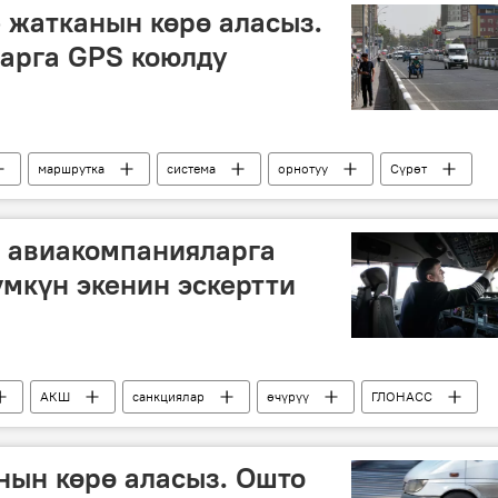
 жатканын көрө аласыз.
арга GPS коюлду
маршрутка
система
орнотуу
Сүрөт
 авиакомпанияларга
мкүн экенин эскертти
АКШ
санкциялар
өчүрүү
ГЛОНАСС
нын көрө аласыз. Ошто