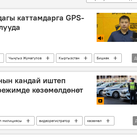
дагы каттамдарга GPS-
лууда
Чыңгыз Жумагулов
Кыргызстан
Бишкек
Д
арым" тиркемеси
трекер
нын кандай иштеп
режимде көзөмөлдөнөт
л милициясы
видеорегистратор
көзөмөл