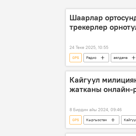
Шаарлар ортосун
трекерлер орноту
24 Теке 2025, 10:55
GPS
Радио
аялдама
Бишкек мэриясы
"Менин ша
Кайгуул милиция
жатканы онлайн-
8 Бирдин айы 2024, 09:46
GPS
Кыргызстан
Кайгуу
Видео