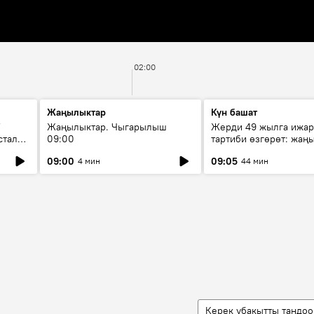
02:00
Жаңылыктар
Күн башат
F
Жаңылыктар. Чыгарылыш
Жерди 49 жылга ижар
стала
09:00
тартиби өзгөрөт: жаңы
эмнени көздөйт?
09:00
09:05
4 мин
44 мин
Керек убакытты тандоо