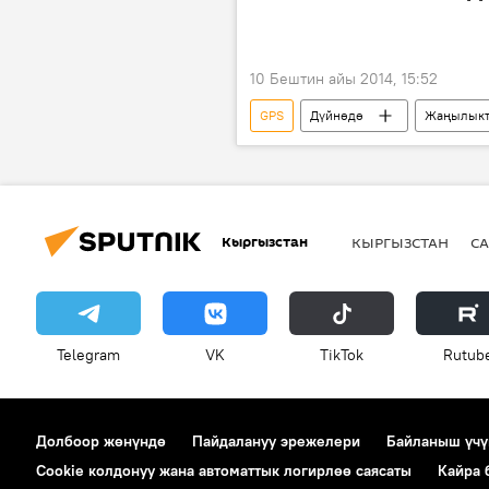
10 Бештин айы 2014, 15:52
GPS
Дүйнөдө
Жаңылыкт
Осло
АКШ
Франц
Пакистан
Тулуза
Ж
Альфред Нобель
Май-Бритт
Кыргызстан
КЫРГЫЗСТАН
СА
Патрик Модиано
Эрик Бетц
химия
Нобель сыйлыгы
Telegram
VK
ТikТоk
Rutub
Долбоор жөнүндө
Пайдалануу эрежелери
Байланыш үчү
Cookie колдонуу жана автоматтык логирлөө саясаты
Кайра