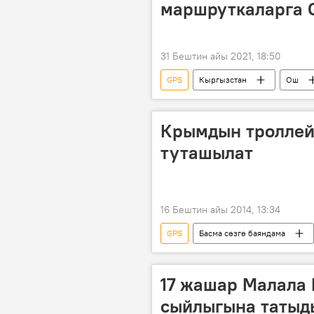
маршруткаларга 
31 Бештин айы 2021, 18:50
GPS
Кыргызстан
Ош
Крымдын троллей
туташылат
16 Бештин айы 2014, 13:34
GPS
Басма сөзгө баяндама
ГЛОНАСС
Россия
17 жашар Малала
сыйлыгына татыд