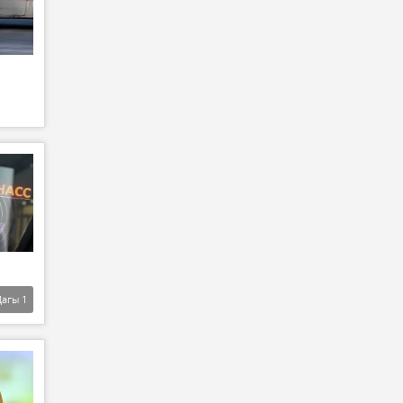
Дагы
1