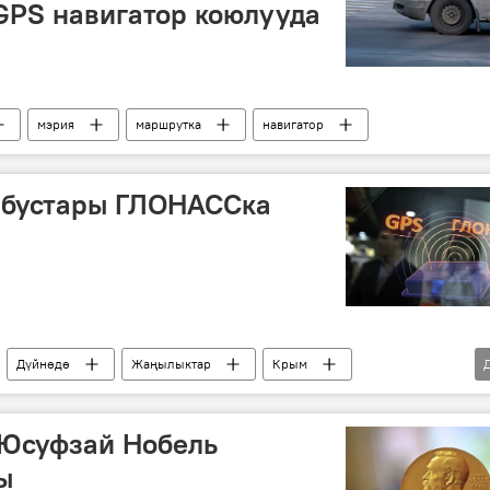
GPS навигатор коюлууда
мэрия
маршрутка
навигатор
бустары ГЛОНАССка
Дүйнөдө
Жаңылыктар
Крым
 Юсуфзай Нобель
ы