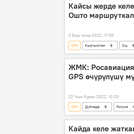
Кайсы жерде келе
Ошто маршруткал
2 Баш оона 2022, 17:55
GPS
Кыргызстан
Ош
ЖМК: Росавиация
GPS өчүрүлүшү мү
22 Чын Куран 2022, 10:20
GPS
Дүйнөдө
Россия
Кайда келе жатка