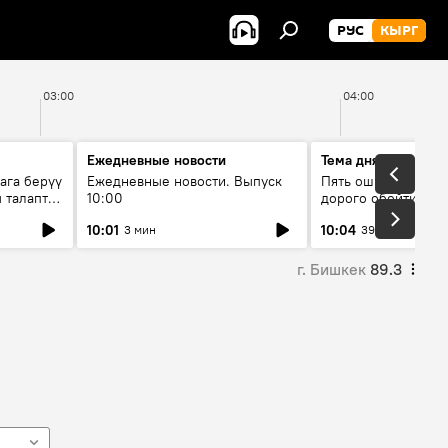
РУС
КЫРГ
03:00
04:00
Ежедневные новости
Тема дня
ага берүү
Ежедневные новости. Выпуск
Пять ошибок котор
 талаптар
10:00
дорого обойтись п
жилья
10:01
10:04
3 мин
39 мин
г. Бишкек
89.3