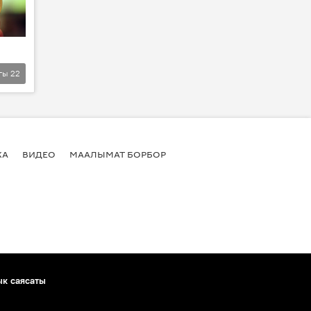
гы
22
КА
ВИДЕО
МААЛЫМАТ БОРБОР
ык саясаты