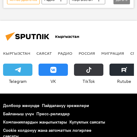
ден соолук
коопсуздук
тамак-аш
Кыргызстан
КЫРГЫЗСТАН
САЯСАТ
РАДИО
РОССИЯ
МИГРАЦИЯ
СП
Telegram
VK
ТikТоk
Rutube
Долбоор жөнүндө
Пайдалануу эрежелери
Байланыш үчүн
Пресс-релиздер
Компаниялардын жаңылыктары
Купуялык саясаты
Cookie колдонуу жана автоматтык логирлөө
саясаты