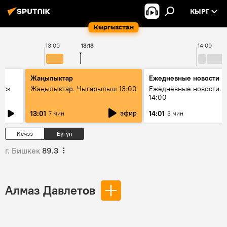
КЫРГ
Кыргызстан
13:00
13:13
14:00
Жаңылыктар
Ежедневные новости
уск
Жаңылыктар. Чыгарылыш 13:00
Ежедневные новости. 
14:00
эфир
13:01
14:01
7 мин
3 мин
Кечээ
Бүгүн
г. Бишкек
89.3
Алмаз Давлетов