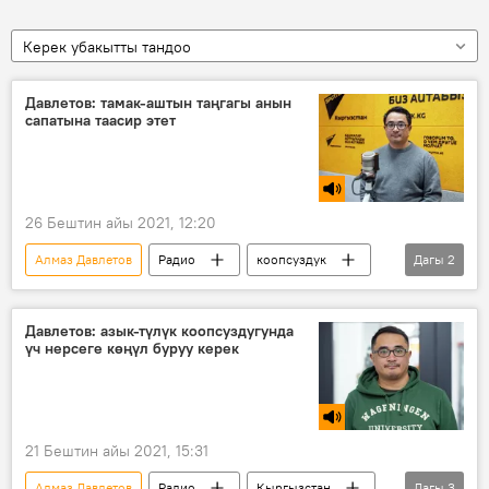
Керек убакытты тандоо
Давлетов: тамак-аштын таңгагы анын
сапатына таасир этет
26 Бештин айы 2021, 12:20
Алмаз Давлетов
Радио
коопсуздук
Дагы
2
тамак-аш
таңгак
Давлетов: азык-түлүк коопсуздугунда
үч нерсеге көңүл буруу керек
21 Бештин айы 2021, 15:31
Алмаз Давлетов
Радио
Кыргызстан
Дагы
3