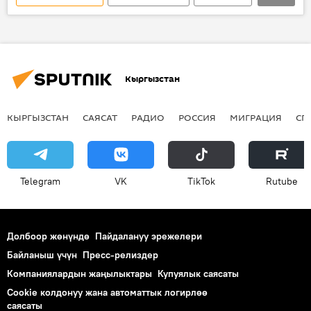
Жаңылыктар
панкратион
клуб
Кыргызстан
КЫРГЫЗСТАН
САЯСАТ
РАДИО
РОССИЯ
МИГРАЦИЯ
СП
Telegram
VK
ТikТоk
Rutube
Долбоор жөнүндө
Пайдалануу эрежелери
Байланыш үчүн
Пресс-релиздер
Компаниялардын жаңылыктары
Купуялык саясаты
Cookie колдонуу жана автоматтык логирлөө
саясаты