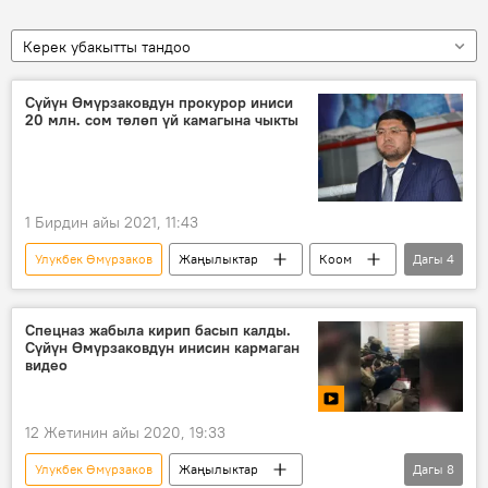
Керек убакытты тандоо
Сүйүн Өмүрзаковдун прокурор иниси
20 млн. сом төлөп үй камагына чыкты
1 Бирдин айы 2021, 11:43
Улукбек Өмүрзаков
Жаңылыктар
Коом
Дагы
4
Кыргызстан
прокурор
рейдерлик
көмүр кени
Спецназ жабыла кирип басып калды.
Сүйүн Өмүрзаковдун инисин кармаган
видео
12 Жетинин айы 2020, 19:33
Улукбек Өмүрзаков
Жаңылыктар
Дагы
8