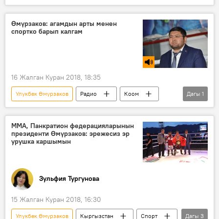
Кыргызстан
Окуялар
Видео
Мультимедиа
прокурор
кармоо
Өмүрзаков: агамдын арты менен
спортко барып калгам
кен
басып алуу
16 Жалган Куран 2018, 18:35
Улукбек Өмүрзаков
Радио
Коом
Дагы
1
Спорт
ММА, Панкратион федерацияларынын
президенти Өмүрзаков: эрежесиз эр
урушка каршымын
Зульфия Тургунова
15 Жалган Куран 2018, 16:30
Улукбек Өмүрзаков
Кыргызстан
Спорт
Дагы
3