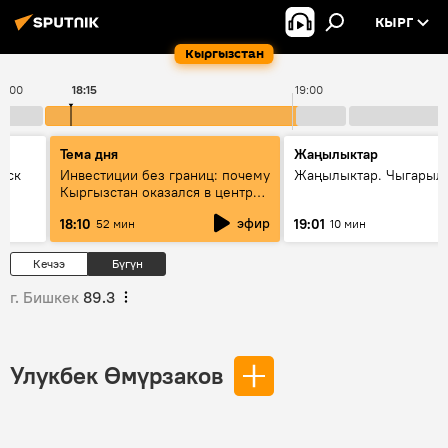
КЫРГ
Кыргызстан
18:00
18:15
19:00
Тема дня
Жаңылыктар
уск
Инвестиции без границ: почему
Жаңылыктар. Чыгарыл
Кыргызстан оказался в центре
внимания бизнеса
эфир
18:10
19:01
52 мин
10 мин
Кечээ
Бүгүн
г. Бишкек
89.3
Улукбек Өмүрзаков