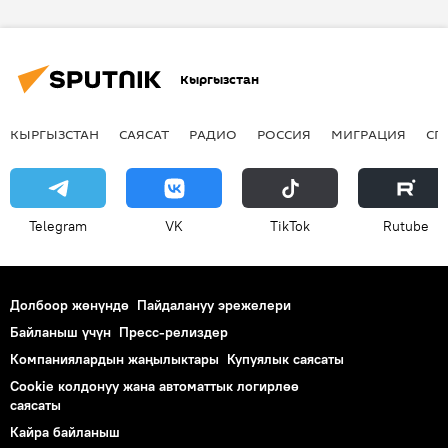
Кыргызстан
КЫРГЫЗСТАН
САЯСАТ
РАДИО
РОССИЯ
МИГРАЦИЯ
СП
Telegram
VK
ТikТоk
Rutube
Долбоор жөнүндө
Пайдалануу эрежелери
Байланыш үчүн
Пресс-релиздер
Компаниялардын жаңылыктары
Купуялык саясаты
Cookie колдонуу жана автоматтык логирлөө
саясаты
Кайра байланыш