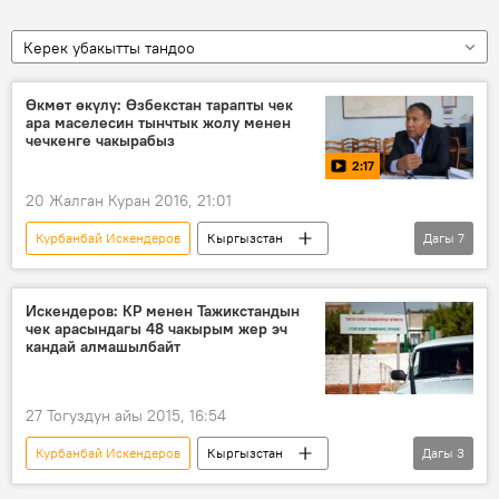
Керек убакытты тандоо
Өкмөт өкүлү: Өзбекстан тарапты чек
ара маселесин тынчтык жолу менен
чечкенге чакырабыз
2:17
20 Жалган Куран 2016, 21:01
Курбанбай Искендеров
Кыргызстан
Дагы
7
Коом
Видео
Жаңылыктар
Өзбекстан КР менен болгон чек арасына БТРлерди жайгаштырды
Искендеров: КР менен Тажикстандын
чек арасындагы 48 чакырым жер эч
Ала-Бука району
Аксы
кандай алмашылбайт
Мамлекеттик чек ара кызматы
27 Тогуздун айы 2015, 16:54
Курбанбай Искендеров
Кыргызстан
Дагы
3
Коом
Жаңылыктар
Тажикстан