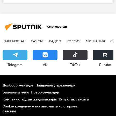
Жаңылыктар
Экономика
Газпром
Кыргызстан
КЫРГЫЗСТАН
САЯСАТ
РАДИО
РОССИЯ
МИГРАЦИЯ
СП
Telegram
VK
ТikТоk
Rutube
Долбоор жөнүндө
Пайдалануу эрежелери
Байланыш үчүн
Пресс-релиздер
Компаниялардын жаңылыктары
Купуялык саясаты
Cookie колдонуу жана автоматтык логирлөө
саясаты