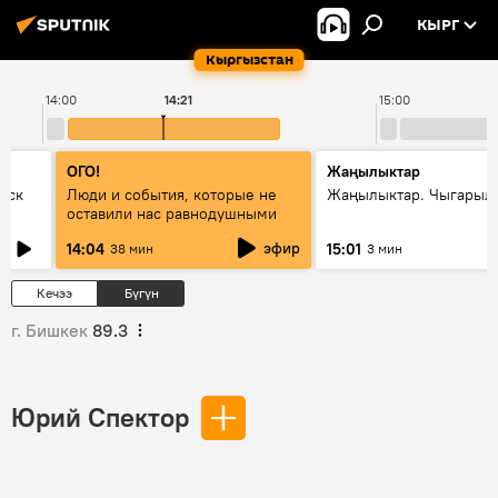
КЫРГ
Кыргызстан
14:00
14:21
15:00
ОГО!
Жаңылыктар
уск
Люди и события, которые не
Жаңылыктар. Чыгарыл
оставили нас равнодушными
эфир
14:04
15:01
38 мин
3 мин
Кечээ
Бүгүн
г. Бишкек
89.3
Юрий Спектор