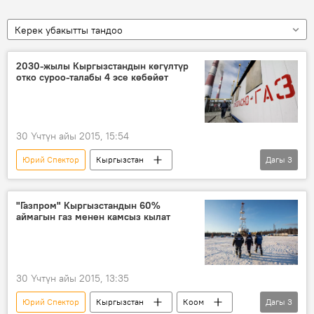
Керек убакытты тандоо
2030-жылы Кыргызстандын көгүлтүр
отко суроо-талабы 4 эсе көбөйөт
30 Үчтүн айы 2015, 15:54
Юрий Спектор
Кыргызстан
Дагы
3
Жаңылыктар
Экономика
Саясат
Газпром
"Газпром" Кыргызстандын 60%
аймагын газ менен камсыз кылат
30 Үчтүн айы 2015, 13:35
Юрий Спектор
Кыргызстан
Коом
Дагы
3