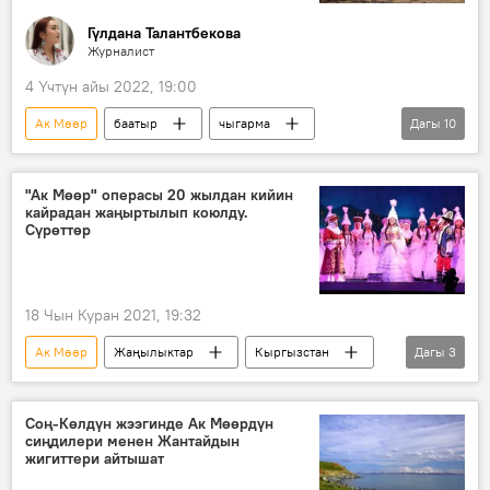
Гүлдана Талантбекова
Журналист
4 Үчтүн айы 2022, 19:00
Ак Мөөр
баатыр
чыгарма
Дагы
10
Каныкей
тарых
Жаңыл Мырза
эпос
аял
Уркуя Салиева
"Ак Мөөр" операсы 20 жылдан кийин
кайрадан жаңыртылып коюлду.
акылмандык
Чыйырды
Сүрөттөр
Кыз Сайкал
Курманжан датка
18 Чын Куран 2021, 19:32
Ак Мөөр
Жаңылыктар
Кыргызстан
Дагы
3
Маданият
опера
театр
Соң-Көлдүн жээгинде Ак Мөөрдүн
сиңдилери менен Жантайдын
жигиттери айтышат