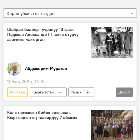
Керек убакытты тандоо
Шабдан баатыр тууралуу 13 факт.
Падыша Александр III такка отуруу
аземине чакырган
Абдыкерим Муратов
11 Бугу 2025, 17:25
Ак Мөөр
Кыргызстан
тарых
Дагы
3
Шабдан Баатыр
сулуу
факты
Калк намысын бийик коюшкан.
Кыргыздын эң таасирдүү 7 айымы