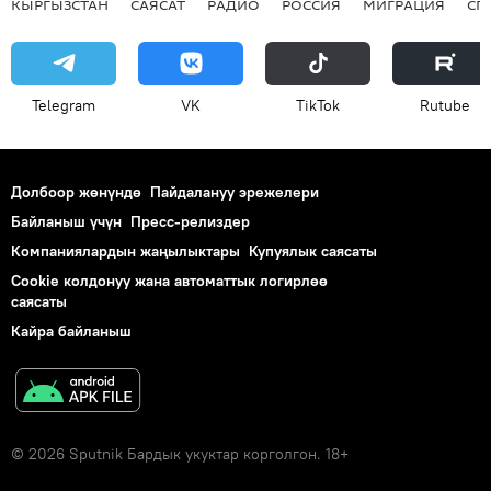
КЫРГЫЗСТАН
САЯСАТ
РАДИО
РОССИЯ
МИГРАЦИЯ
СП
Telegram
VK
ТikТоk
Rutube
Долбоор жөнүндө
Пайдалануу эрежелери
Байланыш үчүн
Пресс-релиздер
Компаниялардын жаңылыктары
Купуялык саясаты
Cookie колдонуу жана автоматтык логирлөө
саясаты
Кайра байланыш
© 2026 Sputnik Бардык укуктар корголгон. 18+