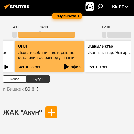
КЫРГ
Кыргызстан
14:00
14:19
15:00
ОГО!
Жаңылыктар
уск
Люди и события, которые не
Жаңылыктар. Чыгарыл
оставили нас равнодушными
эфир
14:04
15:01
38 мин
3 мин
Кечээ
Бүгүн
г. Бишкек
89.3
ЖАК "Акун"