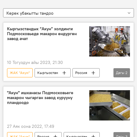
Керек убакытты тандоо
Кыргызстандык “Акун” холдинги
Подмосковьеде макарон өндүргөн
завод ачат
10 Тогуздун айы 2023, 21:30
ЖАК "Акун"
Кыргызстан
Россия
Дагы
2
завод
макарон
"Акун" ишканасы Подмосковьеге
макарон чыгарган завод курууну
пландоодо
27 Аяк оона 2022, 17:49
ЖАК "Акун"
Россия
Кыргызстан
Дагы
3