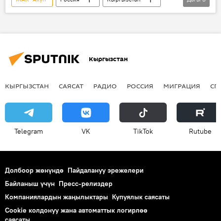
Түркия
завод
макарон
Кыргызстан
КЫРГЫЗСТАН
САЯСАТ
РАДИО
РОССИЯ
МИГРАЦИЯ
СП
Telegram
VK
ТikТоk
Rutube
Долбоор жөнүндө
Пайдалануу эрежелери
Байланыш үчүн
Пресс-релиздер
Компаниялардын жаңылыктары
Купуялык саясаты
Cookie колдонуу жана автоматтык логирлөө
саясаты