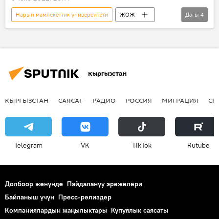
Нарын мамлекеттик университети
ЖОЖ
Дагы
4
абитуриент
студенттер
Университет
Видео
Кыргызстан
КЫРГЫЗСТАН
САЯСАТ
РАДИО
РОССИЯ
МИГРАЦИЯ
СП
Telegram
VK
ТikТоk
Rutube
Долбоор жөнүндө
Пайдалануу эрежелери
Байланыш үчүн
Пресс-релиздер
Компаниялардын жаңылыктары
Купуялык саясаты