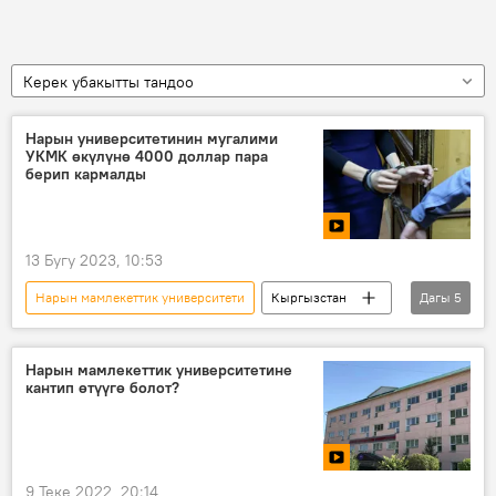
Керек убакытты тандоо
Нарын университетинин мугалими
УКМК өкүлүнө 4000 доллар пара
берип кармалды
13 Бугу 2023, 10:53
Нарын мамлекеттик университети
Кыргызстан
Дагы
5
диплом
студент
пара
УКМК
Видео
Нарын мамлекеттик университетине
кантип өтүүгө болот?
9 Теке 2022, 20:14