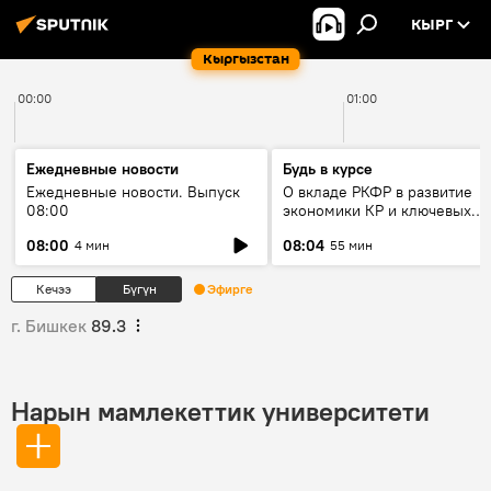
КЫРГ
Кыргызстан
00:00
01:00
Ежедневные новости
Будь в курсе
Ежедневные новости. Выпуск
О вкладе РКФР в развитие
08:00
экономики КР и ключевых
секторах до 2030 года
08:00
08:04
4 мин
55 мин
Кечээ
Бүгүн
Эфирге
г. Бишкек
89.3
Нарын мамлекеттик университети