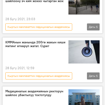
шайлоону эч ким жокко чыгарган жок
Индира Кудайбергенова
28 Бугу 2021, 23:03
Кыргыз мамлекеттик медициналык академиясы
Дагы
5
Жаңылыктар
Коом
Кыргызстан
ректор
шайлоо
КММАнын жанында 200гө жакын киши
митинг өткөрүп жатат. Сүрөт
28 Бугу 2021, 12:59
Кыргыз мамлекеттик медициналык академиясы
Дагы
5
Жаңылыктар
Коом
Кыргызстан
ректор
шайлоо
Медициналык академиянын ректорун
шайлоо убактылуу токтотулду