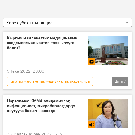
Керек убакытты тандоо
Кыргыз мамлекеттик медициналык
академиясына кантип тапшырууга
болот?
5 Теке 2022, 20:03
Кыргыз мамлекеттик медициналык академиясы
Дагы
7
Жогорку окуу жайы
ЖОЖ
студент
абитуриент
Университет
Наралиева: КММА эпидемиолог,
инфекционист, микробиологдорду
КММА
Видео
окутууга басым жасоодо
28 Жалган Куран 2022, 17:34