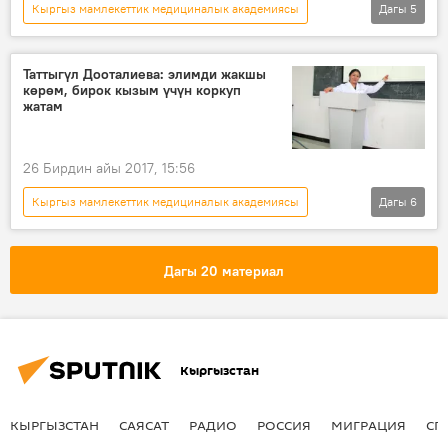
Кыргыз мамлекеттик медициналык академиясы
Дагы
5
Кыргызстан
Коом
Жаңылыктар
Ысык-Көл" мейманканасы
имарат
Таттыгүл Дооталиева: элимди жакшы
көрөм, бирок кызым үчүн коркуп
жатам
26 Бирдин айы 2017, 15:56
Кыргыз мамлекеттик медициналык академиясы
Дагы
6
Кыргызстан
Коом
Жаңылыктар
медицина
мугалим
маек
Дагы 20 материал
Кыргызстан
КЫРГЫЗСТАН
САЯСАТ
РАДИО
РОССИЯ
МИГРАЦИЯ
СП