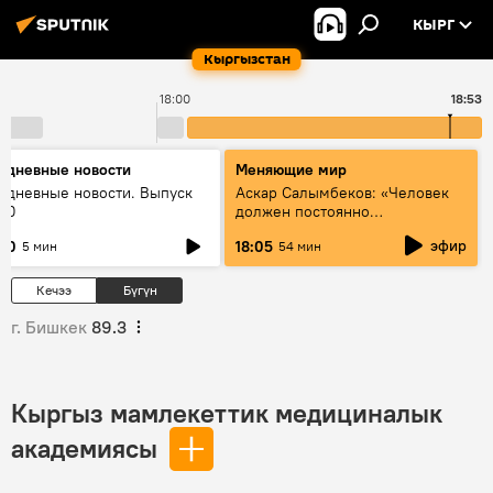
КЫРГ
Кыргызстан
18:00
18:53
едневные новости
Меняющие мир
едневные новости. Выпуск
Аскар Салымбеков: «Человек
:00
должен постоянно
совершенствоваться»
эфир
:00
18:05
5 мин
54 мин
Кечээ
Бүгүн
г. Бишкек
89.3
Кыргыз мамлекеттик медициналык
академиясы