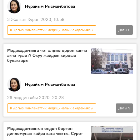
Нурайым Рысмамбетова
3 Жалган Куран 2020, 10:58
Кыргыз мамлекеттик медициналык академиясы
Дагы
8
Ак жарык
Жаңылыктар
Коом
Кыргызстан
онкология
балдар
Медакадемияга чет элдиктерден канча
акча түшөт? Окуу жайдын киреше
студенттер
аппарат
булактары
Нурайым Рысмамбетова
26 Бирдин айы 2020, 20:28
Кыргыз мамлекеттик медициналык академиясы
Дагы
9
Жаңылыктар
Коом
Кыргызстан
Экономика
киреше
мамлекет
Медакадемиянын оңдоп берген
дипломунан кайра ката чыкты. Сүрөт
студент
бюджет
контракт