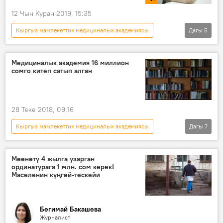
12 Чын Куран 2019, 15:35
Кыргыз мамлекеттик медициналык академиясы
Дагы
5
Радио
Коом
Кыргызстан
Кеңешбек Ырысов
иш-чара
Медициналык академия 16 миллион
сомго китеп сатып алган
28 Теке 2018, 09:16
Кыргыз мамлекеттик медициналык академиясы
Дагы
7
Кыргызстан
Коом
Жаңылыктар
Экономика
китеп
Мөөнөтү 4 жылга узарган
ординатурага 1 млн. сом керек!
сатуу-сатып алуу
окуу жай
Маселенин күңгөй-тескейи
Бегимай Бакашева
Журналист