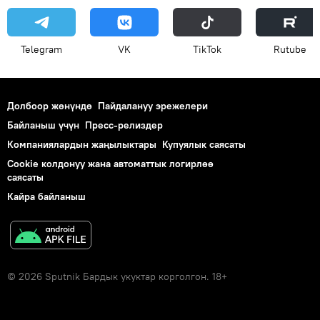
Telegram
VK
ТikТоk
Rutube
Долбоор жөнүндө
Пайдалануу эрежелери
Байланыш үчүн
Пресс-релиздер
Компаниялардын жаңылыктары
Купуялык саясаты
Cookie колдонуу жана автоматтык логирлөө
саясаты
Кайра байланыш
© 2026 Sputnik Бардык укуктар корголгон. 18+