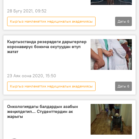
28 Бугу 2021, 09:52
Кыргыз мамлекеттик медициналык академиясы
Дагы
6
Жаңылыктар
Коом
Кыргызстан
шайлоо
ректор
буйрук
Кыргызстанда резервдеги дарыгерлер
коронавирус боюнча окутуудан өтүп
жатат
23 Аяк оона 2020, 15:50
Кыргыз мамлекеттик медициналык академиясы
Дагы
6
Жаңылыктар
Коом
Кыргызстан
коронавирус
пандемия
Онкологиядагы балдардын азабын
жеңилдетип... Студенттердин ак
Коронавируска байланыштуу Кыргызстандагы кырдаал
жарыгы