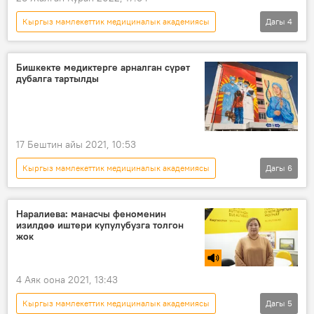
Кыргыз мамлекеттик медициналык академиясы
Дагы
4
Радио
Кыргызстан
дарыгер
Сапаргүл Наралиева
Бишкекте медиктерге арналган сүрөт
дубалга тартылды
17 Бештин айы 2021, 10:53
Кыргыз мамлекеттик медициналык академиясы
Дагы
6
Кыргызстан
Сүрөт
Бишкек
Дубал
дарыгер
Наралиева: манасчы феноменин
изилдөө иштери купулубузга толгон
Адинай Мырзабекова
жок
4 Аяк оона 2021, 13:43
Кыргыз мамлекеттик медициналык академиясы
Дагы
5