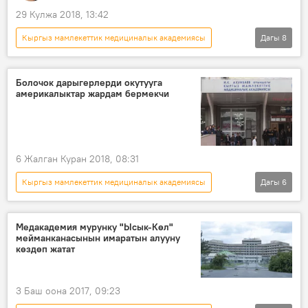
29 Кулжа 2018, 13:42
Кыргыз мамлекеттик медициналык академиясы
Дагы
8
Аналитика
Кыргызстан
Коом
Жаңылыктар
КРСУ
медицина
Болочок дарыгерлерди окутууга
америкалыктар жардам бермекчи
токтом
ординатура
6 Жалган Куран 2018, 08:31
Кыргыз мамлекеттик медициналык академиясы
Дагы
6
Кыргызстан
Коом
Жаңылыктар
АКШ
дарыгерлер
кызматташуу
Медакадемия мурунку "Ысык-Көл"
мейманканасынын имаратын алууну
көздөп жатат
3 Баш оона 2017, 09:23