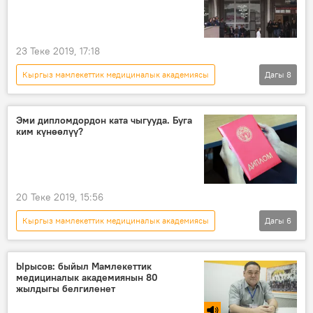
23 Теке 2019, 17:18
Кыргыз мамлекеттик медициналык академиясы
Дагы
8
Жаңылыктар
Коом
Кыргызстан
Бишкек
диплом
ката
Эми дипломдордон ката чыгууда. Буга
ким күнөөлүү?
Билим берүү министрлиги
ЖОЖ
20 Теке 2019, 15:56
Кыргыз мамлекеттик медициналык академиясы
Дагы
6
Жаңылыктар
Коом
Кыргызстан
диплом
ката
бүтүрүүчү
Ырысов: быйыл Мамлекеттик
медициналык академиянын 80
жылдыгы белгиленет