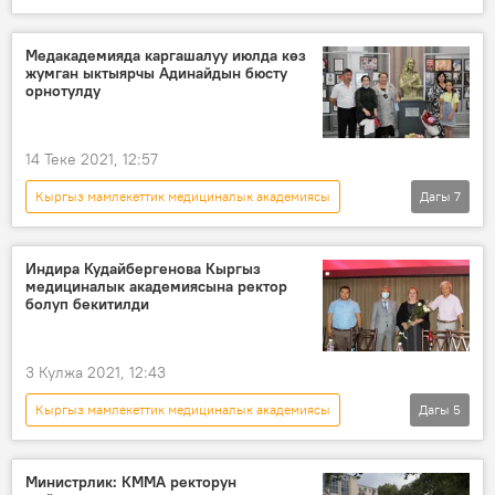
Радио
Коом
Кыргызстан
Манас
изилдөө
Медакадемияда каргашалуу июлда көз
жумган ыктыярчы Адинайдын бюсту
орнотулду
14 Теке 2021, 12:57
Кыргыз мамлекеттик медициналык академиясы
Дагы
7
Жаңылыктар
Коом
Кыргызстан
бюст
коронавирус
ыктыярчылар
Индира Кудайбергенова Кыргыз
медициналык академиясына ректор
Коронавируска байланыштуу Кыргызстандагы кырдаал
болуп бекитилди
3 Кулжа 2021, 12:43
Кыргыз мамлекеттик медициналык академиясы
Дагы
5
Жаңылыктар
Коом
Кыргызстан
Билим берүү жана илим министрлиги
Министрлик: КММА ректорун