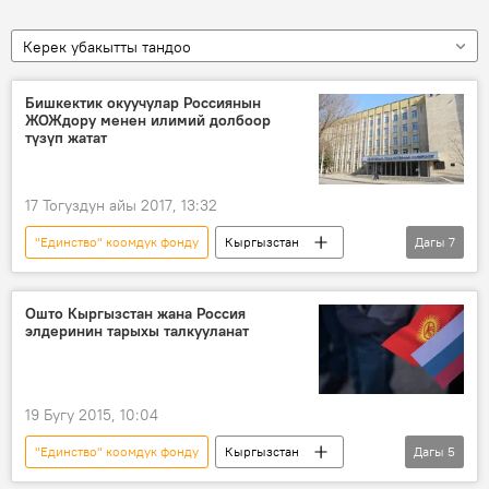
Керек убакытты тандоо
Бишкектик окуучулар Россиянын
ЖОЖдору менен илимий долбоор
түзүп жатат
17 Тогуздун айы 2017, 13:32
"Единство" коомдук фонду
Кыргызстан
Дагы
7
Коом
Жаңылыктар
Бишкек
Кемерово
окуучулар
ЖОЖ
Ошто Кыргызстан жана Россия
элдеринин тарыхы талкууланат
Россия
19 Бугу 2015, 10:04
"Единство" коомдук фонду
Кыргызстан
Дагы
5
Коом
Жаңылыктар
Маданият