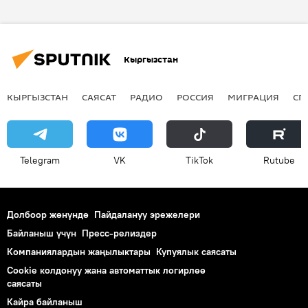
Ош
Россия
Кыргызстан
КЫРГЫЗСТАН
САЯСАТ
РАДИО
РОССИЯ
МИГРАЦИЯ
СП
Telegram
VK
ТikТоk
Rutube
Долбоор жөнүндө
Пайдалануу эрежелери
Байланыш үчүн
Пресс-релиздер
Компаниялардын жаңылыктары
Купуялык саясаты
Cookie колдонуу жана автоматтык логирлөө
саясаты
Кайра байланыш