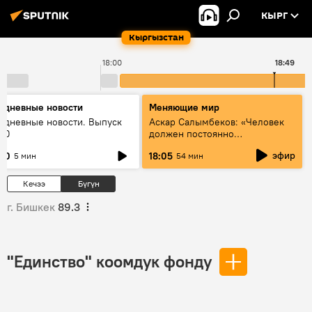
КЫРГ
Кыргызстан
18:00
18:49
едневные новости
Меняющие мир
едневные новости. Выпуск
Аскар Салымбеков: «Человек
:00
должен постоянно
совершенствоваться»
эфир
:00
18:05
5 мин
54 мин
Кечээ
Бүгүн
г. Бишкек
89.3
"Единство" коомдук фонду