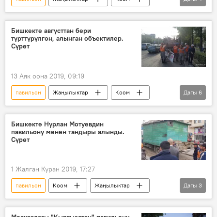
Кыргызстан
Бишкекбашкыархитектура
Бишкек мэриясы
эскиз
Бишкекте августтан бери
түрттүрүлгөн, алынган объектилер.
Сүрөт
13 Аяк оона 2019, 09:19
павильон
Жаңылыктар
Коом
Дагы
6
Кыргызстан
Бишкек мэриясы
курулуш
дүкөн
дарбаза
Бишкекте Нурлан Мотуевдин
павильону менен тандыры алынды.
турак үй
Сүрөт
1 Жалган Куран 2019, 17:27
павильон
Коом
Жаңылыктар
Дагы
3
Кыргызстан
Бишкек
Бишкек мэриясы