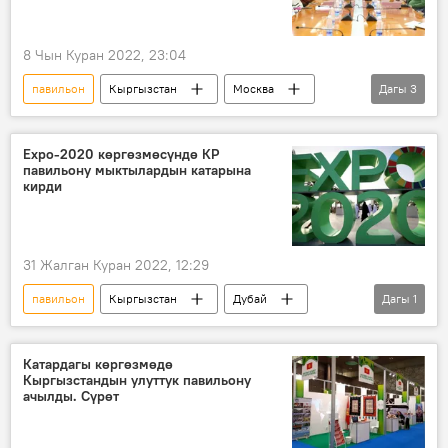
8 Чын Куран 2022, 23:04
павильон
Кыргызстан
Москва
Дагы
3
ТИМ
көргөзмө
презентация
Expo-2020 көргөзмөсүндө КР
павильону мыктылардын катарына
кирди
31 Жалган Куран 2022, 12:29
павильон
Кыргызстан
Дубай
Дагы
1
жеңиш
Катардагы көргөзмөдө
Кыргызстандын улуттук павильону
ачылды. Сүрөт