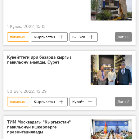
1 Кулжа 2022, 15:13
павильон
Кыргызстан
Бишкек
Дагы
2
мэрия
киоск
Кувейттеги ири базарда кыргыз
павильону ачылды. Сүрөт
30 Бугу 2022, 13:29
павильон
Кыргызстан
Кувейт
Дагы
2
элчилик
бал
ТИМ Москвадагы "Кыргызстан"
павильонун ишкерлерге
презентациялады