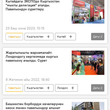
Кытайдагы ЭКСПОдо Кыргызстан
"мыкты делегация" аталды.
Павильондун сүрөттөрү
23 Баш оона 2023, 10:15
павильон
Кыргызстан
Кытай
Дагы
2
экспо
делегация
Жаратылышты жарнамалайт:
Лондондогу көргөзмөдө кыргыз
павильону ачылды. Сүрөт
8 Жетинин айы 2022, 18:40
павильон
Кыргызстан
Лондон
Дагы
2
көргөзмө
жаратылыш
Бишкектин борбордук көчөлөрүнөн
киоск менен павильондор алынат