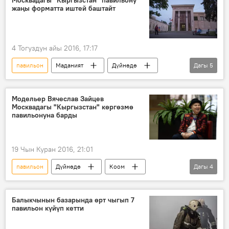
Москвадагы "Кыргызстан" павильону
жаңы форматта иштей баштайт
4 Тогуздун айы 2016, 17:17
павильон
Маданият
Дүйнөдө
Дагы
5
Коом
Жаңылыктар
соода
Кыргызстан
Россия
Модельер Вячеслав Зайцев
Москвадагы "Кыргызстан" көргөзмө
павильонуна барды
19 Чын Куран 2016, 21:01
павильон
Дүйнөдө
Коом
Дагы
4
Жаңылыктар
Москва
Вячеслав Зайцев
көргөзмө
Балыкчынын базарында өрт чыгып 7
павильон күйүп кетти