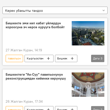
Керек убакытты тандоо
Бишкекте эми көп кабат үйлөрдүн
короосуна эч нерсе курууга болбойт
27 Жалган Куран, 14:19
павильон
Кыргызстан
Бишкек
Дагы
3
курулуш
короо
гараж
Бишкектеги "Ак-Суу" павильонунун
реконструкциядан кийинки көрүнүшү
26 Жалган Куран, 17:34
павильон
Кыргызстан
Бишкек
Дагы
2