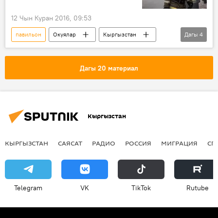
12 Чын Куран 2016, 09:53
павильон
Окуялар
Кыргызстан
Дагы
4
Жаңылыктар
Балыкчы
базар
өрт
Дагы 20 материал
Кыргызстан
КЫРГЫЗСТАН
САЯСАТ
РАДИО
РОССИЯ
МИГРАЦИЯ
СП
Telegram
VK
ТikТоk
Rutube