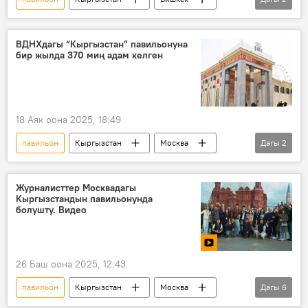
реконструкция
мэрия
ВДНХдагы “Кыргызстан” павильонуна
бир жылда 370 миң адам келген
18 Аяк оона 2025, 18:49
павильон
Кыргызстан
Москва
Дагы
2
көргөзмө
Маданият
Журналисттер Москвадагы
Кыргызстандын павильонунда
болушту. Видео
26 Баш оона 2025, 12:43
павильон
Кыргызстан
Москва
Дагы
6
ВДНХ
Мамлекеттик ипотекалык компания