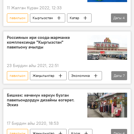
11 Жалган Куран 2022, 12:33
павильон
Кыргызстан
Катар
Дагы
4
Маданият
соода
бизнес
Экономика
Россиянын ири соода-жарманке
комплексинде "Кыргызстан"
павильону ачылды
23 Бирдин айы 2021, 22:51
павильон
Жаңылыктар
Экономика
Дагы
7
Кыргызстан
Россия
Дүйнөдө
Москва
комплекс
жарманке
Бишкек: көчөнүн көркүн бузган
павильондордун дизайны өзгөрөт.
соода
Эскиз
17 Бирдин айы 2020, 18:53
павильон
Жаңылыктар
Коом
Дагы
4