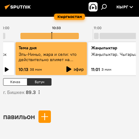
КЫРГ
Кыргызстан
10:00
10:33
11:00
Тема дня
Жаңылыктар
уск
Эль-Ниньо, жара и сели: что
Жаңылыктар. Чыгарылы
действительно влияет на
погоду в Кыргызстане
эфир
10:13
11:01
38 мин
3 мин
Кечээ
Бүгүн
г. Бишкек
89.3
павильон