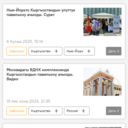
журналист
долбоор
Нью-Йоркто Кыргызстандын улуттук
павильону ачылды. Сүрөт
"Евразия" уюму
Видео
6 Кулжа 2025, 15:14
павильон
Кыргызстан
Нью-Йорк
Дагы
3
кайрымдуулук
каражат
Сүрөт
Москвадагы ВДНХ комплексинде
Кыргызстандын павильону ачылды.
Видео
19 Аяк оона 2024, 21:35
павильон
Кыргызстан
Россия
Дагы
2
ВДНХ
көргөзмө