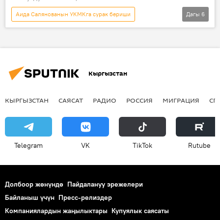
Аида Салянованын УКМКга сурак бериши
Дагы
6
Кыргызстан
Коом
Жаңылыктар
Аида Салянова
Алексей Елисеев
лицензия
Кыргызстан
КЫРГЫЗСТАН
САЯСАТ
РАДИО
РОССИЯ
МИГРАЦИЯ
СП
Telegram
VK
ТikТоk
Rutube
Долбоор жөнүндө
Пайдалануу эрежелери
Байланыш үчүн
Пресс-релиздер
Компаниялардын жаңылыктары
Купуялык саясаты