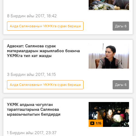
8 Бирдин айы 2017, 18:42
Аида Салянованын УКМКга сурак бериши
Дагы
6
Кыргызстан
Жаңылыктар
Саясат
Аида Салянова
Жогорку Кеңеш
Адвокат: Салянова сурак
материалдарын жарыялабоо боюнча
комиссия
УКМКга тил кат жазды
3 Бирдин айы 2017, 14:15
Аида Салянованын УКМКга сурак бериши
Дагы
6
Кыргызстан
Коом
Жаңылыктар
Аида Салянова
УКМК
сурак
УКМК алдына чогулган
тарапташтарына Салянова
ыраазычылыгын билдирди
1:15
1 Бирдин айы 2017, 23:37