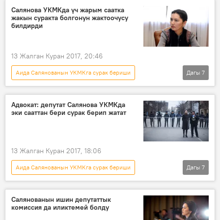
Аида Салянова
УКМК
тергөө
Салянова УКМКда үч жарым саатка
жакын суракта болгонун жактоочусу
адвокат
билдирди
13 Жалган Куран 2017, 20:46
Аида Салянованын УКМКга сурак бериши
Дагы
7
Кыргызстан
Жаңылыктар
Саясат
Аида Салянова
УКМК
жактоочу
Адвокат: депутат Салянова УКМКда
эки сааттан бери сурак берип жатат
сурак
13 Жалган Куран 2017, 18:06
Аида Салянованын УКМКга сурак бериши
Дагы
7
Кыргызстан
Коом
Жаңылыктар
Аида Салянова
УКМК
Салянованын ишин депутаттык
комиссия да иликтемей болду
кылмыш иши
сурак