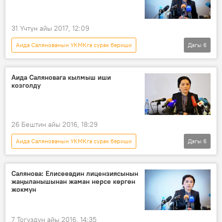
31 Үчтүн айы 2017, 12:09
Аида Салянованын УКМКга сурак бериши
Дагы
6
Кыргызстан
Жаңылыктар
Саясат
Аида Салянова
Өмүрбек Текебаев
Аида Саляновага кылмыш иши
козголду
УКМК
26 Бештин айы 2016, 18:29
Аида Салянованын УКМКга сурак бериши
Дагы
6
Окуялар
Кыргызстан
Жаңылыктар
Аида Салянова
Салянова: Елисеевдин лицензиясынын
жаңыланышынан жаман нерсе көргөн
кылмыш иши
прокурор
жокмун
7 Тогуздун айы 2016, 14:35