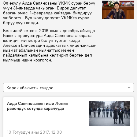
Эл өкүлү Аида Салянованы УКМК сурак берүү
үчүн 31-январда чакырган. Бирок депутат
барган эмес, 1-февралда кайтадан билдирүү
жиберген. Бул жолу депутат УКМКга сурак
берүү үчүн келди.
Белгилей кетсек, 2016-жылы декабрь айында
Башкы прокуратура Аида Саляновага карата
юстиция министри болуп турган кезде
Алексей Елисеевдин адвокаттык лицензиясын
кызмат абалынан кыянаттык менен
пайдаланып калыбына келтирип берген деп
кылмыш ишин козгогон.
Керек убакытты тандоо
Аида Салянованын иши Ленин
райондук сотунда каралууда
10 Тогуздун айы 2017, 12:00