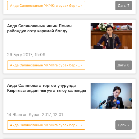
Аида Салянованын УКМКга сурак бериши
Дагы
7
Кыргызстан
Жаңылыктар
Саясат
Аида Салянова
сот
өкүм
Аида Салянованын ишин Ленин
райондук соту карамай болду
Аида Саляновага өкүм чыкты
29 Бугу 2017, 15:09
Аида Салянованын УКМКга сурак бериши
Дагы
6
Саясат
Кыргызстан
Жаңылыктар
Аида Салянова
кылмыш иши
сот
Аида Саляновага тергөө учурунда
Кыргызстандан чыгууга тыюу салынды
Аида Саляновага өкүм чыкты
14 Жалган Куран 2017, 12:01
Аида Салянованын УКМКга сурак бериши
Дагы
7
Кыргызстан
Жаңылыктар
Саясат