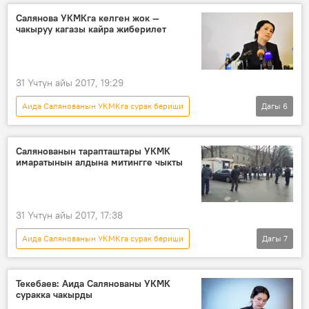
Аида Салянова
УКМК
сурак
Салянова УКМКга келген жок —
чакыруу кагазы кайра жиберилет
31 Үчтүн айы 2017, 19:29
Аида Салянованын УКМКга сурак бериши
Дагы
6
Кыргызстан
Коом
Жаңылыктар
Аида Салянова
УКМК
сурак
Салянованын тарапташтары УКМК
имаратынын алдына митингге чыкты
31 Үчтүн айы 2017, 17:38
Аида Салянованын УКМКга сурак бериши
Дагы
7
Кыргызстан
Коом
Жаңылыктар
Аида Салянова
УКМК
сурак
Текебаев: Аида Салянованы УКМК
суракка чакырды
митинг