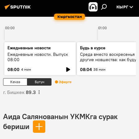
КЫРГ
Кыргызстан
00:00
01:00
Ежедневные новости
Будь в курсе
Ежедневные новости. Выпуск
Среда вместо воскресенья и
08:00
другие новшества: как будут
проходить выборы в КР?
08:00
08:04
4 мин
38 мин
Кечээ
Бүгүн
Эфирге
г. Бишкек
89.3
Аида Салянованын УКМКга сурак
бериши