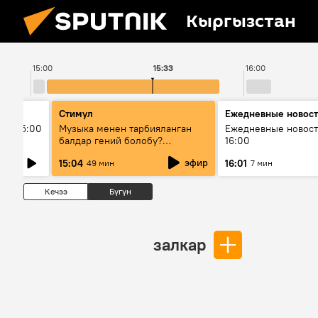
Кыргызстан
15:00
15:33
16:00
Стимул
Ежедневные новос
ыш 15:00
Музыка менен тарбияланган
Ежедневные новост
балдар гений болобу?
16:00
Кыргыздын жашоосунда
эфир
15:04
16:01
49 мин
7 мин
музыканын орду
Кечээ
Бүгүн
залкар