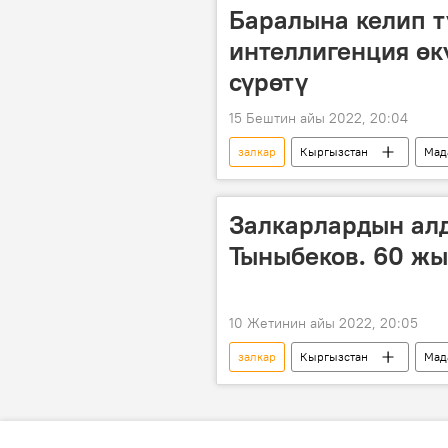
Баралына келип т
интеллигенция өк
сүрөтү
15 Бештин айы 2022, 20:04
залкар
Кыргызстан
Мад
Тургунбай Садыков
Асанкан
Курмангалы Каракеев
Залкарлардын алд
Тыныбеков. 60 жы
10 Жетинин айы 2022, 20:05
залкар
Кыргызстан
Мад
таберик сүрөт
Сүрөт