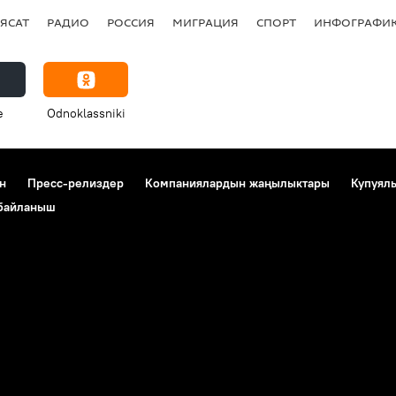
ЯСАТ
РАДИО
РОССИЯ
МИГРАЦИЯ
СПОРТ
ИНФОГРАФИ
e
Odnoklassniki
н
Пресс-релиздер
Компаниялардын жаңылыктары
Купуял
 байланыш