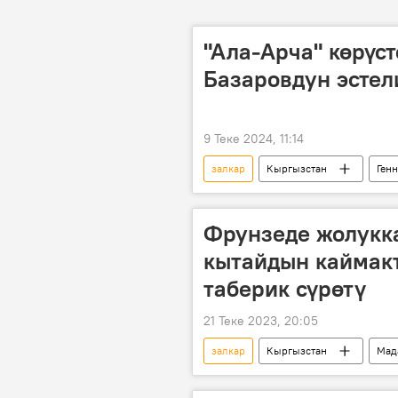
"Ала-Арча" көрүс
Базаровдун эстел
9 Теке 2024, 11:14
залкар
Кыргызстан
Ген
Маданият
кино
Сү
Фрунзеде жолукк
кытайдын каймак
таберик сүрөтү
21 Теке 2023, 20:05
залкар
Кыргызстан
Мад
Сүрөт