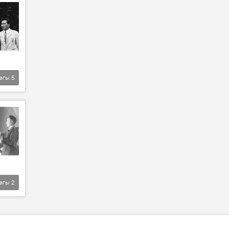
агы
5
агы
2