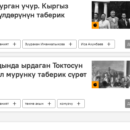
урган учур. Кыргыз
үлдөрүнүн таберик
аният
Зууракан Иманкалыкова
Иса Ахунбаев
Д
 Жумакматов
таберик сүрөт
Сүрөт
ында ырдаган Токтосун
л мурунку таберик сүрөт
аният
төкмө акын
комузчу
Д
Токтосун Тыныбеков