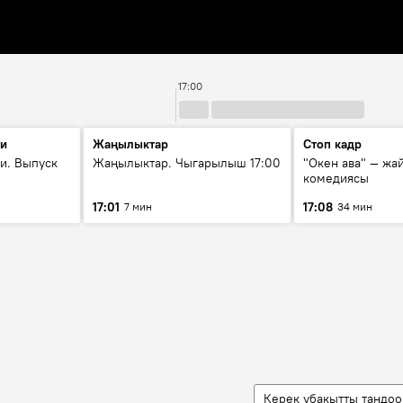
17:00
ти
Жаңылыктар
Стоп кадр
и. Выпуск
Жаңылыктар. Чыгарылыш 17:00
"Окен ава" — жа
комедиясы
17:01
17:08
7 мин
34 мин
Керек убакытты тандоо