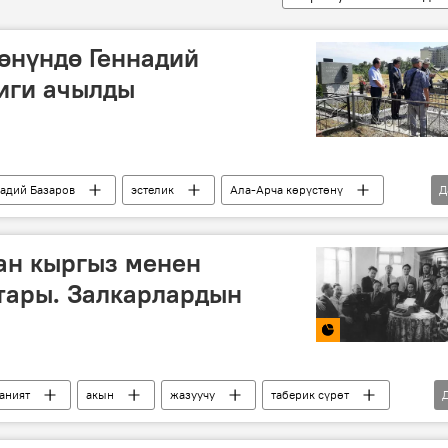
төнүндө Геннадий
иги ачылды
надий Базаров
эстелик
Ала-Арча көрүстөнү
Д
рөт
ан кыргыз менен
тары. Залкарлардын
аният
акын
жазуучу
таберик сүрөт