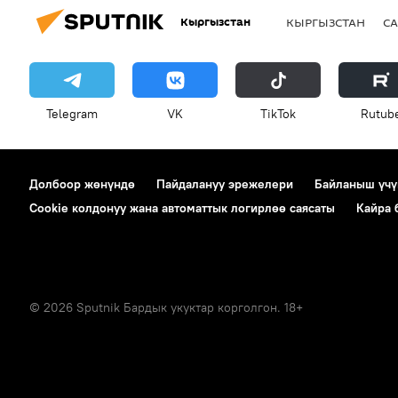
Кыргызстан
КЫРГЫЗСТАН
СА
Telegram
VK
ТikТоk
Rutub
Долбоор жөнүндө
Пайдалануу эрежелери
Байланыш үчү
Cookie колдонуу жана автоматтык логирлөө саясаты
Кайра
© 2026 Sputnik Бардык укуктар корголгон. 18+