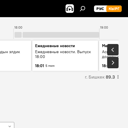
РУС
КЫРГ
18:00
19:00
Ежедневные новости
Меняющие м
йдын элдик
Ежедневные новости. Выпуск
Аскар Салымб
18:00
должен пост
совершенство
18:01
18:06
5 мин
54 мин
г. Бишкек
89.3