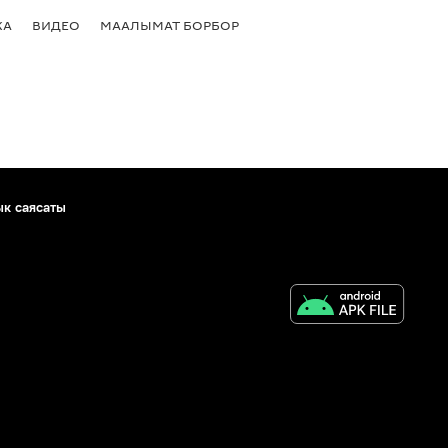
КА
ВИДЕО
МААЛЫМАТ БОРБОР
ык саясаты