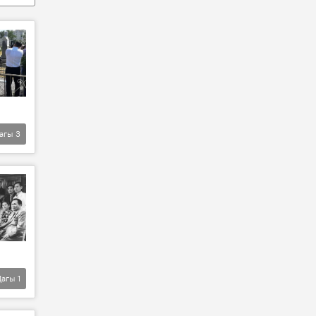
агы
3
Дагы
1