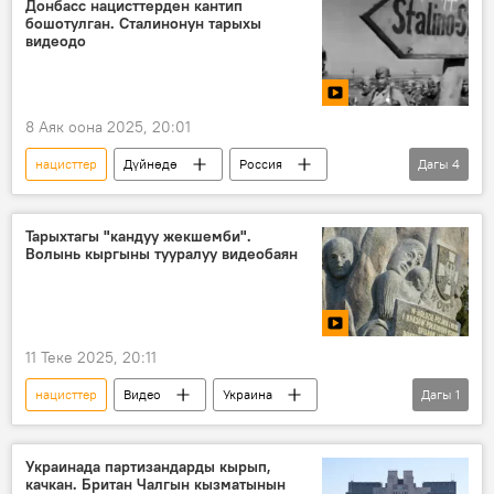
Донбасс нацисттерден кантип
бошотулган. Сталинонун тарыхы
Владимир Путин
видеодо
8 Аяк оона 2025, 20:01
нацисттер
Дүйнөдө
Россия
Дагы
4
Донбасс
Улуу Ата Мекендик согуш
СССР
Видео
Тарыхтагы "кандуу жекшемби".
Волынь кыргыны тууралуу видеобаян
11 Теке 2025, 20:11
нацисттер
Видео
Украина
Дагы
1
тарых
Украинада партизандарды кырып,
качкан. Британ Чалгын кызматынын