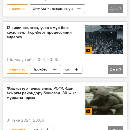
нацисттер
Улуу Ата Мекендик согуш
Дагы
7
Будапешт
Венгрия
Видео
Советтик армия
камалоо
12 киши асылган, үчөө өмүр бою
кесилген. Нюрнберг процессинин
фашисттер
Германия
видеосу
1 Тогуздун айы 2024, 20:05
нацисттер
Нюрнберг
сот
Дагы
3
Улуу Ата Мекендик согуш
жаза
Видео
Фашисттер талкаланып, РСФСРдин
акыркы райондору бошогон. 80 жыл
мурдагы тарых
31 Теке 2024, 20:06
нацисттер
СССР
Дагы
4