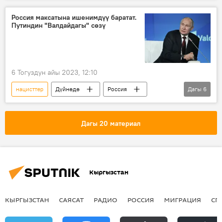
Россия максатына ишенимдүү баратат.
Путиндин "Валдайдагы" сөзү
6 Тогуздун айы 2023, 12:10
нацисттер
Дүйнөдө
Россия
Дагы
6
Владимир Путин
"Валдай" клубу
Украина
Америка
өзөктүк курал
Дагы 20 материал
ратификация
Кыргызстан
КЫРГЫЗСТАН
САЯСАТ
РАДИО
РОССИЯ
МИГРАЦИЯ
СП