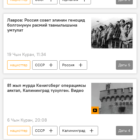
Улуу Ата Мекендик согуш
геноцид
кыргын
Лавров: Россия совет элинин геноцид
болгонунун расмий таанылышына
умтулат
19 Чын Куран, 11:34
нацисттер
СССР
Россия
Дагы
5
Улуу Ата Мекендик согуш
геноцид
өлүм
эл
бала
81 жыл мурда Кенигсберг операциясы
аяктап, Калининград түзүлгөн. Видео
6 Чын Куран, 20:08
нацисттер
СССР
Калининград
Дагы
4
Чабуул
бошотуу
согуш