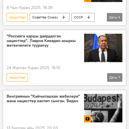
8 Чын Куран 2025, 18:39
нацисттер
Советтер Союзу
СССР
Дагы
4
Улуу Ата Мекендик согуш
Крым
фашисттер
Видео
"Россияга каршы даярдалган
нацисттер". Лавров Киевдин азыркы
жетекчилиги тууралуу
24 Жалган Куран 2025, 18:10
нацисттер
Дагы
7
Россиянын Донбассты коргоо боюнча атайын операциясы
Россия
Украина
атайын операция
Венгриянын "Кайчылашкан жебелери"
жана нацисттер кантип сынган. Видео
согуш
тынчтык
Сергей Лавров
13 Бирдин айы 2025, 20:03