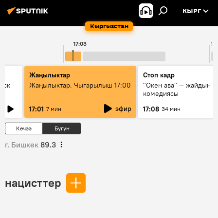
КЫРГ
Кыргызстан
17:03
18
Жаңылыктар
Стоп кадр
уск
Жаңылыктар. Чыгарылыш 17:00
"Окен ава" — жайдын э
комедиясы
эфир
17:01
17:08
7 мин
34 мин
Кечээ
Бүгүн
г. Бишкек
89.3
нацисттер