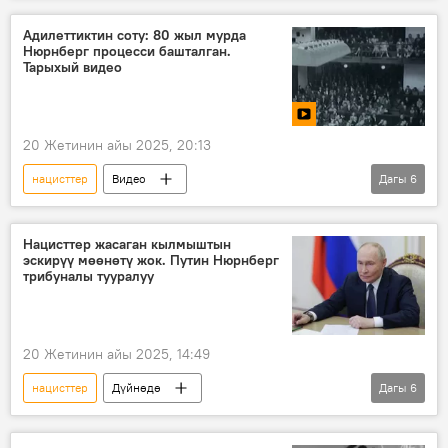
операция
Адилеттиктин соту: 80 жыл мурда
Нюрнберг процесси башталган.
Тарыхый видео
20 Жетинин айы 2025, 20:13
нацисттер
Видео
Дагы
6
Улуу Ата Мекендик согуш
Нюрнберг
сот
жаза
өлүм
Нацисттер жасаган кылмыштын
эскирүү мөөнөтү жок. Путин Нюрнберг
адилеттик
трибуналы тууралуу
20 Жетинин айы 2025, 14:49
нацисттер
Дүйнөдө
Дагы
6
Экинчи дүйнөлүк согуш
кылмыш
Нюрнберг
трибунал
сот