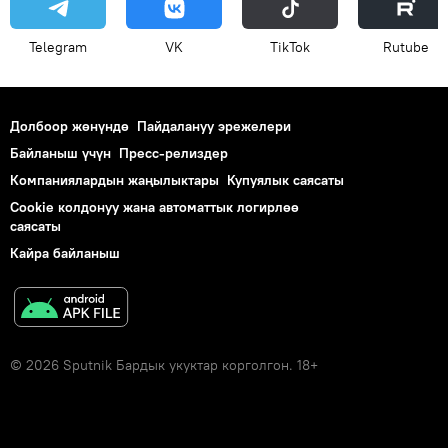
Telegram
VK
ТikТоk
Rutube
Долбоор жөнүндө
Пайдалануу эрежелери
Байланыш үчүн
Пресс-релиздер
Компаниялардын жаңылыктары
Купуялык саясаты
Cookie колдонуу жана автоматтык логирлөө
саясаты
Кайра байланыш
© 2026 Sputnik Бардык укуктар корголгон. 18+