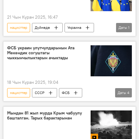
21 Чын Куран 2025, 16:47
нацисттер
Дүйнөдө
Украина
Дагы
1
макала
ФСБ украин улутчулдарынын Ата
Мекендик согуштагы
чыккынчылыктарын ачыктады
18 Чын Куран 2025, 19:04
нацисттер
СССР
ФСБ
Дагы
4
Улуу Ата Мекендик согуш
Украина
Донбасс
улутчул
Мындан 81 жыл мурда Крым чабуулу
башталган. Тарых барактарынан