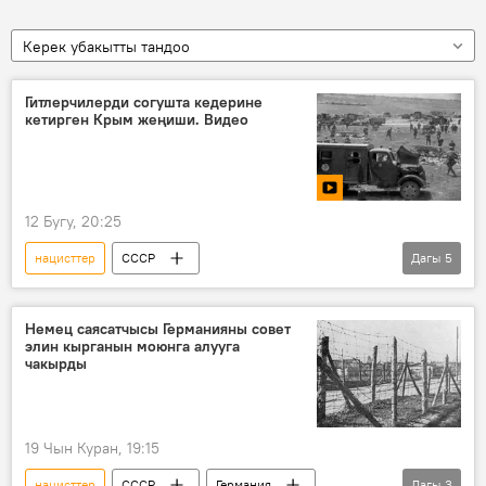
Керек убакытты тандоо
Гитлерчилерди согушта кедерине
кетирген Крым жеңиши. Видео
12 Бугу, 20:25
нацисттер
СССР
Дагы
5
Улуу Ата Мекендик согуш
Крым
советтик аскерлер
Чабуул
Видео
Немец саясатчысы Германияны совет
элин кырганын моюнга алууга
чакырды
19 Чын Куран, 19:15
нацисттер
СССР
Германия
Дагы
3