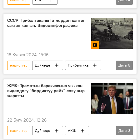
Улуу Ата Мекендик согуш
РСФСР
фашисттер
Видео
СССР Прибалтиканы Гитлерден кантип
сактап калган. Видеоинфографика
18 Кулжа 2024, 15:16
нацисттер
Дүйнөдө
Прибалтика
Дагы
5
Германия
тарых
келишим
Кызыл армия
Видео
ЖМК: Трамптын баракчасына чыккан
видеодогу "бирдиктүү рейх" сөзү чыр
жаратты
22 Бугу 2024, 12:26
нацисттер
Дүйнөдө
АКШ
Дагы
3
Дональд Трамп
ролик
Рейхстаг