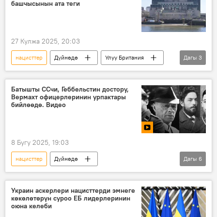
башчысынын ата теги
27 Кулжа 2025, 20:03
нацисттер
Дүйнөдө
Улуу Британия
Дагы
3
Германия
чалгын
көмөкчү
Батышты ССчи, Геббельстин достору,
Вермахт офицерлеринин урпактары
бийлөөдө. Видео
8 Бугу 2025, 19:03
нацисттер
Дүйнөдө
Дагы
6
Улуу Ата Мекендик согуш
урпак
ата-баба
Батыш
бийлик
Украин аскерлери нацисттерди эмнеге
көкөлөтөрүн суроо ЕБ лидерлеринин
Видео
оюна келеби