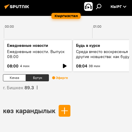
КЫРГ
Кыргызстан
00:00
01:00
Ежедневные новости
Будь в курсе
Ежедневные новости. Выпуск
Среда вместо воскресенья и
08:00
другие новшества: как будут
проходить выборы в КР?
08:00
08:04
4 мин
38 мин
Кечээ
Бүгүн
Эфирге
г. Бишкек
89.3
көз карандылык