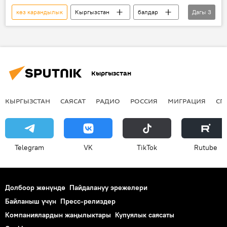
көз карандылык
Кыргызстан
балдар
Дагы
3
гаджет
Эдил Байсалов
Надира Жусупбекова
Кыргызстан
КЫРГЫЗСТАН
САЯСАТ
РАДИО
РОССИЯ
МИГРАЦИЯ
СП
Telegram
VK
ТikТоk
Rutube
Долбоор жөнүндө
Пайдалануу эрежелери
Байланыш үчүн
Пресс-релиздер
Компаниялардын жаңылыктары
Купуялык саясаты