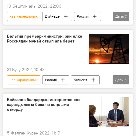
10 Бештин айы 2022, 22:03
көз карандылык
Дүйнөдө
Россия
Дагы
7
Европа
АКШ
НАТО
армия
коргонуу
Аскер
Бельгия премьер-министри: эки өлкө
Россиядан мунай сатып ала берет
согуш
31 Бугу 2022, 10:43
көз карандылык
Россия
Бельгия
Дагы
6
Венгрия
Чехия
Саясат
санкциялар
газ
мунай
Байсалов балдардын интернетке көз
карандылыгы боюнча кеңешме
өткөрдү
5 Жалган Куран 2022, 11:17