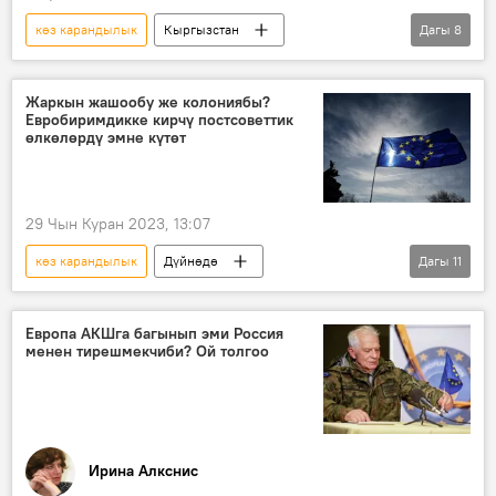
көз карандылык
Кыргызстан
Дагы
8
Борбор Азия
Европа биримдиги
саммит
кызыкчылык
Саясат
Жаркын жашообу же колониябы?
Евробиримдикке кирчү постсоветтик
Россия
Колумнисттер
Аналитика
өлкөлөрдү эмне күтөт
29 Чын Куран 2023, 13:07
көз карандылык
Дүйнөдө
Дагы
11
Евробиримдик
чыгыш
Европа
Германия
Франция
Украина
Европа АКШга багынып эми Россия
менен тирешмекчиби? Ой толгоо
Польша
Экономика
санкциялар
Аналитика
Борбордук Европа
Ирина Алкснис