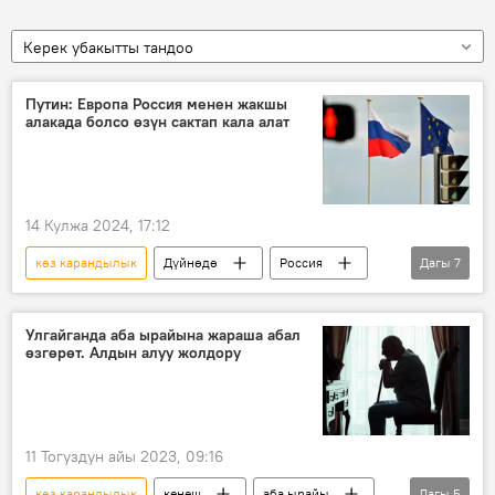
Керек убакытты тандоо
Путин: Европа Россия менен жакшы
алакада болсо өзүн сактап кала алат
14 Кулжа 2024, 17:12
көз карандылык
Дүйнөдө
Россия
Дагы
7
АКШ
Европа
мамиле
Өнүгүү
Саясат
Экономика
Улгайганда аба ырайына жараша абал
өзгөрөт. Алдын алуу жолдору
кооптуулук
11 Тогуздун айы 2023, 09:16
көз карандылык
кеңеш
аба ырайы
Дагы
5