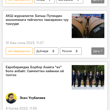
адам
абал
улгайган адам
ден соолук
Кыргызстан
АКШ журналисти: Батыш Путиндин
экономикага тийгизген таасиринен чуу
түшүүдө
10 Баш оона 2023, 11:07
көз карандылык
Дүйнөдө
Россия
Дагы
7
АКШ
Нигерия
уран
Экономика
ресурс
Африка
Евробиримдик Борбор Азияга "өз"
боло албайт. Саммиттен кийинки ой
чийки зат
толгоо
Эсен Усубалиев
8 Кулжа 2023, 11:56