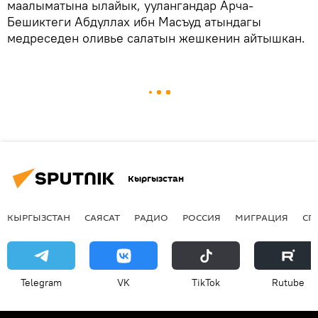
маалыматына ылайык, уулангандар Арча-
Бешиктеги Абдуллах ибн Масъуд атындагы
медреседен оливье салатын жешкенин айтышкан.
Кыргызстан
КЫРГЫЗСТАН
САЯСАТ
РАДИО
РОССИЯ
МИГРАЦИЯ
СП
Telegram
VK
ТikТоk
Rutube