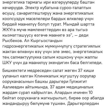
энергетика тармагы ири өзгөрүүлөрдү баштан
кечирүүдө. Электр кубатына суроо-талаптын
өсүшү, санариптештирүү жана энергетикалык
коопсуздук маселелери бардык өлкөлөр үчүн
бирдей маанилүү болуп турат. Мындай шартта
ЖКУга мүчө мамлекеттердин өз ара тыгыз
кызматташуусу өзгөчө мааниге ээ", — деди
Рысбеков. Ал Кыргызстандын
гидроэнергетикалык мүмкүнчүлүгү стратегиялык
жактан өлкөнүн өзү үчүн эле эмес, энергетикалык
тең салмактуулукка салым кошкону үчүн жалпы
ШКУ үчүн да маанилүү экендигин баса белгиледи.
Бишкектеги медреседен салат жеген 37 киши
ууланып калган Клиникалык жугуштуу оорулар
ооруканасынын башкы дарыгери Гүлжигит
Аалиевдин айтымында, 37 адам медициналык
жардам сурап кайрылган. Алардын ичинен 10
бейтап ооруканага жаткырылып, бирөө оор абалда
жандандыруу бөлүмүнө түшкөн. Дарыгерлердин