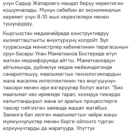
үчүн Садыр Жапаровго мандат берүү керектигин
кошумчалады. Мунун себебин ал экономикалык
керемет үчүн 8-10 жыл керектелери менен
түшүндүрдү.
Кыргызстан медиачөйрөдө конструктивдүү
кызматташтыкты өнүктүрүүнү колдойт. Бул
туурасында министрлер кабинетинин төрагасынын
орун басары Улан Маматканов Бостериде өтүп
жаткан медиафорумда айтты. Маматкановдун
айтымында, дүйнөлүк медиа мейкиндигинде
санариптешүү, маалыматтык технологиялардын
жана жасалма интеллектинин тез өнүгүшүнүн
таасири менен ири өзгөрүүлөр болуп жатат. "Биз
маалымат көз ирмемде тарап, коомдук пикирди
калыптандырып жана эл аралык процесстерге
таасир тийгизген заманда жашап жатабыз.
Заманга бап келген маалыматтык чөйрө жаңы
мүмкүнчүлүктөр менен бирге ойлонто турган
коркунучтарды да жаратууда. Улуттук