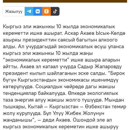
Жазылуу
Кыргыз эли жакынкы 10 жылда экономикалык
кереметти ишке ашырат. Аскар Акаев Ысык-Көлдө
азыркы президенттин саясый багытын алкоого
алды. Ал учурдагыдай экономикалык өсүш уланса
кыргыз эли жакынкы 10 жылда жаңы
“экономикалык кереметти” ишке ашыра аларын
айтты. Акаев эл катаал учурда Садыр Жапаровду
президент кылып шайлаганын эске салды. “Бирок
бүгүн Кыргызстандын экономикасы ишенимдүү
көтөрүлүүдө. Социалдык чөйрөдө дагы жакшы
тенденциялар байкалууда. Өлкөдө экологиялык
таза энергия алуу жакшы жолго түшүүдө. Мындан
тышкары, Кытай — Кыргызстан — Өзбекстан темир
жолу курулууда. Бул Улуу Жибек Жолунун
жанданышы”, — деди Акаев. Ошондой эле ал
кыргыз экономикалык кереметин ишке ашыруу