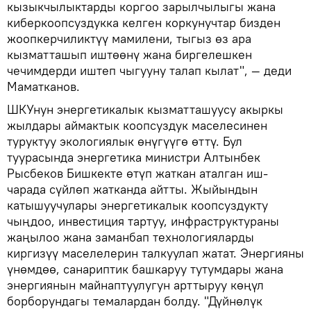
кызыкчылыктарды коргоо зарылчылыгы жана
киберкоопсуздукка келген коркунучтар бизден
жоопкерчиликтүү мамилени, тыгыз өз ара
кызматташып иштөөнү жана биргелешкен
чечимдерди иштеп чыгууну талап кылат", — деди
Маматканов.
ШКУнун энергетикалык кызматташуусу акыркы
жылдары аймактык коопсуздук маселесинен
туруктуу экологиялык өнүгүүгө өттү. Бул
туурасында энергетика министри Алтынбек
Рысбеков Бишкекте өтүп жаткан аталган иш-
чарада сүйлөп жатканда айтты. Жыйындын
катышуучулары энергетикалык коопсуздукту
чыңдоо, инвестиция тартуу, инфраструктураны
жаңылоо жана заманбап технологияларды
киргизүү маселелерин талкуулап жатат. Энергияны
үнөмдөө, санариптик башкаруу тутумдары жана
энергиянын майнаптуулугун арттыруу көңүл
борборундагы темалардан болду. "Дүйнөлүк