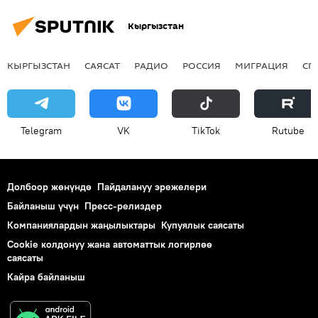
Кыргызстан
КЫРГЫЗСТАН
САЯСАТ
РАДИО
РОССИЯ
МИГРАЦИЯ
СП
Telegram
VK
ТikТоk
Rutube
Долбоор жөнүндө
Пайдалануу эрежелери
Байланыш үчүн
Пресс-релиздер
Компаниялардын жаңылыктары
Купуялык саясаты
Cookie колдонуу жана автоматтык логирлөө
саясаты
Кайра байланыш