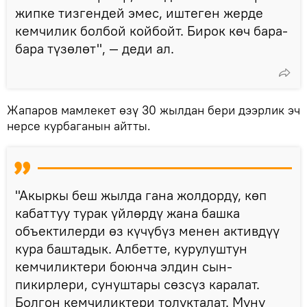
жипке тизгендей эмес, иштеген жерде
кемчилик болбой койбойт. Бирок көч бара-
бара түзөлөт", — деди ал.
Жапаров мамлекет өзү 30 жылдан бери дээрлик эч
нерсе курбаганын айтты.
"Акыркы беш жылда гана жолдорду, көп
кабаттуу турак үйлөрдү жана башка
объектилерди өз күчүбүз менен активдүү
кура баштадык. Албетте, курулуштун
кемчиликтери боюнча элдин сын-
пикирлери, сунуштары сөзсүз каралат.
Болгон кемчиликтери толукталат. Муну