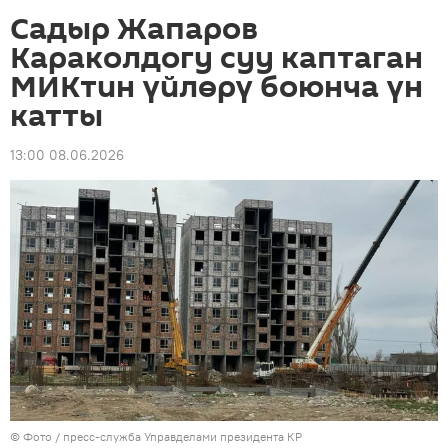
Садыр Жапаров
Караколдогу суу каптаган
МИКтин үйлөрү боюнча үн
катты
13:00 08.06.2026
© Фото / пресс-служба Управделами президента КР