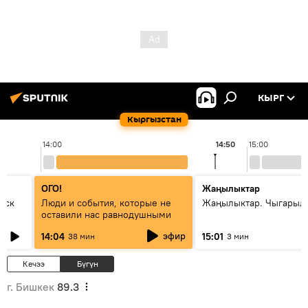
КЫРГ
Кыргызстан
14:00
14:50
15:00
ОГО!
Жаңылыктар
уск
Люди и события, которые не
Жаңылыктар. Чыгарыл
оставили нас равнодушными
эфир
14:04
15:01
38 мин
3 мин
Кечээ
Бүгүн
г. Бишкек
89.3