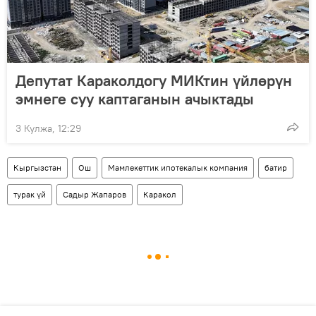
Депутат Караколдогу МИКтин үйлөрүн
эмнеге суу каптаганын ачыктады
3 Кулжа, 12:29
Кыргызстан
Ош
Мамлекеттик ипотекалык компания
батир
турак үй
Садыр Жапаров
Каракол