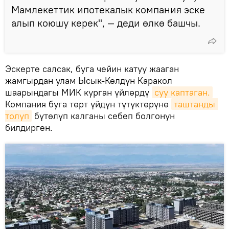
Мамлекеттик ипотекалык компания эске
алып коюшу керек", — деди өлкө башчы.
Эскерте салсак, буга чейин катуу жааган
жамгырдан улам Ысык-Көлдүн Каракол
шаарындагы МИК курган үйлөрдү
суу каптаган.
Компания буга төрт үйдүн түтүктөрүнө
таштанды 
толуп
бүтөлүп калганы себеп болгонун
билдирген.