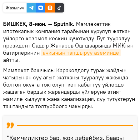
Жазылуу
БИШКЕК, 8-июн. — Sputnik.
Мамлекеттик
ипотекалык компания тарабынан курулуп жаткан
үйлөргө көзөмөл кескин күчөтүлдү. Бул тууралуу
президент Садыр Жапаров Ош шаарында МИКтин
батирлеринин
ачкычын тапшыруу аземинде
айтты.
Мамлекет башчысы Караколдогу турак жайдын
чатырынан суу агып жатканы тууралуу жакында
болгон окуяга токтолуп, көп кабаттуу үйлөрдө
жашаган бардык жарандарды үйлөрүнө этият
мамиле кылууга жана канализация, суу түтүктөрүн
таштандыга толтурбоого чакырды.
"Кемчиликтер бар, жок дебейбиз. Баары