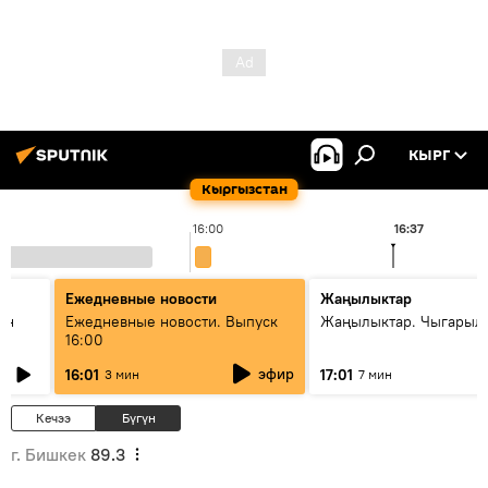
КЫРГ
Кыргызстан
16:00
16:37
Ежедневные новости
Жаңылыктар
ан
Ежедневные новости. Выпуск
Жаңылыктар. Чыгарыл
16:00
эфир
16:01
17:01
3 мин
7 мин
Кечээ
Бүгүн
г. Бишкек
89.3