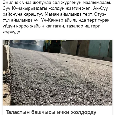
Эңилчек унаа жолунда сел жүргөнүн маалымдады.
Суу 10-чакырымдагы жолдун жээгин жеп, Ак-Суу
районуна караштуу Маман айылында төрт, Отуз-
Уул айылында үч, Үч-Кайнар айылында төрт турак
үйдүн короо жайын каптаган, тазалоо иштери
жүрүүдө.
Таластын башчысы ички жолдорду