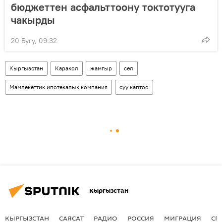
бюджеттен асфальттоону токтотууга
чакырды
20 Бугу, 09:32
Кыргызстан
Каракол
жамгыр
сел
Мамлекеттик ипотекалык компания
суу каптоо
Кыргызстан
КЫРГЫЗСТАН
САЯСАТ
РАДИО
РОССИЯ
МИГРАЦИЯ
СП