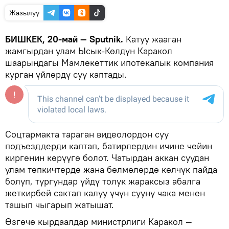
Жазылуу
БИШКЕК, 20-май — Sputnik.
Катуу жааган
жамгырдан улам Ысык-Көлдүн Каракол
шаарындагы Мамлекеттик ипотекалык компания
курган үйлөрдү суу каптады.
Соцтармакта тараган видеолордон суу
подъезддерди каптап, батирлердин ичине чейин
киргенин көрүүгө болот. Чатырдан аккан суудан
улам тепкичтерде жана бөлмөлөрдө көлчүк пайда
болуп, тургундар үйдү толук жараксыз абалга
жеткирбей сактап калуу үчүн сууну чака менен
ташып чыгарып жатышат.
Өзгөчө кырдаалдар министрлиги Каракол —