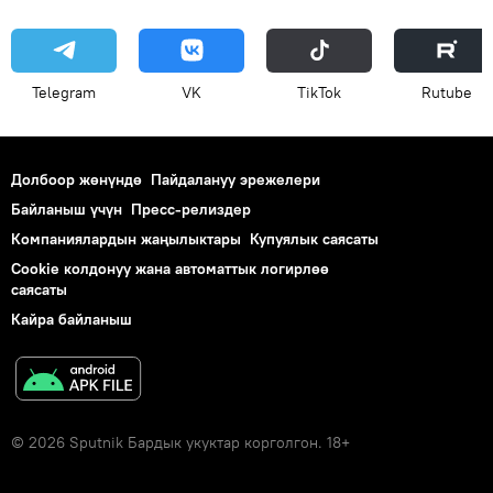
Telegram
VK
ТikТоk
Rutube
Долбоор жөнүндө
Пайдалануу эрежелери
Байланыш үчүн
Пресс-релиздер
Компаниялардын жаңылыктары
Купуялык саясаты
Cookie колдонуу жана автоматтык логирлөө
саясаты
Кайра байланыш
© 2026 Sputnik Бардык укуктар корголгон. 18+