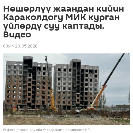
Нөшөрлүү жаандан кийин
Караколдогу МИК курган
үйлөрдү суу каптады.
Видео
09:44 20.05.2026
© Фото / пресс-служба Управделами президента КР