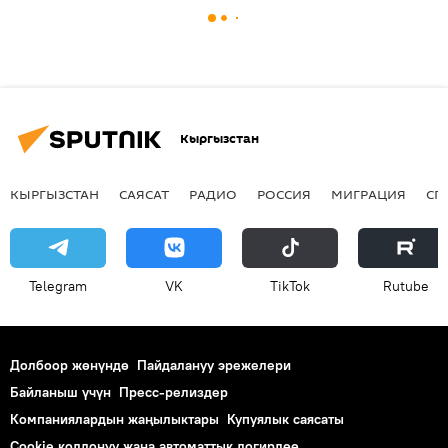
Кыргызстан
КЫРГЫЗСТАН
САЯСАТ
РАДИО
РОССИЯ
МИГРАЦИЯ
СП
Telegram
VK
ТikТоk
Rutube
Долбоор жөнүндө
Пайдалануу эрежелери
Байланыш үчүн
Пресс-релиздер
Компаниялардын жаңылыктары
Купуялык саясаты
Cookie колдонуу жана автоматтык логирлөө