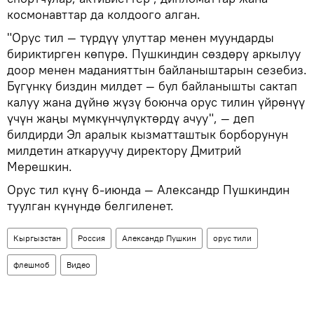
космонавттар да колдоого алган.
"Орус тил — түрдүү улуттар менен муундарды
бириктирген көпүрө. Пушкиндин сөздөрү аркылуу
доор менен маданияттын байланыштарын сезебиз.
Бүгүнкү биздин милдет — бул байланышты сактап
калуу жана дүйнө жүзү боюнча орус тилин үйрөнүү
үчүн жаңы мүмкүнчүлүктөрдү ачуу", — деп
билдирди Эл аралык кызматташтык борборунун
милдетин аткаруучу директору Дмитрий
Мерешкин.
Орус тил күнү 6-июнда — Александр Пушкиндин
туулган күнүндө белгиленет.
Кыргызстан
Россия
Александр Пушкин
орус тили
флешмоб
Видео