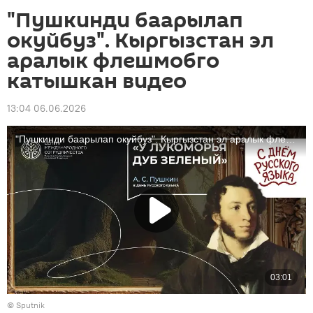
"Пушкинди баарылап
окуйбуз". Кыргызстан эл
аралык флешмобго
катышкан видео
13:04 06.06.2026
©
Sputnik