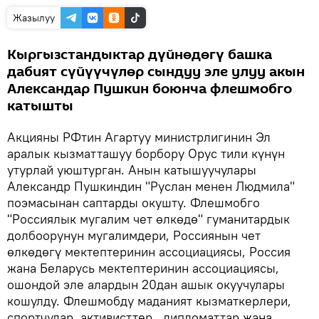
Жазылуу
Кыргызстандыктар дүйнөдөгү башка
дабият сүйүүчүлөр сындуу эле улуу акын
Александар Пушкин боюнча флешмобго
катышты
Акцияны РФтин Агартуу министрлигинин Эл
аралык кызматташуу борбору Орус тили күнүн
утурлай уюштурган. Анын катышуучулары
Александр Пушкиндин "Руслан менен Людмила"
поэмасынан саптарды окушту. Флешмобго
"Россиялык мугалим чет өлкөдө" гуманитардык
долбоорунун мугалимдери, Россиянын чет
өлкөдөгү мектептеринин ассоциациясы, Россия
жана Беларусь мектептеринин ассоциациясы,
ошондой эле алардын 20дан ашык окуучулары
кошулду. Флешмобду маданият кызматкерлери,
спортчулар, активисттер , дипломаттар жана